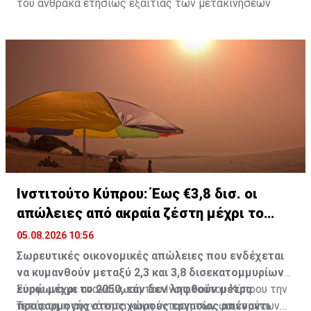
του άνθρακα ετησίως εξαιτίας των μετακινήσεων
προς και από την εργασία ή το σχολείο. Σύμφωνα με
την ίδια μεθοδολογία, θα απαιτούνταν περίπου 49
δέντρα για να αντισταθμίσουν την ποσότητα οξυγόνου
που αντιστοιχεί στις συγκεκριμένες εκπομπές.
Ινστιτούτο Κύπρου: Έως €3,8 δισ. οι
απώλειες από ακραία ζέστη μέχρι το
2050
05.08.2026 10:56
Σωρευτικές οικονομικές απώλειες που ενδέχεται
να κυμανθούν μεταξύ 2,3 και 3,8 δισεκατομμυρίων
ευρώ μέχρι το 2050, εάν δεν ληφθούν μέτρα
Σύμφωνα με ανακοίνωση του Ινστιτούτου Κύπρου την
προσαρμογής στους χώρους εργασίας απέναντι
Τετάρτη, η συχνότητα και η ένταση των φαινομένων