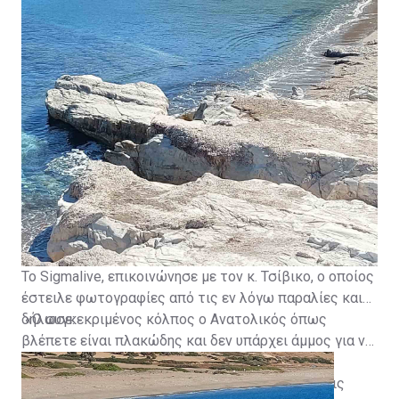
Το Sigmalive, επικοινώνησε με τον κ. Τσίβικο, ο οποίος
έστειλε φωτογραφίες από τις εν λόγω παραλίες και
δήλωσε:
«Ο συγκεκριμένος κόλπος ο Ανατολικός όπως
βλέπετε είναι πλακώδης και δεν υπάρχει άμμος για να
γεννήσουν οι χελώνες. Στον δυτικό είναι το
εκκολαπτήριο των χελώνων. Ένας κόλπος για τις