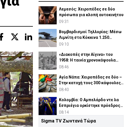
για
Λεμεσός: Χειροπέδες σε δύο
πρόσωπα για κλοπή αυτοκινήτου
09:31
Βομβαρδισμοί Τηλλυρίας: Μέσω
Λιμνίτη στα Κόκκινα 1.250
Τουρκοκύπριοι
09:10
«Διακοπές στην Αίγινα» του
1958: Η ταινία χρονοκάψουλα
μιας Ελλάδας που χάθηκε
08:46
Αγία Νάπα: Χειροπέδες σε δύο –
Στην κατοχή τους 300 κάψουλες
«laughing gas»
08:40
Κολομβία: Ο Αμπελάρδο ντε λα
Εσπριέγια ορκίστηκε πρόεδρος
της χώρας
08:14
Sigma TV Ζωντανά Τώρα
Τηλλυρία: 62 χρόνια από τους