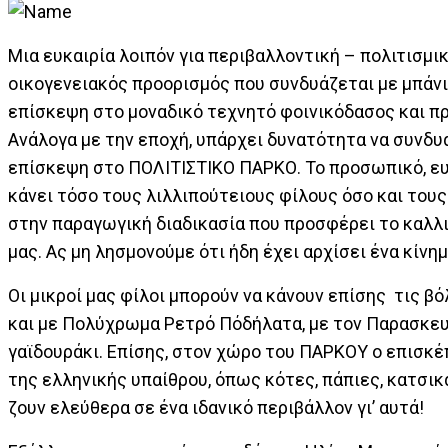
Μια ευκαιρία λοιπόν για περιβαλλοντική – πολιτισμ
οικογενειακός προορισμός που συνδυάζεται με μπάνι
επίσκεψη στο μοναδικό τεχνητό φοινικόδασος και π
Ανάλογα με την εποχή, υπάρχει δυνατότητα να συνδυ
επίσκεψη στο ΠΟΛΙΤΙΣΤΙΚΟ ΠΑΡΚΟ. Το προσωπικό, ευγ
κάνει τόσο τους λιλλιπούτειους φίλους όσο και του
στην παραγωγική διαδικασία που προσφέρει το καλλι
μας. Ας μη λησμονούμε ότι ήδη έχει αρχίσει ένα κίνη
Οι μικροί μας φίλοι μπορoύν να κάνουν επίσης τις β
και με Πολύχρωμα Ρετρό Πόδήλατα, με τον Παρασκευά
γαϊδουράκι. Επίσης, στον χώρο του ΠΑΡΚΟΥ ο επισκ
της ελληνικής υπαίθρου, όπως κότες, πάπιες, κατσικά
ζουν ελεύθερα σε ένα ιδανικό περιβάλλον γι’ αυτά!