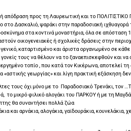
ική απόδραση προς τη Λαυρεωτική και το ΠΟΛΙΤΙΣΤΙΚΟ 
ο στο Δασκαλιό, ψαράκι στην παραδοσιακή ιχθυαγορά 
ροσκύνημα στα κοντινά μοναστήρια, όλα σε απόσταση
αστούν οικογενειακές ή σχολικές δράσεις στην περιοχ
ενικό, καταρτισμένο και άριστα οργανωμένο σε κάθε
ς γονείς τους να θέλουν να το ξαναεπισκεφθούν και ν
εργημένο τοπίο , που κατά τον Κικέρωνα, αποτελεί τ
μα «αστικής γεωργίας» και λίγη πρακτική εξάσκηση δεν
όλτες τους όχι μόνο με το Παραδοσιακό Τρενάκι, τον …
, το μικρό φιλικό αλογάκι του ΠΑΡΚΟΥ ή με τη Μαγδά
έπτης θα συναντήσει πολλά ζώα
κια και αρνάκια, αλογάκια, γαϊδουράκια, κουνελάκια, 