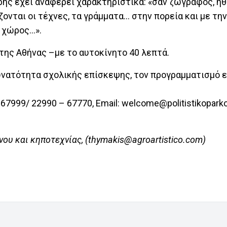
ρης έχει αναφέρει χαρακτηριστικά: «σαν ζωγράφος, ήθ
ονται οι τέχνες, τα γράμματα… στην πορεία και με τη
ο χώρος…».
της Αθήνας –με το αυτοκίνητο 40 λεπτά.
δυνατότητα σχολικής επίσκεψης, τον προγραμματισμό 
 67999/ 22990 – 67770, Email:
welcome@politistikoparko
ου και κηποτεχνίας, (
thymakis@agroartistico.com
)