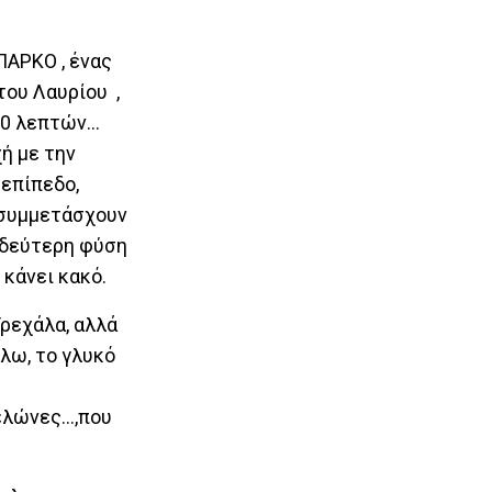
ΠΑΡΚΟ , ένας
του Λαυρίου ,
 10 λεπτών…
ή με την
 επίπεδο,
α συμμετάσχουν
η δεύτερη φύση
 κάνει κακό.
Τρεχάλα, αλλά
λω, το γλυκό
χελώνες…,που