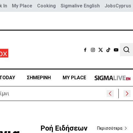
 In
My Place
Cooking
Sigmalive English
JobsCyprus
Sear
TODAY
ΣΗΜΕΡΙΝΗ
MY PLACE
ίμνι
Ροή Ειδήσεων
Περισσότερα