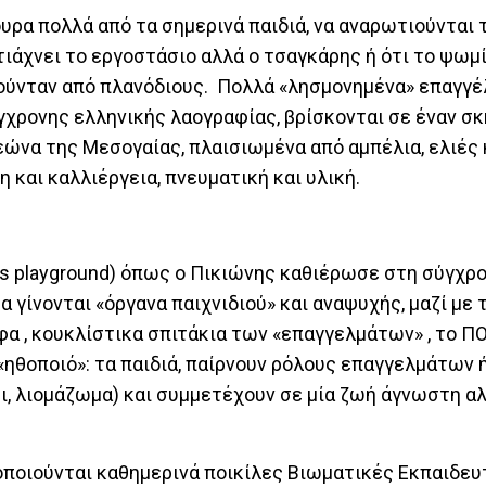
υρα πολλά από τα σημερινά παιδιά, να αναρωτιούνται τ
φτιάχνει το εργοστάσιο αλλά ο τσαγκάρης ή ότι το ψωμί
λούνταν από πλανόδιους. Πολλά «λησμονημένα» επαγγέ
χρονης ελληνικής λαογραφίας, βρίσκονται σε έναν σ
ώνα της Μεσογαίας, πλαισιωμένα από αμπέλια, ελιές 
και καλλιέργεια, πνευματική και υλική.
us playground) όπως ο Πικιώνης καθιέρωσε στη σύγχρ
ρα γίνονται «όργανα παιχνιδιού» και αναψυχής, μαζί με
φα , κουκλίστικα σπιτάκια των «επαγγελμάτων» , το Π
ηθοποιό»: τα παιδιά, παίρνουν ρόλους επαγγελμάτων 
ρι, λιομάζωμα) και συμμετέχουν σε μία ζωή άγνωστη α
οποιούνται καθημερινά ποικίλες Βιωματικές Εκπαιδευ