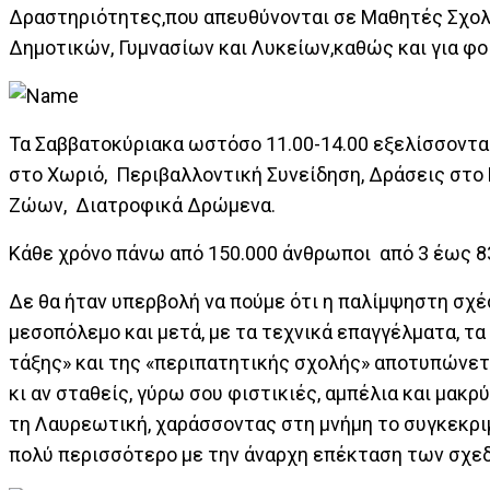
Δραστηριότητες,που απευθύνονται σε Μαθητές Σχολ
Δημοτικών, Γυμνασίων και Λυκείων,καθώς και για φ
Τα Σαββατοκύριακα ωστόσο 11.00-14.00 εξελίσσονται
στο Χωριό, Περιβαλλοντική Συνείδηση, Δράσεις στ
Ζώων, Διατροφικά Δρώμενα.
Κάθε χρόνο πάνω από 150.000 άνθρωποι από 3 έως 83
Δε θα ήταν υπερβολή να πούμε ότι η παλίμψηστη σχέ
μεσοπόλεμο και μετά, με τα τεχνικά επαγγέλματα, τα
τάξης» και της «περιπατητικής σχολής» αποτυπώνετα
κι αν σταθείς, γύρω σου φιστικιές, αμπέλια και μακ
τη Λαυρεωτική, χαράσσοντας στη μνήμη το συγκεκριμέ
πολύ περισσότερο με την άναρχη επέκταση των σχεδ