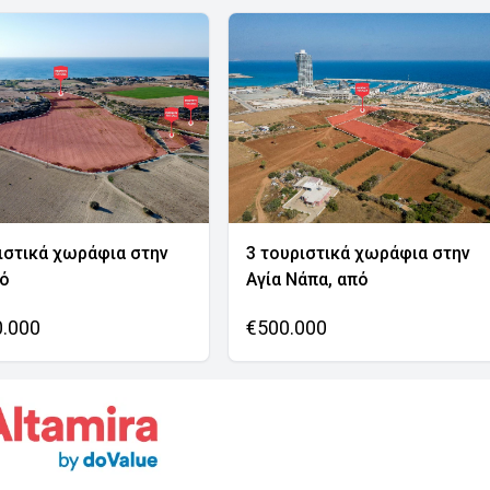
ιστικά χωράφια στην
3 τουριστικά χωράφια στην
νό
Αγία Νάπα, από
0.000
€500.000