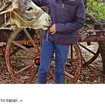
 το σφυρί…»