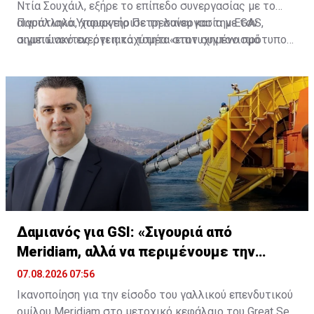
Ντία Σουχάιλ, εξήρε το επίπεδο συνεργασίας με το
αιγυπτιακό Υπουργείο Πετρελαίου και την EGAS,
Παράλληλα, χαρακτήρισε τη συνεργασία με τον
σημειώνοντας ότι η ταχύτητα στον συντονισμό
αιγυπτιακό ενεργειακό τομέα «επιτυχημένο πρότυπο
συνέβαλε στην υπέρβαση δυσκολιών και στην
συνεργασίας στην Ανατολική Μεσόγειο», εκφράζοντας
επιτάχυνση των κοινών σχεδίων.
την πρόθεση της εταιρείας να επεκτείνει περαιτέρω
τα έργα φυσικού αερίου στην περιοχή.
Δαμιανός για GSI: «Σιγουριά από
Meridiam, αλλά να περιμένουμε την
έκθεση ΕΤΕπ»
07.08.2026 07:56
Ικανοποίηση για την είσοδο του γαλλικού επενδυτικού
ομίλου Meridiam στο μετοχικό κεφάλαιο του Great Sea