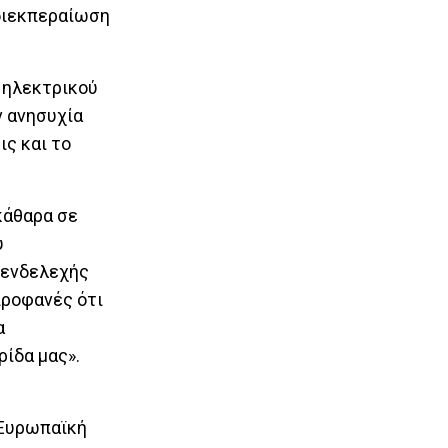
 διεκπεραίωση
α ηλεκτρικού
ν ανησυχία
ς και το
κάθαρα σε
ύ
ι ενδελεχής
προφανές ότι
α
ρίδα μας».
 Ευρωπαϊκή