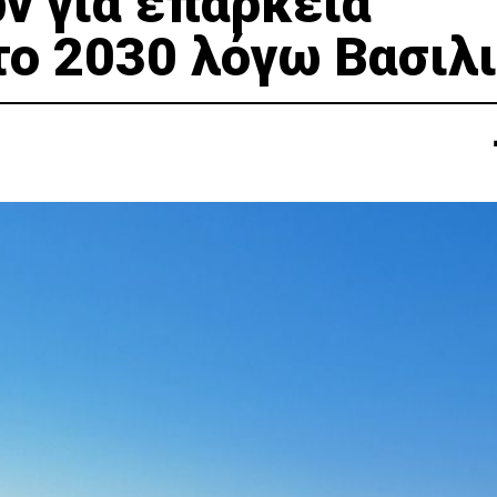
ν για επάρκεια
το 2030 λόγω Βασιλ