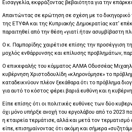
Εισαγγελία, εκφράζοντας βεβαιότητα για την επάρκει
Απαντώντας σε ερώτηση σε σχέση με το δικηγορικό 
της ΕΤΥΦΑ και της Κυπριακής Δημοκρατίας κατ' επέκ
παραιτηθεί από την θέση «γιατί ήταν ασυμβίβαστη πλ
Ο κ. Παμπορίδης χαιρέτισε επίσης την προσέγγιση τη
μοχλός ενθάρρυνσης και επίλυσης προβλημάτων, παρ
Ο επικεφαλής του κόμματος ΑΛΜΑ Οδυσσέας Μιχαηλίδ
κυβέρνηση Χριστοδουλίδη «κληρονόμησε» το πρόβλημα 
καταδεικνύουν πλέον ξεκάθαρα ότι το πρόβλημα διογ
για αυτό το κόστος φέρει βαριά ευθύνη και η κυβέρν
Είπε επίσης ότι οι πολιτικές ευθύνες των δύο κυβερ
όχι μόνο υπήρξε ανοχή του εργολάβου από το 2023 πο
η εταιρεία τερμάτισε, αλλά και μετά τον τερματισμ
είπε, επισημαίνοντας ότι ακόμη και σήμερα «συζητάμε