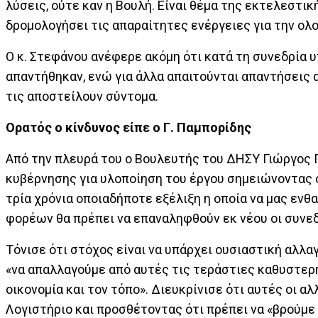
λύσεις, ούτε καν η Βουλή. Είναι θέμα της εκτελεστι
δρομολογήσει τις απαραίτητες ενέργειες για την ολ
Ο κ. Στεφάνου ανέφερε ακόμη ότι κατά τη συνεδρία
απαντήθηκαν, ενώ για άλλα απαιτούνται απαντήσεις 
τις αποστείλουν σύντομα.
Ορατός ο κίνδυνος είπε ο Γ. Παμπορίδης
Από την πλευρά του ο Βουλευτής του ΔΗΣΥ Γιώργος Π
κυβέρνησης για υλοποίηση του έργου σημειώνοντας ό
τρία χρόνια οποιαδήποτε εξέλιξη η οποία να μας ενθ
φορέων θα πρέπει να επαναληφθούν εκ νέου οι συνεδ
Τόνισε ότι στόχος είναι να υπάρχει ουσιαστική αλλ
«να απαλλαγούμε από αυτές τις τεράστιες καθυστερήσ
οικονομία και τον τόπο». Διευκρίνισε ότι αυτές οι α
Λογιστήριο και προσθέτοντας ότι πρέπει να «βρούμε 