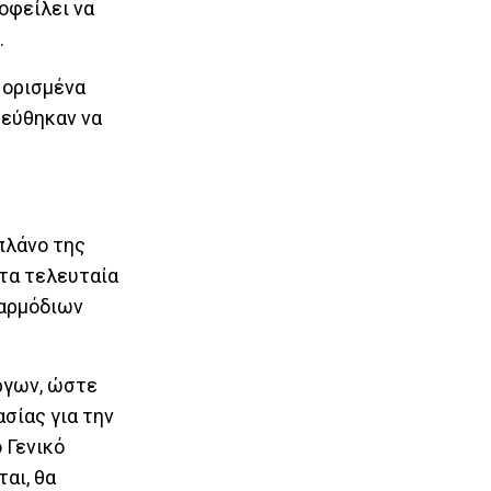
οφείλει να
.
 ορισμένα
μεύθηκαν να
πλάνο της
 τα τελευταία
 αρμόδιων
έργων, ώστε
σίας για την
 Γενικό
αι, θα