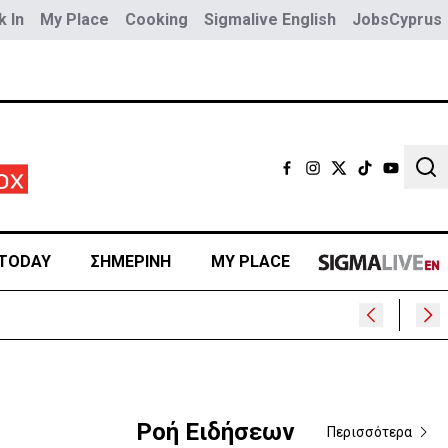
 In
My Place
Cooking
Sigmalive English
JobsCyprus
Sear
TODAY
ΣΗΜΕΡΙΝΗ
MY PLACE
Ροή Ειδήσεων
Περισσότερα