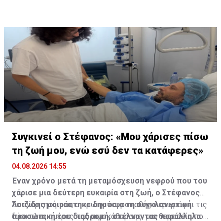
εντάσσονται και στο ισραηλινό μητρώο
συνεργασία των δύο χωρών «ξεχωριστή»,
αντιστοίχισης, αυξάνοντας σημαντικά τις
σημειώνοντας ότι πέρα από τη γεωγραφική εγγύτητα
πιθανότητες εξεύρεσης κατάλληλου δότη.
υπάρχει και μια ιδιαίτερα στενή επαγγελματική και
ανθρώπινη σχέση μεταξύ των δύο πλευρών.
Συγκινεί ο Στέφανος: «Μου χάρισες πίσω
τη ζωή μου, ενώ εσύ δεν τα κατάφερες»
04.08.2026 14:55
Έναν χρόνο μετά τη μεταμόσχευση νεφρού που του
χάρισε μια δεύτερη ευκαιρία στη ζωή, ο Στέφανος
Λοιζίδης μοιράστηκε δημόσια τη συγκλονιστική
Σε ανάρτησή του, ο πρώην νεφροπαθής περιγράφει τις
προσωπική του διαδρομή, στέλνοντας παράλληλα
δύσκολες ημέρες της αιμοκάθαρσης, μια θεραπεία που,