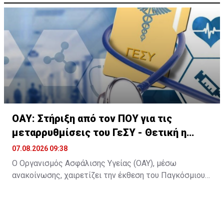
ΟΑΥ: Στήριξη από τον ΠΟΥ για τις
μεταρρυθμίσεις του ΓεΣΥ - Θετική η
αποτίμηση
07.08.2026 09:38
Ο Οργανισμός Ασφάλισης Υγείας (ΟΑΥ), μέσω
ανακοίνωσης, χαιρετίζει την έκθεση του Παγκόσμιου
Οργανισμού Υγείας για την Ευρώπη με τίτλο
«Strengthening primary health care and reducing
overprovision of low-value specialist care: policy options
for Cyprus». Η συγκεκριμένη έκθεση αφορά την