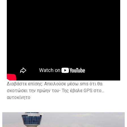
Διαβάστε επίσης:
Απειλούσε μέσω sms ότι θα
σκοτώσει την πρώην του- Της έβαλε GPS στο
αυτοκίνητο