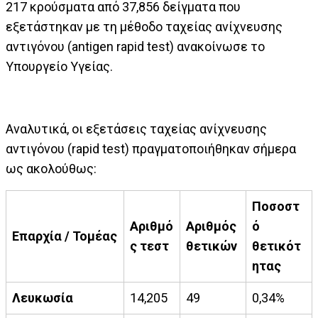
217 κρούσματα από 37,856 δείγματα που
εξετάστηκαν με τη μέθοδο ταχείας ανίχνευσης
αντιγόνου (antigen rapid test) ανακοίνωσε το
Υπουργείο Υγείας.
Αναλυτικά, οι εξετάσεις ταχείας ανίχνευσης
αντιγόνου (rapid test) πραγματοποιήθηκαν σήμερα
ως ακολούθως:
Ποσοστ
Αριθμό
Αριθμός
ό
Επαρχία / Τομέας
ς τεστ
θετικών
θετικότ
ητας
Λευκωσία
14,205
49
0,34%