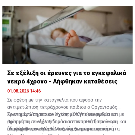
των καρκινικών κυττάρων, αλλά και από τον
μεταβολισμό του ασθενούς και τα φάρμακα που
λαμβάνει ήδη για άλλες παθήσεις.
Σε εξέλιξη οι έρευνες για το εγκεφαλικά
νεκρό 4χρονο - Λήφθηκαν καταθέσεις
01.08.2026 14:46
Σε σχέση με την καταγγελία που αφορά την
αντιμετώπιση τετράχρονου παιδιού ο Οργανισμός
Κρατικών Υπηρεσιών Υγείας (ΟΚΥπΥ) αναφέρει ότι
Σε ενημέρωση του σε σχέση με την καταγγελία και με
βρίσκεται σε εξέλιξη τόσο αστυνομική διερεύνηση και
αφορμή τη συνέχιση δημόσιων τοποθετήσεων και
ήδη λήφθηκαν καταθέσεις, όσο και εσωτερική
αναφορών στα Μέσα Μαζικής Ενημέρωσης και στα
Παράλληλα, αναφέρει, «συνεχίζεται η εσωτερική