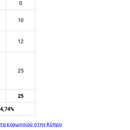
0
10
12
25
25
4,74%
ατα κορωνοϊού στην Κύπρο