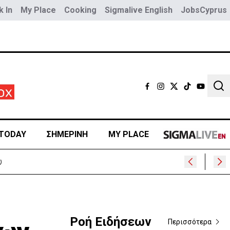
 In
My Place
Cooking
Sigmalive English
JobsCyprus
Sear
TODAY
ΣΗΜΕΡΙΝΗ
MY PLACE
Ροή Ειδήσεων
Περισσότερα