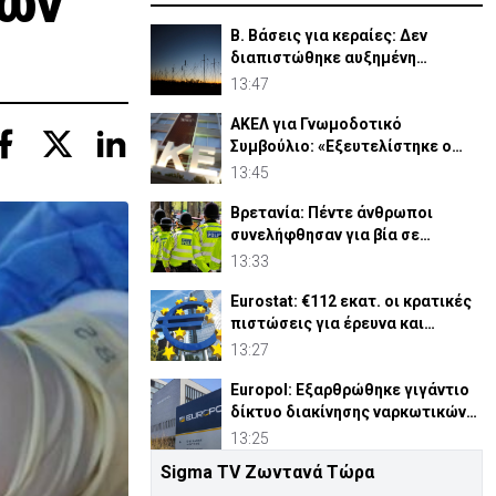
των
Β. Βάσεις για κεραίες: Δεν
διαπιστώθηκε αυξημένη
συχνότητα εμφάνισης καρκίνου
13:47
ΑΚΕΛ για Γνωμοδοτικό
Συμβούλιο: «Εξευτελίστηκε ο
θεσμός»
13:45
Βρετανία: Πέντε άνθρωποι
συνελήφθησαν για βία σε
διαδήλωση κατά των
13:33
μεταναστών
Eurostat: €112 εκατ. οι κρατικές
πιστώσεις για έρευνα και
ανάπτυξη στην Κύπρο
13:27
Europol: Εξαρθρώθηκε γιγάντιο
δίκτυο διακίνησης ναρκωτικών
και μεταναστών
13:25
Sigma TV Ζωντανά Τώρα
ΔΗΣΥ: Κυβέρνηση και ΑΚΕΛ να