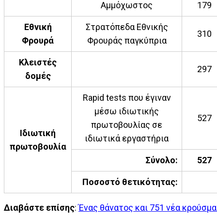
Αμμόχωστος
179
Εθνική
Στρατόπεδα Εθνικής
310
Φρουρά
Φρουράς παγκύπρια
Κλειστές
297
δομές
Rapid tests που έγιναν
μέσω ιδιωτικής
527
πρωτοβουλίας σε
Ιδιωτική
ιδιωτικά εργαστήρια
πρωτοβουλία
Σύνολο:
527
Ποσοστό θετικότητας:
Διαβάστε επίσης
:
Ένας θάνατος και 751 νέα κρούσμ