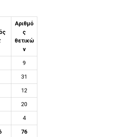
Αριθμό
ός
ς
τ
θετικώ
ν
9
31
12
20
4
6
76