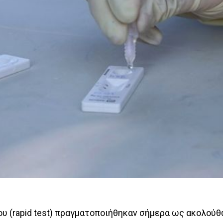
ου (rapid test) πραγματοποιήθηκαν σήμερα ως ακολούθ