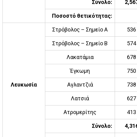
Σύνολο:
2,56
Ποσοστό θετικότητας:
Στρόβολος – Σημείο Α
536
Στρόβολος – Σημείο Β
574
Λακατάμια
678
Έγκωμη
750
Λευκωσία
Αγλαντζιά
738
Λατσιά
627
Ατρομερίτης
413
Σύνολο:
4,31