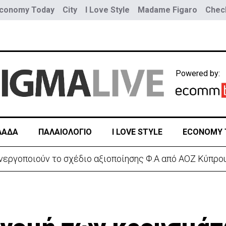
conomy Today
City
I Love Style
Madame Figaro
Check
Powered by:
ΛΑΔΑ
ΠΑΛΑΙΟΛΟΓΙΟ
I LOVE STYLE
ECONOMY 
α του γιου του ο 37χρονος:«Είναι σε άσχημη κατάσταση»