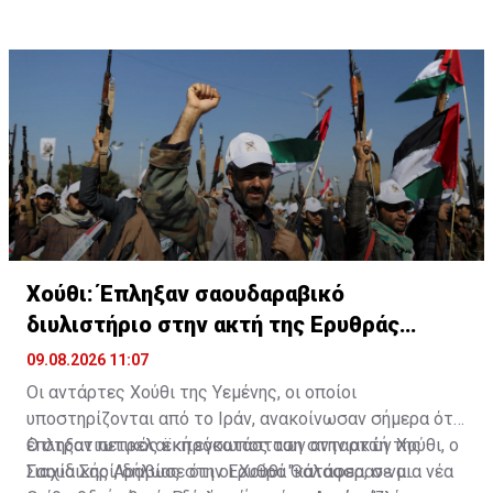
επαναλειτουργήσουν για τη ναυσιπλοΐα.
Χούθι: Έπληξαν σαουδαραβικό
διυλιστήριο στην ακτή της Ερυθράς
Θάλασσας
09.08.2026 11:07
Οι αντάρτες Χούθι της Υεμένης, οι οποίοι
υποστηρίζονται από το Ιράν, ανακοίνωσαν σήμερα ότι
έπληξαν πετρελαϊκή εγκατάσταση στην ακτή της
Ο στρατιωτικός εκπρόσωπος των ανταρτών Χούθι, ο
Σαουδικής Αραβίας στην Ερυθρά Θάλασσα, σε μια νέα
Γιαχία Σαρί, δήλωσε ότι οι Χούθι "κατάφεραν να