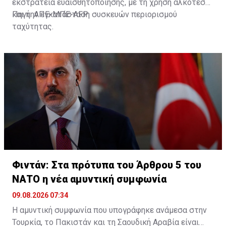
εκστρατεία ευαισθητοποίησης, με τη χρήση αλκοτέστ
και την εγκατάσταση συσκευών περιορισμού
Πηγή: ΑΠΕ-ΜΠΕ-AFP
ταχύτητας.
Φιντάν: Στα πρότυπα του Άρθρου 5 του
ΝΑΤΟ η νέα αμυντική συμφωνία
09.08.2026 07:34
Η αμυντική συμφωνία που υπογράφηκε ανάμεσα στην
Τουρκία, το Πακιστάν και τη Σαουδική Αραβία είναι