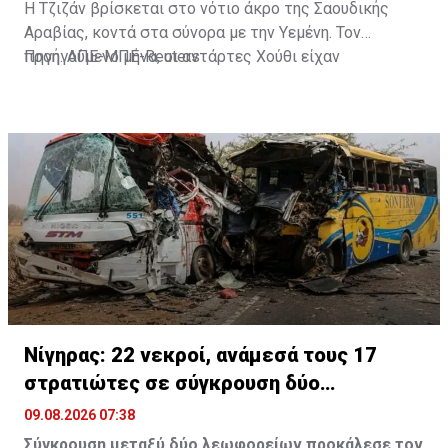
Η Τζιζάν βρίσκεται στο νότιο άκρο της Σαουδικής
Αραβίας, κοντά στα σύνορα με την Υεμένη. Τον
προηγούμενο μήνα, οι αντάρτες Χούθι είχαν
Πηγή: ΑΠΕ-ΜΠΕ-Reuters
εξαπολύσει επίθεση με πυραύλους και drones εναντίον
διυλιστηρίου της Aramco στην περιοχή.
Νίγηρας: 22 νεκροί, ανάμεσά τους 17
στρατιώτες σε σύγκρουση δύο
λεωφορείων
09.08.2026 07:38
Σύγκρουση μεταξύ δύο λεωφορείων προκάλεσε τον