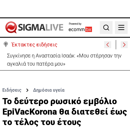
Powered by:
Search
Έκτακτες ειδήσεις
Μεγάλο πακέτο όπλων από Τουρκία προς Ουκρανία
-Κίνηση με μήνυμα προς Μόσχα;
Ειδήσεις
Δημόσια υγεία
Το δεύτερο ρωσικό εμβόλιο
EpiVacKorona θα διατεθεί έως
το τέλος του έτους