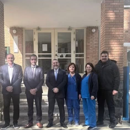
ησης, της αξιοποίησης των δεδομένων και της ενσωμάτωσης
ών, ενώ οι βασικές κατευθύνσεις της έκθεσης συνάδουν με 
σμό του Οργανισμού. Στο πλαίσιο αυτό, ο ΟΑΥ αξιολογεί και
ιμένων δράσεων, με ιδιαίτερη έμφαση στην ενίσχυση του θε
ύ και της οργανωμένης Πρωτοβάθμιας Φροντίδας Υγείας, στ
ι στον εμπλουτισμό των παρεχόμενων υπηρεσιών, καθώς και 
ρη αξιοποίηση των διαθέσιμων πόρων.
υνεχίσει να αξιοποιεί τις εισηγήσεις διεθνών οργανισμών και
ς πρακτικές, στο πλαίσιο της συνεχούς αξιολόγησης και βελ
τη διασφάλιση της ισότιμης πρόσβασης σε ποιοτικές υπηρεσί
στις διαρκώς μεταβαλλόμενες ανάγκες του πληθυσμού».
Λετυμπιώτης: Στόχος η περαιτέρω βελτίωση ΓεΣΥ με σύγχρο
τητας στο Κέντρο Εξυπηρέτησης ΓεΣΥ