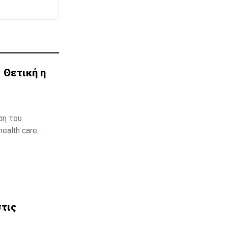
 Θετική η
ση του
ealth care
 Η
 στην Κύπρο,
τρατηγικό
στις