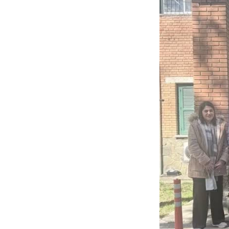
συνεχούς αξιολόγ
βέλτιστων πρακτικ
στρατηγικό σχεδια
υλοποίηση συγκεκρ
Προσωπικού Ιατρο
της ποιότητας κα
αποτελεσματικότε
Ο Οργανισμός θα σ
βέλτιστες διεθνεί
ΓεΣΥ, με γνώμονα 
ανταποκρίνονται 
Διαβάστε επίσης:
Επαλήθευση ταυτό