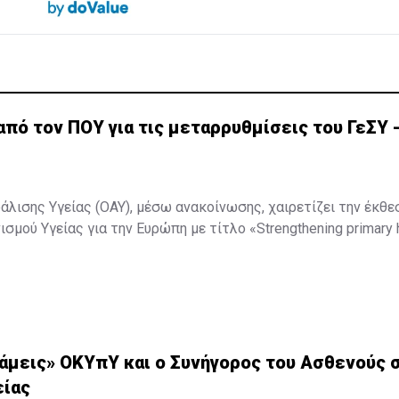
από τον ΠΟΥ για τις μεταρρυθμίσεις του ΓεΣΥ -
λισης Υγείας (ΟΑΥ), μέσω ανακοίνωσης, χαιρετίζει την έκθε
μού Υγείας για την Ευρώπη με τίτλο «Strengthening primary h
ovision of low-value specialist care: policy options for Cyprus».
εση αφορά την ενίσχυση της Πρωτοβάθμιας Φροντίδας Υγείας
νεται, οι βασικές εισηγήσεις της ευθυγραμμίζονται με τον σ
 δράσεις που ήδη υλοποιεί για τη συνεχή αναβάθμιση του ΓεΣΥ.
ίνωση:
άμεις» ΟΚΥπΥ και ο Συνήγορος του Ασθενούς 
είας