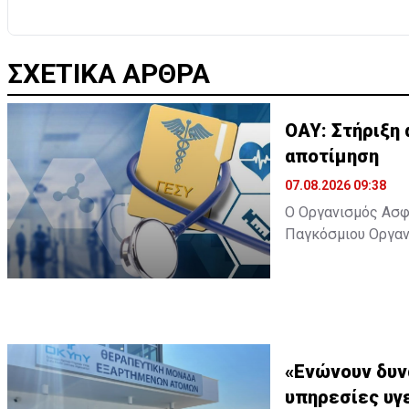
ΣΧΕΤΙΚΑ ΑΡΘΡΑ
ΟΑΥ: Στήριξη 
αποτίμηση
07.08.2026 09:38
Ο Οργανισμός Ασφά
Παγκόσμιου Οργανισ
and reducing overpr
συγκεκριμένη έκθ
ενώ όπως επισημαί
σχεδιασμό και τις
Αυτούσια η ανακο
«Ενώνουν δυν
υπηρεσίες υγ