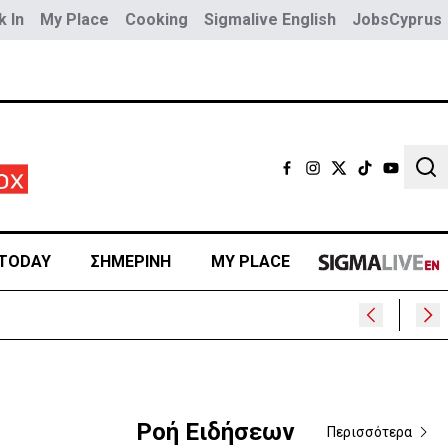
 In
My Place
Cooking
Sigmalive English
JobsCyprus
Sear
TODAY
ΣΗΜΕΡΙΝΗ
MY PLACE
Ροή Ειδήσεων
Περισσότερα