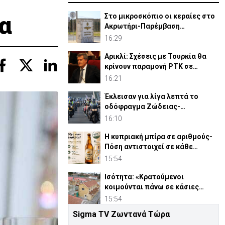
α
Στο μικροσκόπιο οι κεραίες στο
Ακρωτήρι-Παρέμβαση
περιβαλλοντικών οργανώσεων
16:29
Αρικλί: Σχέσεις με Τουρκία θα
κρίνουν παραμονή ΡΤΚ σε
ενδεχόμενη «κυβέρνηση»
16:21
Έκλεισαν για λίγα λεπτά το
οδόφραγμα Ζώδειας-
Αστρομερίτη οι μοτοσικλετιστές
16:10
Η κυπριακή μπίρα σε αριθμούς-
Πόση αντιστοιχεί σε κάθε
κάτοικο
15:54
Ισότητα: «Κρατούμενοι
κοιμούνται πάνω σε κάσιες
πατατών - Η κατάσταση ξέφυγε»
15:54
Sigma TV Ζωντανά Τώρα
ΔΗΣΥ: Αυτή αναλαμβάνει Ειδική