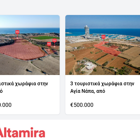
ιστικά χωράφια στην
3 τουριστικά χωράφια στην
νό
Αγία Νάπα, από
0.000
€500.000