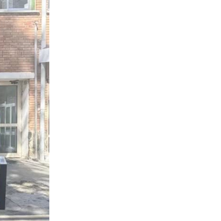
 διεθνών
τον
 προχωρά στην
σμού του
η βελτίωση
στην
 τις
τίωσης του
ες υγείας που
νες υποδομές