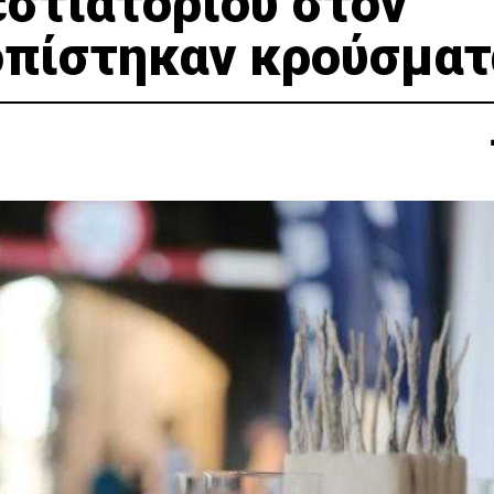
εστιατορίου στον
οπίστηκαν κρούσματ