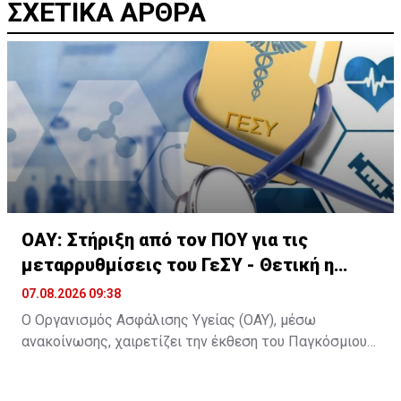
ΣΧΕΤΙΚΑ ΑΡΘΡΑ
ΟΑΥ: Στήριξη από τον ΠΟΥ για τις
μεταρρυθμίσεις του ΓεΣΥ - Θετική η
αποτίμηση
07.08.2026 09:38
Ο Οργανισμός Ασφάλισης Υγείας (ΟΑΥ), μέσω
ανακοίνωσης, χαιρετίζει την έκθεση του Παγκόσμιου
Οργανισμού Υγείας για την Ευρώπη με τίτλο
«Strengthening primary health care and reducing