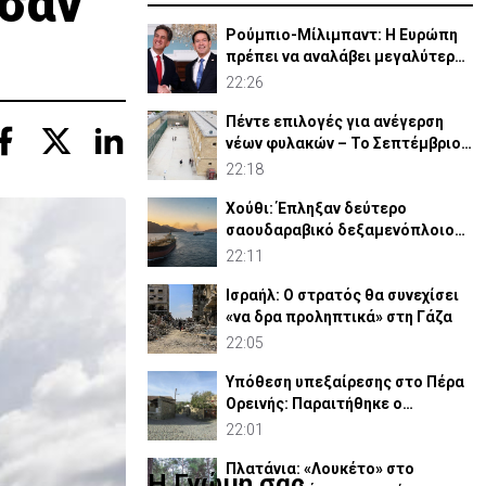
ασαν
Ρούμπιο-Μίλιμπαντ: Η Ευρώπη
πρέπει να αναλάβει μεγαλύτερο
ρόλο στην άμυνά της
22:26
Πέντε επιλογές για ανέγερση
νέων φυλακών – Το Σεπτέμβριο
το «Master Plan»
22:18
Χούθι: Έπληξαν δεύτερο
σαουδαραβικό δεξαμενόπλοιο
στον Κόλπο του Άντεν
22:11
Ισραήλ: Ο στρατός θα συνεχίσει
«να δρα προληπτικά» στη Γάζα
22:05
Υπόθεση υπεξαίρεσης στο Πέρα
Ορεινής: Παραιτήθηκε ο
κοινοτάρχης (ΒΙΝΤΕΟ)
22:01
Πλατάνια: «Λουκέτο» στο
Η Γνώμη σας