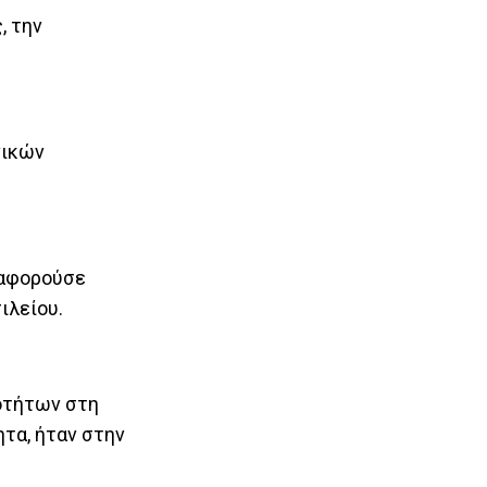
, την
νικών
 αφορούσε
ιλείου.
νοτήτων στη
τα, ήταν στην