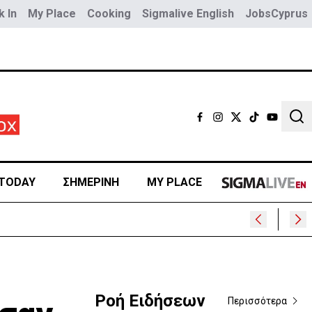
 In
My Place
Cooking
Sigmalive English
JobsCyprus
Sear
TODAY
ΣΗΜΕΡΙΝΗ
MY PLACE
Ροή Ειδήσεων
Περισσότερα