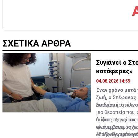
ΣΧΕΤΙΚΑ ΑΡΘΡΑ
Συγκινεί ο Στ
κατάφερες»
04.08.2026 14:55
Έναν χρόνο μετά 
ζωή, ο Στέφανος 
διαδρομή, στέλνο
Σε ανάρτησή του, 
μια θεραπεία που,
διαρκεί τρεις έως
Ο ίδιος εξηγεί ότ
αναλαμβάνει τη λε
είναι η μεταμόσχε
επώδυνη και συνοδ
δότης. Περιγράφει
«Στέφανε, ήρθε η 