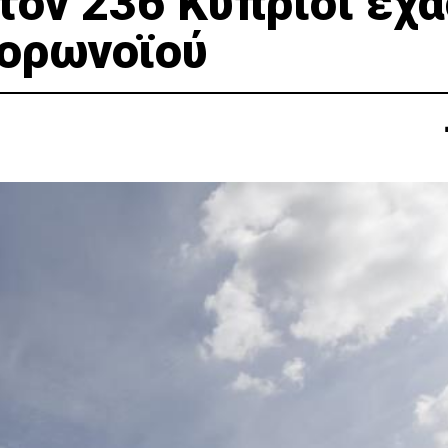
τον 236 Κύπριοι έχ
κορωνοϊού