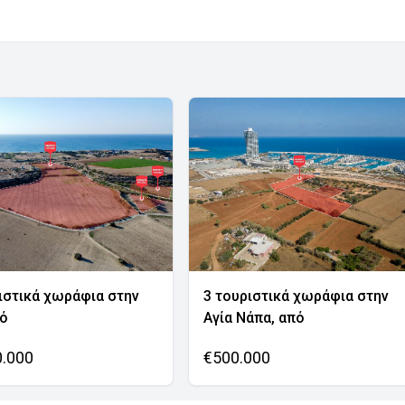
ιστικά χωράφια στην
3 τουριστικά χωράφια στην
νό
Αγία Νάπα, από
0.000
€500.000