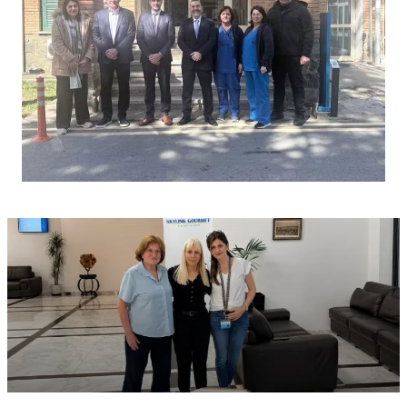
εκστρατειών ενημέρωσης και ευαισθητοποίησης για
την καλλιέργεια κουλτούρας ορθολογικής χρήσης του
Συστήματος μεταξύ δικαιούχων και παροχέων.
Ο Οργανισμός θεωρεί ότι τα συμπεράσματα και οι
εισηγήσεις της έκθεσης αποτελούν σημαντική
συνεισφορά στην περαιτέρω εξέλιξη του ΓεΣΥ και
επιβεβαιώνουν τη σημασία της συνεχούς αξιολόγησης,
της αξιοποίησης των δεδομένων και της
ενσωμάτωσης διεθνών βέλτιστων πρακτικών, ενώ οι
βασικές κατευθύνσεις της έκθεσης συνάδουν με τον
στρατηγικό σχεδιασμό του Οργανισμού. Στο πλαίσιο
αυτό, ο ΟΑΥ αξιολογεί και προχωρά στην υλοποίηση
συγκεκριμένων δράσεων, με ιδιαίτερη έμφαση στην
ενίσχυση του θεσμού του Προσωπικού Ιατρού και της
οργανωμένης Πρωτοβάθμιας Φροντίδας Υγείας, στη
βελτίωση της ποιότητας και στον εμπλουτισμό των
παρεχόμενων υπηρεσιών, καθώς και στην
αποτελεσματικότερη αξιοποίηση των διαθέσιμων