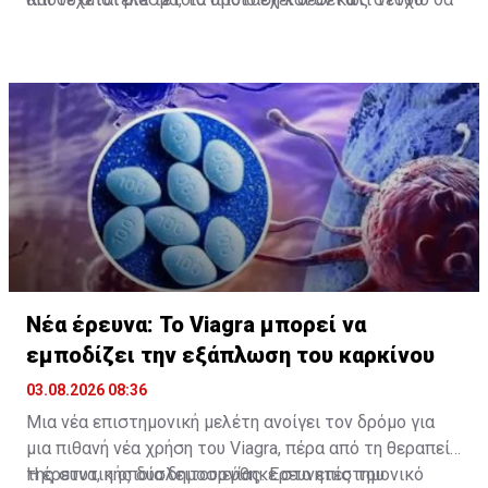
είναι η επανέναρξη των συνομιλιών. Άρα, η
ήταν παραγωγικό, ο κ. Παπαδόπουλος είπε ότι
επικέντρωση της προσπάθειας είναι προς αυτή και
«οτιδήποτε μπορεί να μας οδηγήσει στον στόχο της
μόνο την κατεύθυνση.
επανέναρξης των συνομιλιών και της επίλυσης του
Κυπριακού, ο Πρόεδρος της Δημοκρατίας είναι
έτοιμος να το πράξει».
Νέα έρευνα: Το Viagra μπορεί να
εμποδίζει την εξάπλωση του καρκίνου
03.08.2026 08:36
Μια νέα επιστημονική μελέτη ανοίγει τον δρόμο για
μια πιθανή νέα χρήση του Viagra, πέρα από τη θεραπεία
της στυτικής δυσλειτουργίας. Ερευνητές του
Η έρευνα, η οποία δημοσιεύθηκε στο
επιστημονικό