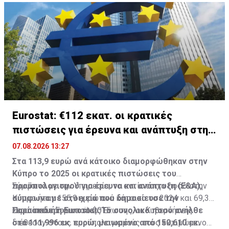
Eurostat: €112 εκατ. οι κρατικές
πιστώσεις για έρευνα και ανάπτυξη στην
Κύπρο
07.08.2026 13:27
Στα 113,9 ευρώ ανά κάτοικο διαμορφώθηκαν στην
Κύπρο το 2025 οι κρατικές πιστώσεις του
προϋπολογισμού για έρευνα και ανάπτυξη (Ε&Α),
Σύμφωνα με την Υπηρεσία, το αντίστοιχο ποσό στην
σύμφωνα με στοιχεία που δημοσίευσε την
Κύπρο ήταν 155,9 ευρώ ανά κάτοικο το 2024 και 69,3
Παρασκευή η Eurostat. Το συνολικό ποσό ανήλθε
ευρώ ανά κάτοικο το 2015.
Σε επίπεδο Ευρωπαϊκής Ένωσης, οι Κυβερνήσεις
στα 111,996 εκ. ευρώ, μειωμένο από 150,610 εκ.
διέθεσαν στους προϋπολογισμούς τους εκτιμώμενο