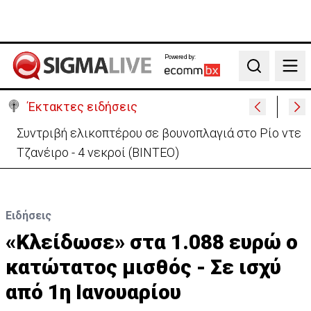
Powered by:
Search
Έκτακτες ειδήσεις
Στις φλόγες όχημα δίπλα σε χωράφι στη Λάρνακα -
Πρόλαβαν τα χειρότερα
Ειδήσεις
«Κλείδωσε» στα 1.088 ευρώ ο
κατώτατος μισθός - Σε ισχύ
από 1η Ιανουαρίου