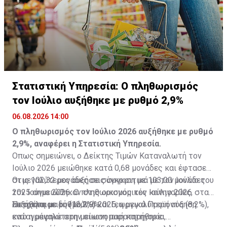
Πηγή: ΚΥΠΕ
Στατιστική Υπηρεσία: Ο πληθωρισμός
τον Ιούλιο αυξήθηκε με ρυθμό 2,9%
06.08.2026 14:00
Ο πληθωρισμός τον Ιούλιο 2026 αυξήθηκε με ρυθμό
2,9%, αναφέρει η Στατιστική Υπηρεσία.
Οπως σημειώνει, ο Δείκτης Τιμών Καταναλωτή τον
Ιούλιο 2026 μειώθηκε κατά 0,68 μονάδες και έφτασε
στις 102,32 μονάδες σε σύγκριση με 103,00 μονάδες
Οι μεγαλύτερες αυξήσεις συγκριτικά με τον Ιούλιο του
τον Ιούνιο 2026. Ο πληθωρισμός τον Ιούλιο 2026
2025 σημειώθηκαν στις οικονομικές κατηγορίες, στα
αυξήθηκε με ρυθμό 2,9%.
Πετρελαιοειδή (12,2%) και Γεωργικά Προϊόντα (8,2%),
Σε σχέση με τον Ιούνιο 2026, η μεγαλύτερη αύξηση
ενώ η μεγαλύτερη μείωση παρατηρήθηκε
καταγράφηκε στην οικονομική κατηγορία,