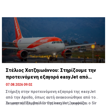
τεχνολογία, το 6,7% στην υγεία και το 5,8% στην
άμυνα.
Πηγή: ΚΥΠΕ
Στέλιος Χατζηιωάννου: Στηρίζουμε την
προτεινόμενη εξαγορά easyJet από
Apollo
07.08.2026 09:02
Στήριξη στην προτεινόμενη εξαγορά της easyJet
από την Apollo, όπως αυτή ανακοινώθηκε από το
Διοικητικό Συμβούλιο της easyJet, εκφράζει ο Sir
Σε γραπτή δήλωση ο Sir Στέλιος Χατζηιωάννου