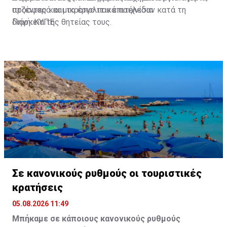
προσφορά και το έργο που επιτέλεσαν κατά τη
ατζέντες και μικροπολιτικά παιχνίδια
διάρκεια της θητείας τους.
Πηγή: ΚΥΠΕ
Σε κανονικούς ρυθμούς οι τουριστικές
κρατήσεις
05.08.2026 11:49
Μπήκαμε σε κάποιους κανονικούς ρυθμούς