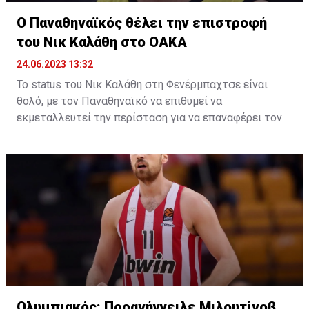
Τουρκ Τέλεκομ στην Euroleague της νέας σεζόν.
Ο Παναθηναϊκός θέλει την επιστροφή
του Νικ Καλάθη στο ΟΑΚΑ
24.06.2023 13:32
Το status του Νικ Καλάθη στη Φενέρμπαχτσε είναι
θολό, με τον Παναθηναϊκό να επιθυμεί να
εκμεταλλευτεί την περίσταση για να επαναφέρει τον
ομογενή γκαρντ στο ΟΑΚΑ μετά από τρία χρόνια.
Το φετινό καλοκαίρι δεν αποκλείεται να φέρει
αρκετές αλλαγές στη Φενέρμπαχτσε, η οποία θα
στοχεύσει σε ισχυρή μεταγραφική ενίσχυση. Τούτο
βέβαια συνεπάγεται, παράλληλα, τις αποχωρήσεις
κάποιων εκ των παικτών που αποτέλεσαν βασικά
κομμάτια του rotation το 2022/23.
Ένας εξ αυτών ο Νικ Καλάθης. Ο ομογενής γκαρντ
υπέγραψε διετές συμβόλαιο συνεργασίας το περσινό
καλοκαίρι, τούτη την ώρα όμως είναι πιθανό το
ενδεχόμενο της πρόωρης αποχώρησης. Αν και
Ολυμπιακός: Προανήγγειλε Μιλουτίνοβ