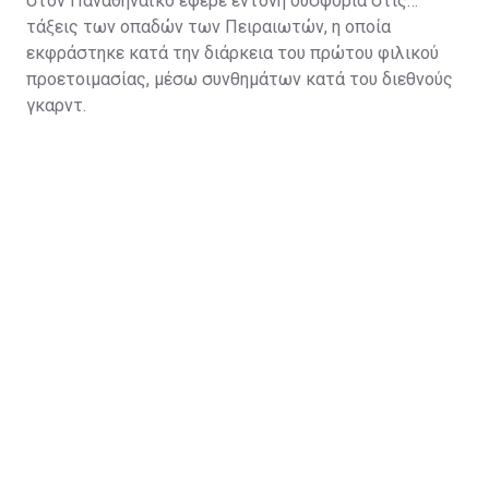
στον Παναθηναϊκό έφερε έντονη δυσφορία στις
τάξεις των οπαδών των Πειραιωτών, η οποία
εκφράστηκε κατά την διάρκεια του πρώτου φιλικού
προετοιμασίας, μέσω συνθημάτων κατά του διεθνούς
γκαρντ.
Η κίνηση να πάρει ο Παναθηναϊκός τον Κώστα τον
βοηθάει πάρα πολύ και στο ελληνικό κορμό και
αγωνιστικά και ουσιαστικά πως η ομάδα βάζει έναν
παίκτη με νοοτροπία νικητή".