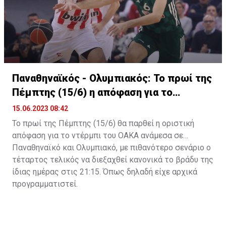
Φενέρμπαχτσε δεν προτίθενται να προχωρήσουν τις
όποιες διαδικασίες με τον Νικ Καλάθη.
Παναθηναϊκός - Ολυμπιακός: Το πρωί της
Πέμπτης (15/6) η απόφαση για το
ντέρμπι
15.06.2023 08:42
Το πρωί της Πέμπτης (15/6) θα παρθεί η οριστική
απόφαση για το ντέρμπι του ΟΑΚΑ ανάμεσα σε
Παναθηναϊκό και Ολυμπιακό, με πιθανότερο σενάριο ο
τέταρτος τελικός να διεξαχθεί κανονικά το βράδυ της
ίδιας ημέρας στις 21:15. Όπως δηλαδή είχε αρχικά
προγραμματιστεί.