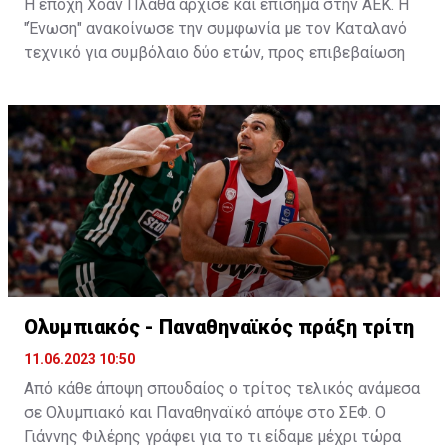
Η εποχή Χοάν Πλάθα άρχισε και επίσημα στην ΑΕΚ. Η
"Ένωση" ανακοίνωσε την συμφωνία με τον Καταλανό
τεχνικό για συμβόλαιο δύο ετών, προς επιβεβαίωση
των πληροφοριών που ανέφεραν ότι οι δύο πλευρές
τα είχαν βρει.
Ο Πλάθα αποτελεί ένα από τα μεγαλύτερα ονόματα
τεχνικών που θα καθίσει στον πάγκο της "Ένωσης".
Έχει ένα βαρύ βιογραφικό με παρουσία μεταξύ άλλων
στους πάγκους της Ρεάλ και της Μάλαγα και μία
ισπανική φιλοσοφία την οποία θα προσπαθήσει να
εφαρμόσει στους "κιτρινόμαυρους".
Η ανακοίνωση της ΑΕΚ
:
Ολυμπιακός - Παναθηναϊκός πράξη τρίτη
11.06.2023 10:50
Από κάθε άποψη σπουδαίος ο τρίτος τελικός ανάμεσα
σε Ολυμπιακό και Παναθηναϊκό απόψε στο ΣΕΦ. Ο
Γιάννης Φιλέρης γράφει για το τι είδαμε μέχρι τώρα