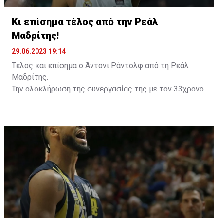
Κι επίσημα τέλος από την Ρεάλ
Μαδρίτης!
29.06.2023 19:14
Τέλος και επίσημα ο Άντονι Ράντολφ από τη Ρεάλ
Μαδρίτης.
Την ολοκλήρωση της συνεργασίας της με τον 33χρονο
άσο, έπειτα από επτά χρόνια κοινής πορείας,
ανακοίνωσε η «βασίλισσα», κάνοντας λόγο για
υποδειγματική συμπεριφορά από την πλευρά του
παίκτη.
Ο Αμερικανός άσος μετακινήθηκε το 2016 στη
Μαδρίτη έπειτα από μία εξαιρετική διετία στη Ρωσία
με τη Λοκομοτίβ Κουμπάν και κατέκτησε 12 τίτλους
(2 Ευρωλίγκες, 3 πρωταθλήματα, 2 Κύπελλα, 5 Σούπερ
Καπ Ισπανίας) σε 7 σεζόν.
Πάντως, τα τελευταία χρόνια δεν είχε πολύ χρόνο
συμμετοχής, καθώς ταλαιπωρήθηκε από σοβαρούς