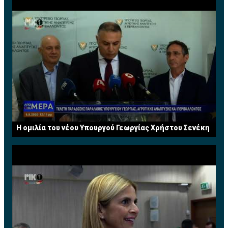
πολύ αληθινή δήλωση που έκανε, σκεφτόταν να φύγει
δυο ματς (32 τρίποντα και 24 τρίποντα)
εκείνη τη στιγμή. Αλλά φαίνεται ότι θα τον δούμε πίσω
Ο Παναθηναϊκός υπερτερεί στην ευστοχία από μακριά
στους Λέικερς του χρόνου», πρόσθεσε.
και κάνει λιγότερα λάθη και περισσότερα κλεψίματα.
Πηγή: sport-fm.gr
Οι αριθμοί του: μ.ο
78.5π με 51.3%δ, 31.9%τρ, 66.6%β,
22ρ, 16.5ασ, 8κλ, 11λ και 2 κοψ.
Στον Ολυμπιακό οι πρωταγωνιστές δεν...
εκδηλώθηκαν πλήρως. Είπαμε, ο Σλούκας δεν
αγωνίστηκε στο δεύτερο ματς, ο Βεζένκοβ έφυγε
τραυματίας και ο
Γουόκαπ
αποβλήθηκε. Παρότι,
πάντως, έφυγε νωρίς-νωρίς στο Game 2, ο Αμερικανός
Η ομιλία του νέου Υπουργού Γεωργίας Χρήστου Σενέκη
έχει προλάβει να κάνει ένα σπουδαίο ματς και είναι
πρώτος σκόρερ του Ολυμπιακού με 13.5π (και 4.5ασ)
αλλά και εντυπωσιακά ποσοστά: 71.4%δ, 45.4%τρ,
απόδειξη ότι έχει προσαρμοστεί στην άμυνα του
Παναθηναϊκού που τον... προκαλεί να σουτάρει.
Συγκριτικά πάντως ο παίκτης που δημιουργεί τα
περισσότερα προβλήματα στον Παναθηναϊκό
παραμένει ο
Μουσταφά Φαλ
με μέσο όρο 11π, 6.5ρ και