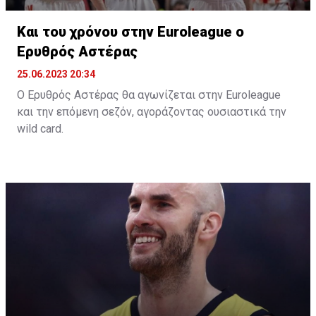
Και του χρόνου στην Euroleague ο
Ερυθρός Αστέρας
25.06.2023 20:34
Ο Ερυθρός Αστέρας θα αγωνίζεται στην Euroleague
και την επόμενη σεζόν, αγοράζοντας ουσιαστικά την
wild card.
Όπως αναφέρει το «telegraf.rs», η σερβική ομάδα
κατέβαλε το ποσό των 500.000 ευρώ και εξασφάλισε
την συμμετοχή της και την νέα σεζόν στην Euroleague.
Η παρουσία της Παρτιζάν, ως κατόχου της Αδριατικής
Λίγκας ήταν δεδομένη, με τον Ερυθρό Αστέρα,
σύμφωνα με το δημοσίευμα, να πληρώνει στη
διοργάνωση 500.000 ευρώ και να εξασφαλίζει την
συμμετοχή της και την επόμενη περίοδο.
Το μόνο που μένει είναι να ανακοινωθεί και επίσημα,
κάτι που θα γίνει το επόμενο χρονικό διάστημα, όπου
θα αποφασιστεί και η συμμετοχή της Βαλένθια ή της