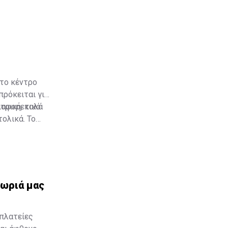
 το κέντρο
πρόκειται για
τρική, καλά
διαφορετικό
ολικά. Το
τελώντας μια
χωριά μας
 πλατείες