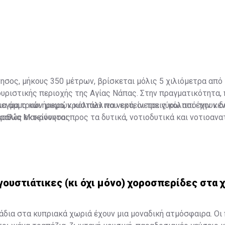
σος, μήκους 350 μέτρων, βρίσκεται μόλις 5 χιλιόμετρα από
υριστικής περιοχής της Αγίας Νάπας. Στην πραγματικότητα, 
εγμα τριών μικρών κόλπων που εκτείνεται γύρω από την κεν
α άμμο και ήρεμα, κρυστάλλινα νερά, οι τρεις κόλποι έχουν 
ραλία Μακρόνησος.
αθώς εκτείνονται προς τα δυτικά, νοτιοδυτικά και νοτιοανατ
α εντάσσεται στο προστατευόμενο Δίκτυο NATURA 2000, απο
κή περιοχή για τη διατήρηση της φυσικής κληρονομιάς.
γουστιάτικες (κι όχι μόνο) χοροσπερίδες στα 
άδια στα κυπριακά χωριά έχουν μια μοναδική ατμόσφαιρα. Οι