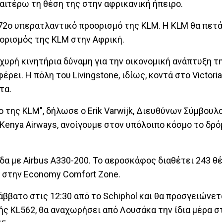
αιτέρω τη θέση της στην αφρικανική ήπειρο.
72ο υπερατλαντικό προορισμό της KLM. Η KLM θα πετά
οορισμός της KLM στην Αφρική.
σχυρή κινητήρια δύναμη για την οικονομική ανάπτυξη τ
ει. Η πόλη του Livingstone, ιδίως, κοντά στο Victoria 
τα.
ο της KLM", δήλωσε ο Erik Varwijk, Διευθύνων Σύμβουλ
ν Kenya Airways, ανοίγουμε στον υπόλοιπο κόσμο το δρό
α με Airbus A330-200. Το αεροσκάφος διαθέτει 243 θέ
35 στην Economy Comfort Zone.
ββατο στις 12:30 από το Schiphol και θα προσγειώνετ
ής KL562, θα αναχωρήσει από Λουσάκα την ίδια μέρα στ