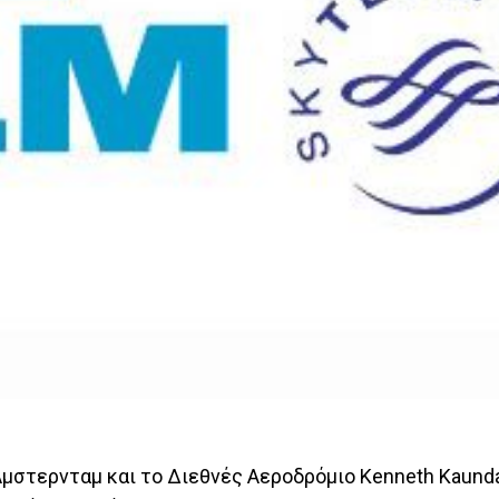
 Άμστερνταμ και το Διεθνές Αεροδρόμιο Kenneth Kaund