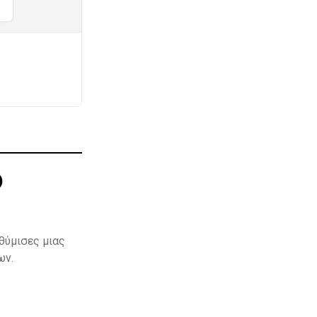
)
θύμισες μιας
ων.