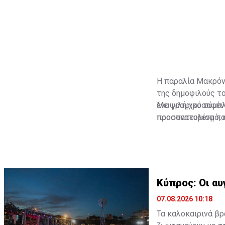
Η παραλία Μακρόνη
της δημοφιλούς το
ένα γραφικό σύμπλ
Με ψιλή χρυσαφένι
προστατευμένη πα
προσανατολισμό, κ
νοτιοδυτικό τμήμ
ιδιαίτερα σημαντι
Κύπρος: Οι αυ
07.08.2026 10:18
Τα καλοκαιρινά βρ