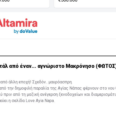
τάλ από έναν... αγνώριστο Μακρόνησο (ΦΩΤΟΣ
πό άλλη εποχή! Σχεδόν.. μαυρόασπρη.
πό την δημοφιλή παραλία της Αγίας Νάπας φέρνουν στο νου 
ύ πριν από τη μαζική ανέγερση ξενοδοχείων και διαμερισμάτ
ιεύει η σελίδα
Love Ayia Napa.