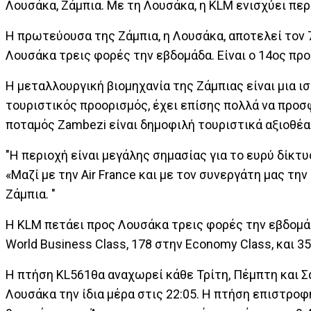
Λουσάκα, Ζάμπια. Με τη Λουσάκα, η KLM ενισχύει περ
Η πρωτεύουσα της Ζάμπια, η Λουσάκα, αποτελεί τον 
Λουσάκα τρεις φορές την εβδομάδα. Είναι ο 14ος πρ
Η μεταλλουργική βιομηχανία της Ζάμπιας είναι μια ι
τουριστικός προορισμός, έχει επίσης πολλά να προσφέρ
ποταμός Zambezi είναι δημοφιλή τουριστικά αξιοθέα
"Η περιοχή είναι μεγάλης σημασίας για το ευρύ δίκτυ
«Μαζί με την Air France και με τον συνεργάτη μας τη
Ζάμπια. "
Η KLM πετάει προς Λουσάκα τρεις φορές την εβδομάδ
World Business Class, 178 στην Economy Class, και 
Η πτήση KL561θα αναχωρεί κάθε Τρίτη, Πέμπτη και Σά
Λουσάκα την ίδια μέρα στις 22:05. Η πτήση επιστροφ