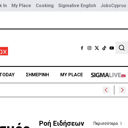
 In
My Place
Cooking
Sigmalive English
JobsCyprus
Sear
TODAY
ΣΗΜΕΡΙΝΗ
MY PLACE
Ροή Ειδήσεων
Περισσότερα