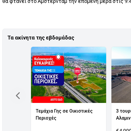
θα φτάνει στο Άμστερνταμ την επόμενη μέρα στις 9:4
Τα ακίνητα της εβδομάδας
Τεμάχια Γης σε Οικιστικές
3 τουρ
Περιοχές
Αλαμι
€4.00