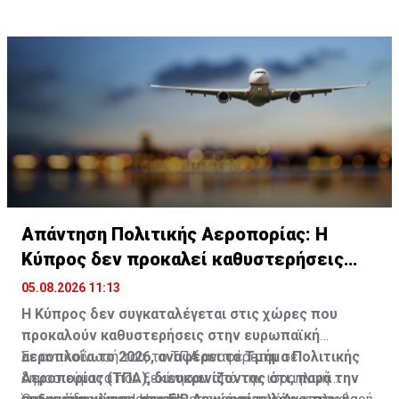
Βασίλειο και η Γερμανία», υπογράμμισε.
Απάντηση Πολιτικής Αεροπορίας: Η
Κύπρος δεν προκαλεί καθυστερήσεις
πτήσεων
05.08.2026 11:13
Η Κύπρος δεν συγκαταλέγεται στις χώρες που
προκαλούν καθυστερήσεις στην ευρωπαϊκή
αεροπλοΐα το 2026, αναφέρει το Τμήμα Πολιτικής
Σε ανακοίνωσή του, το ΤΠΑ αναφέρεται σε
Αεροπορίας (ΤΠΑ), διευκρινίζοντας ότι, παρά την
δημοσιεύματα που ξεκίνησαν από την ισραηλινή