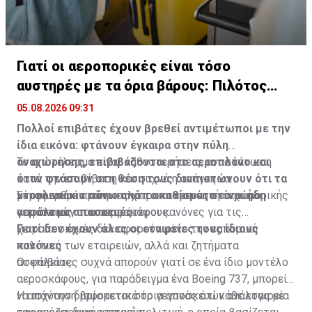
Γιατί οι αεροπορικές είναι τόσο
αυστηρές με τα όρια βάρους: Πιλότος
εξηγεί
05.08.2026 09:31
Πολλοί επιβάτες έχουν βρεθεί αντιμέτωποι με την
ίδια εικόνα: φτάνουν έγκαιρα στην πύλη
αναχώρησης, επιβιβάζονται στο αεροπλάνο και
Το αποτέλεσμα είναι καθυστερήσεις, αναστάτωση
όταν φτάσουν στη θέση τους διαπιστώνουν ότι τα
κατά την επιβίβαση και συχνά η ανάγκη να
ντουλαπάκια πάνω από τα καθίσματα είναι ήδη
μεταφερθούν κάποιες χειραποσκευές στο χώρο
Σύμφωνα με πρώην πιλότο και ερευνητή αεροπορικής
γεμάτα με αποσκευές.
αποσκευών του αεροσκάφους.
ασφάλειας, οι αυστηρότεροι κανόνες για τις
χειραποσκευές δεν αφορούν μόνο την εμπορική
Γιατί δεν έχουν όλες οι εταιρείες τους ίδιους
πολιτική των εταιρειών, αλλά και ζητήματα
κανόνες
ασφάλειας.
Οι επιβάτες συχνά απορούν γιατί σε ένα ίδιο μοντέλο
αεροσκάφους, για παράδειγμα ένα Boeing 737, μπορεί
να ισχύουν διαφορετικά όρια αποσκευών ανάλογα με
Η απάντηση βρίσκεται στο γεγονός ότι κάθε εταιρεία