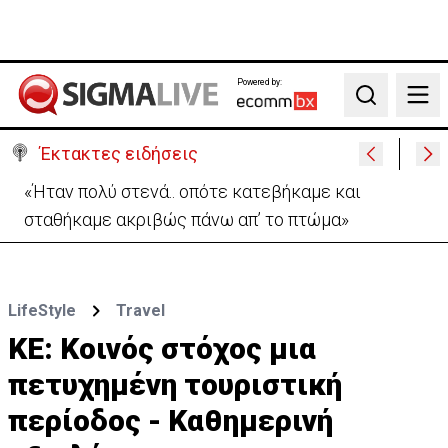
Powered by:
Search
Έκτακτες ειδήσεις
Η Σαουδική Αραβία, η Τουρκία και το Πακιστάν θα
υπογράψουν αμυντική συμφωνία
LifeStyle
Travel
ΚΕ: Κοινός στόχος μια
πετυχημένη τουριστική
περίοδος - Καθημερινή