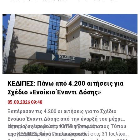
σχετική ανακοίνωσή του ο Οργανισμός.
προσπάθειας, συνεργασιών υψηλού επιπέδου και
συνεχούς παρουσίας εκεί όπου διαμορφώνονται οι
ταξιδιωτικές τάσεις».
ΚΕΔΙΠΕΣ: Πάνω από 4.200 αιτήσεις για
Σχέδιο «Ενοίκιο Έναντι Δόσης»
05.08.2026 09:48
Ξεπέρασαν τις 4.200 οι αιτήσεις για το Σχέδιο
Ενοίκιο Έναντι Δόσης από την έναρξή του μέχρι
σήμερα, ανέφερε στο ΚΥΠΕ η Εκπρόσωπος Τύπου
Η περίοδος υποβολής των αιτήσεων ήταν
της ΚΕΔΙΠΕΣ, Χαρά Παπακυριακού.
προγραμματισμένο να ολοκληρωθεί στις 31 Ιουλίου.