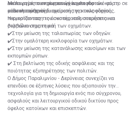
λειτουργίας των φωτεινών σηματοδοτών και τη
ανάλογα με τον πραγματικό κυκλοφοριακό φόρτο σε
Με τον τρόπο αυτό επιτυγχάνεται πιο
μείωση του χρόνου αναμονής για τους οδηγούς.
κάθε κατεύθυνση.
αποτελεσματική διαχείριση της κυκλοφορίας,
περιορίζοντας τις άσκοπες καθυστερήσεις και
Η εγκατάσταση του συστήματος αναμένεται να
βελτιώνοντας τη ροή των οχημάτων.
συμβάλει σημαντικά:
✔️Στην μείωση της ταλαιπωρίας των οδηγών.
✔️Στην ομαλότερη κυκλοφορία των οχημάτων.
✔️Στην μείωση της κατανάλωσης καυσίμων και των
εκπομπών ρύπων.
✔️ Στη βελτίωση της οδικής ασφάλειας και της
ποιότητας εξυπηρέτησης των πολιτών.
Ο Δήμος Παραλιμνίου - Δερύνειας συνεχίζει να
επενδύει σε έξυπνες λύσεις που αξιοποιούν την
τεχνολογία για τη δημιουργία ενός πιο σύγχρονου,
ασφαλούς και λειτουργικού οδικού δικτύου προς
όφελος κατοίκων και επισκεπτών.