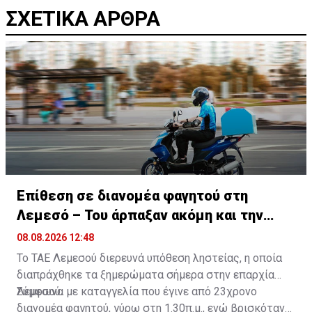
ΣΧΕΤΙΚΑ ΑΡΘΡΑ
Επίθεση σε διανομέα φαγητού στη
Λεμεσό – Του άρπαξαν ακόμη και την
παραγγελία
08.08.2026 12:48
Το ΤΑΕ Λεμεσού διερευνά υπόθεση ληστείας, η οποία
διαπράχθηκε τα ξημερώματα σήμερα στην επαρχία
Λεμεσού.
Σύμφωνα με καταγγελία που έγινε από 23χρονο
διανομέα φαγητού, γύρω στη 1.30π.μ., ενώ βρισκόταν