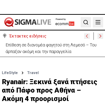
Powered by:
Search
Έκτακτες ειδήσεις
Ο στρατηγός του Τραμπ «αναζητά διέξοδο» από τον
πόλεμο με το Ιράν
LifeStyle
Travel
Ryanair: Ξεκινά ξανά πτήσεις
από Πάφο προς Αθήνα –
Ακόμη 4 προορισμοί