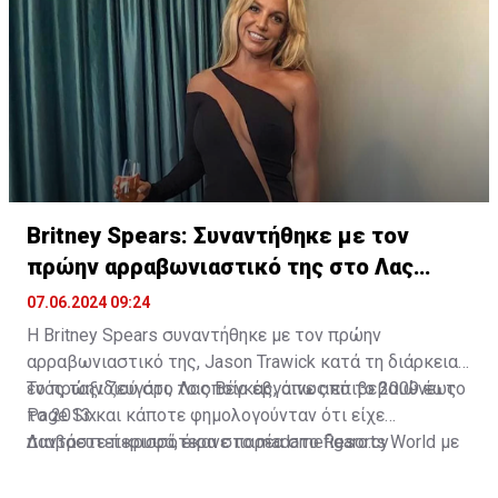
Britney Spears: Συναντήθηκε με τον
πρώην αρραβωνιαστικό της στο Λας
Βέγκας
07.06.2024 09:24
Η Britney Spears συναντήθηκε με τον πρώην
αρραβωνιαστικό της, Jason Trawick κατά τη διάρκεια
ενός ταξιδιού στο Λας Βέγκας, όπως επιβεβαιώνει το
Το πρώην ζευγάρι, το οποίο έβγαινε από το 2009 έως
Page Six.
το 2013 και κάποτε φημολογούνταν ότι είχε
παντρευτεί κρυφά, έκανε παρέα στο Resorts World με
Διαβάστε περισσότερα στο
madamefigaro.cy
τον μεγαλύτερο αδελφό της πριγκίπισσας της ποπ,
Bryan Spears.