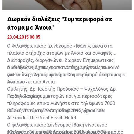
Δωρεάν διαλέξεις "Συμπεριφορά σε
άτομα με Άνοια"
23.04.2015 08:05
Ο Φιλανθρωπικός Σύνδεσμος «Ιθάκη», μέσα στα
πλαίσια στήριξης ατόμων με Άνοια και συναφείς
Διαταραχές, διοργανώνει δωρεάν Ενημερωτικές
Διαλέξεις, για τους φροντιστές, συγγενείς των
Οι διαλέξεις έχουν σκοπό να ενημερώσουν το κοινό
ασθενών με Άνοια, με θέμα «Συμπεριφορά σε άτομα με
για το πως συμπεριφερόμαστε σε κάποιο άτομο μας
Άνοια».
που πάσχει από Άνοια.
Ομιλητής: Δρ. Κωστής Προύσκας – Ψυχολόγος Δρ.
Για δηλώσεις συμμετοχών και για περισσότερες
Γεροντολογίας
πληροφορίες επικοινωνήστε στο τηλέφωνο 7000
8606 ή στον ιστότοπο info@ithakicyprus.com
Πάφος: Τετάρτη 29 Απριλίου 2015, ώρα 6:00
Αlexander The Great Beach Hotel
Ο φιλανθρωπικός Σύνδεσμος Ιθάκη είναι ένας
εθελοντικός μη κερδοσκοπικός οργανισμός ο οποίος
Λεμεσός: Πέμπτη 30 Απριλίου 2015, ώρα 6:00 μ.μ.