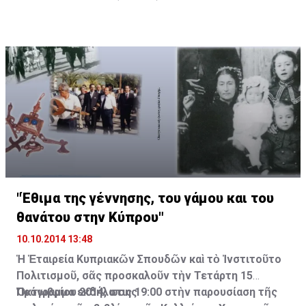
"Έθιμα της γέννησης, του γάμου και του
θανάτου στην Κύπρου"
10.10.2014 13:48
Ἡ Ἑταιρεία Κυπριακῶν Σπουδῶν καὶ τὸ Ἰνστιτοῦτο
Πολιτισμοῦ, σᾶς προσκαλοῦν τὴν Τετάρτη 15
Ὀκτωβρίου 2014, στις 19:00 στὴν παρουσίαση τῆς
Πρόγραμμα εκδήλωσης