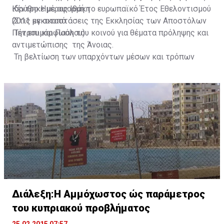
ιδρύθηκε με αφορμή το ευρωπαϊκό Έτος Εθελοντισμού
Kέντρο Ημέρας Ιθάκη
2011 με σκοπό:
(Στις εγκαταστάσεις της Εκκλησίας των Αποστόλων
Την επιμόρφωση του κοινού για θέματα πρόληψης και
Πέτρου και Παύλου)
αντιμετώπισης της Άνοιας.
Τη βελτίωση των υπαρχόντων μέσων και τρόπων
αντιμετώπισης και ανακούφισης των ασθενών.
Την ψυχοκοινωνική στήριξη του ασθενή και της
οικογένειας
Την κατοίκον νοσηλευτική φροντίδα και διασφάλιση
καλής ποιότητας ζωής στον ασθενή σε όλα τα στάδια
της ασθένειας.
Δημιουργία Κέντρων Ημέρας για νοητική ενδυνάμωση
και ψυχολογική στήριξη των φροντιστών.
Διάλεξη:Η Αμμόχωστος ώς παράμετρος
του κυπριακού προβλήματος
25.02.2015 07:57