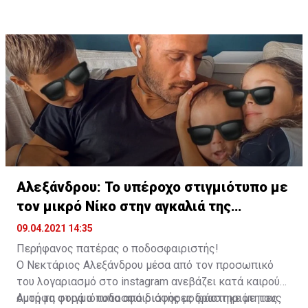
Αλεξάνδρου: Το υπέροχο στιγμιότυπο με
τον μικρό Νίκο στην αγκαλιά της
Αριάδνης
09.04.2021 14:35
Περήφανος πατέρας ο ποδοσφαιριστής!
Ο Νεκτάριος Αλεξάνδρου μέσα από τον προσωπικό
του λογαριασμό στο instagram ανεβάζει κατά καιρούς
όμορφα στιγμιότυπα από διάφορες δραστηριότητες
Αυτή τη φορά ο ποδοσφαιριστής μοιράστηκε με τους