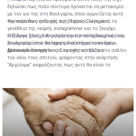
δηλώσει πως πολύ σύντομα πρόκειται να μετακομίσει
με τον γιο της στη Βουλγαρία, όπου αγωνίζεται αυτή
την περίοδο ο σύζυγός της, Πιέρος Σωτηρίου.
Φαίνεται πως η στιγμή αυτή έφτασε, λίγο μετά τα
γενέθλια της νεαρής instagrammer και το ζευγάρι
ταξίδεψε χθες, 1 Απριλίου για την πόλη Razgrad, στη
Ο Πιέρος Σωτηρίου μοιράστηκε στον προσωπικό του
Βουλγαρία, όπου θα τους φιλοξενήσει το επόμενο
λογαριασμό στο instagram ένα στιγμιότυπο όπου
χρονικό διάστημα.
βλέπουμε τον γιο τους, Σοφοκλή να παίζει στο σαλόνι
Δείτε στο ilovestyle.com το σχετικό βίντεο.
του νέου τους σπιτιού, γράφοντας στην ανάρτηση
“Αρχίσαμε” εκφράζοντας πως αυτό θα είναι το
ξεκίνημα της νέας τους ζωής εκεί.