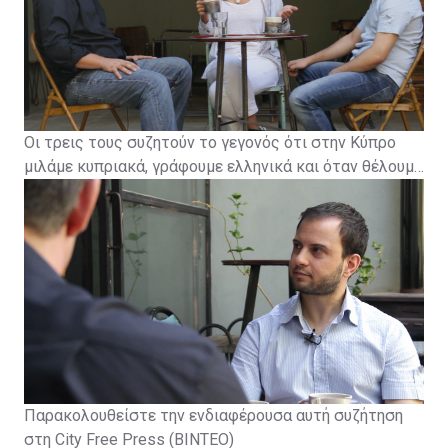
Το έργο ανεβαίνει σε μετάφραση και ελεύθερη
απόδοση στα ελληνικά της Ξένιας Μιχαήλ.
Οι τρεις τους συζητούν το γεγονός ότι στην Κύπρο
μιλάμε κυπριακά, γράφουμε ελληνικά και όταν θέλουμε
να δείξουμε πόσο μορφωμένοι και ευγενείς είμαστε
μιλάμε διαφορετικά.
Παρακολουθείστε την ενδιαφέρουσα αυτή συζήτηση
στη City Free Press (ΒΙΝΤΕΟ)