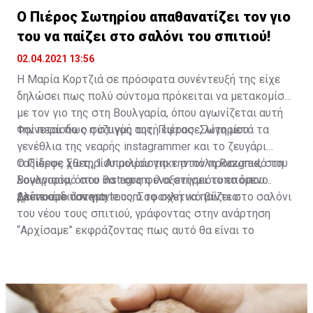
Ο Πιέρος Σωτηρίου απαθανατίζει τον γιο
του να παίζει στο σαλόνι του σπιτιού!
02.04.2021 13:56
Η Μαρία Κορτζιά σε πρόσφατα συνέντευξή της είχε
δηλώσει πως πολύ σύντομα πρόκειται να μετακομίσει
με τον γιο της στη Βουλγαρία, όπου αγωνίζεται αυτή
την περίοδο ο σύζυγός της, Πιέρος Σωτηρίου.
Φαίνεται πως η στιγμή αυτή έφτασε, λίγο μετά τα
γενέθλια της νεαρής instagrammer και το ζευγάρι
ταξίδεψε χθες, 1 Απριλίου για την πόλη Razgrad, στη
Ο Πιέρος Σωτηρίου μοιράστηκε στον προσωπικό του
Βουλγαρία, όπου θα τους φιλοξενήσει το επόμενο
λογαριασμό στο instagram ένα στιγμιότυπο όπου
χρονικό διάστημα.
βλέπουμε τον γιο τους, Σοφοκλή να παίζει στο σαλόνι
Δείτε στο ilovestyle.com το σχετικό βίντεο.
του νέου τους σπιτιού, γράφοντας στην ανάρτηση
“Αρχίσαμε” εκφράζοντας πως αυτό θα είναι το
ξεκίνημα της νέας τους ζωής εκεί.