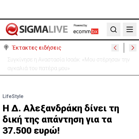
Powered by:
Search
Έκτακτες ειδήσεις
Μεγάλο πακέτο όπλων από Τουρκία προς Ουκρανία
-Κίνηση με μήνυμα προς Μόσχα;
LifeStyle
Η Δ. Αλεξανδράκη δίνει τη
δική της απάντηση για τα
37.500 ευρώ!