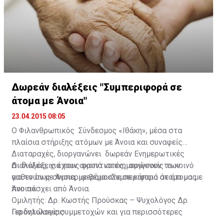
Δωρεάν διαλέξεις "Συμπεριφορά σε
άτομα με Άνοια"
23.04.2015 08:05
Ο Φιλανθρωπικός Σύνδεσμος «Ιθάκη», μέσα στα
πλαίσια στήριξης ατόμων με Άνοια και συναφείς
Διαταραχές, διοργανώνει δωρεάν Ενημερωτικές
Διαλέξεις, για τους φροντιστές, συγγενείς των
Οι διαλέξεις έχουν σκοπό να ενημερώσουν το κοινό
ασθενών με Άνοια, με θέμα «Συμπεριφορά σε άτομα με
για το πως συμπεριφερόμαστε σε κάποιο άτομο μας
Άνοια».
που πάσχει από Άνοια.
Ομιλητής: Δρ. Κωστής Προύσκας – Ψυχολόγος Δρ.
Για δηλώσεις συμμετοχών και για περισσότερες
Γεροντολογίας