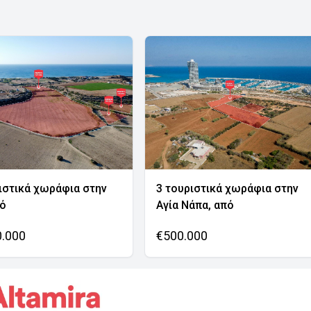
ιστικά χωράφια στην
3 τουριστικά χωράφια στην
νό
Αγία Νάπα, από
0.000
€500.000