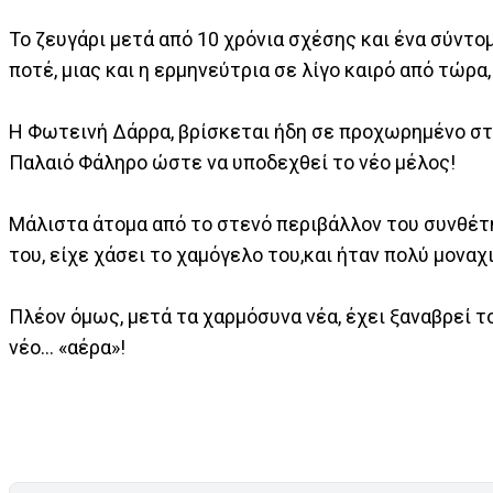
Το ζευγάρι μετά από 10 χρόνια σχέσης και ένα σύντομ
ποτέ, μιας και η ερμηνεύτρια σε λίγο καιρό από τώρα
Η Φωτεινή Δάρρα, βρίσκεται ήδη σε προχωρημένο στά
Παλαιό Φάληρο ώστε να υποδεχθεί το νέο μέλος!
Μάλιστα άτομα από το στενό περιβάλλον του συνθέτ
του, είχε χάσει το χαμόγελο του,και ήταν πολύ μοναχ
Πλέον όμως, μετά τα χαρμόσυνα νέα, έχει ξαναβρεί τ
νέο… «αέρα»!