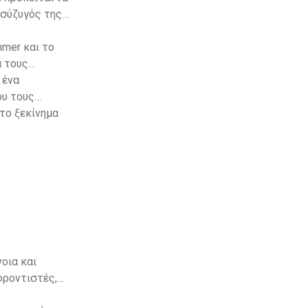
 σύζυγός της,
mmer και το
α τους
 ένα
ου τους
το ξεκίνημα
οια και
φροντιστές,