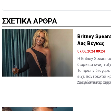
ΣΧΕΤΙΚΑ ΑΡΘΡΑ
Britney Spear
Λας Βέγκας
07.06.2024 09:24
Η Britney Spears 
διάρκεια ενός ταξ
Το πρώην ζευγάρι,
είχε παντρευτεί κ
πριγκίπισσας της 
Διαβάστε περισσ