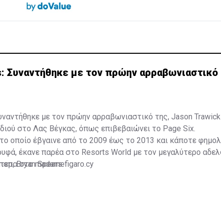
s: Συναντήθηκε με τον πρώην αρραβωνιαστικό 
συναντήθηκε με τον πρώην αρραβωνιαστικό της, Jason Trawick
ιδιού στο Λας Βέγκας, όπως επιβεβαιώνει το Page Six.
 το οποίο έβγαινε από το 2009 έως το 2013 και κάποτε φημο
ρυφά, έκανε παρέα στο Resorts World με τον μεγαλύτερο αδε
ποπ, Bryan Spears.
ότερα στο
madamefigaro.cy