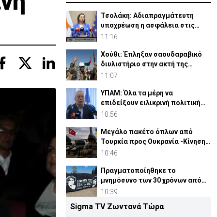
ινή
Τσολάκη: Αδιαπραγμάτευτη
υποχρέωση η ασφάλεια στις
μεταφορές
11:16
Χούθι: Έπληξαν σαουδαραβικό
διυλιστήριο στην ακτή της
Ερυθράς Θάλασσας
11:07
ΥΠΑΜ: Όλα τα μέρη να
επιδείξουν ειλικρινή πολιτική
βούληση στο Κυπριακό
10:56
Μεγάλο πακέτο όπλων από
Τουρκία προς Ουκρανία -Κίνηση
με μήνυμα προς Μόσχα;
10:46
Πραγματοποίηθηκε το
μνημόσυνο των 30 χρόνων από
τις θυσίες Ισαάκ-Σολωμού (pic)
10:39
Sigma TV Ζωντανά Τώρα
Χάλκινος Προμηθέας 15 μέτρων