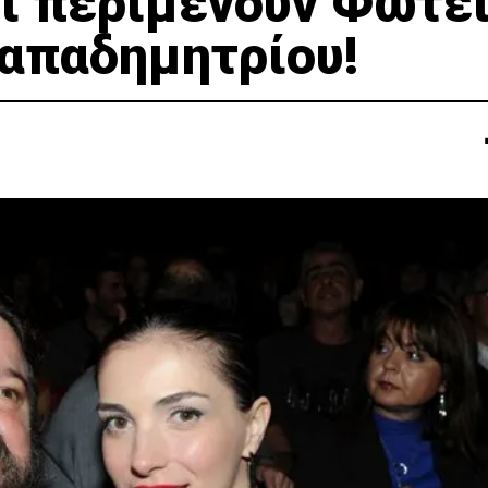
δί περιμένουν Φωτε
απαδημητρίου!