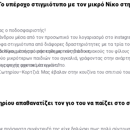
ο υπέροχο στιγμιότυπο με τον μικρό Νίκο στη
ς ο ποδοσφαιριστής!
άνδρου μέσα από τον προσωπικό του λογαριασμό στο instagr
φα στιγμιότυπα από διάφορες δραστηριότητες με τα τρία του
αι Νίκο, μέσα από την καθημερινότητά τους.
δοσφαιριστής μοιράστηκε με τους διαδικτυακούς του φίλους
ύο μικρότερων παιδιών του αγκαλιά, γράφοντας στην ανάρτη
ης ψυχής μου σε μία εικόνα”.
le.com το σχετικό στιγμιότυπο.
Σωτηρίου–Κορτζιά: Μας έβαλαν στην κουζίνα του σπιτιού το
ρίου απαθανατίζει τον γιο του να παίζει στο 
σε πρόσφατα συνέντευξή της είχε δηλώσει πως πολύ σύντομα