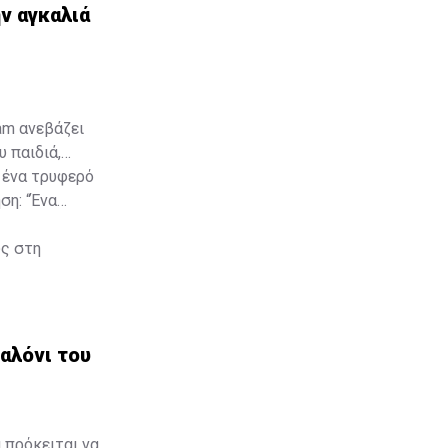
ν αγκαλιά
am ανεβάζει
 παιδιά,
 ένα τρυφερό
ση: “Ένα
υς στη
σαλόνι του
 πρόκειται να