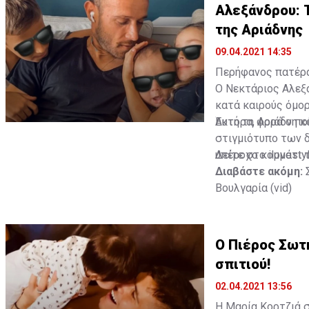
Αλεξάνδρου: Τ
της Αριάδνης
09.04.2021 14:35
Περήφανος πατέρα
Ο Νεκτάριος Αλεξ
κατά καιρούς όμορ
Έκτορα, Αριάδνη κ
Αυτή τη φορά ο πο
στιγμιότυπο των δ
υπέροχο κομμάτι τ
Δείτε στο ilovesty
Διαβάστε ακόμη:
Βουλγαρία (vid)
Ο Πιέρος Σωτη
σπιτιού!
02.04.2021 13:56
Η Μαρία Κορτζιά 