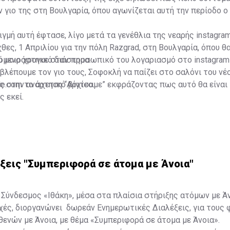
ν γιο της στη Βουλγαρία, όπου αγωνίζεται αυτή την περίοδο ο
ιγμή αυτή έφτασε, λίγο μετά τα γενέθλια της νεαρής instagra
θες, 1 Απριλίου για την πόλη Razgrad, στη Βουλγαρία, όπου θ
όμενο χρονικό διάστημα.
υ μοιράστηκε στον προσωπικό του λογαριασμό στο instagram
βλέπουμε τον γιο τους, Σοφοκλή να παίζει στο σαλόνι του νέ
ς στην ανάρτηση “Αρχίσαμε” εκφράζοντας πως αυτό θα είναι 
le.com το σχετικό βίντεο.
ς εκεί.
ξεις "Συμπεριφορά σε άτομα με Άνοια"
ύνδεσμος «Ιθάκη», μέσα στα πλαίσια στήριξης ατόμων με Άν
ές, διοργανώνει δωρεάν Ενημερωτικές Διαλέξεις, για τους 
ενών με Άνοια, με θέμα «Συμπεριφορά σε άτομα με Άνοια».