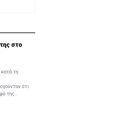
της στο
 κατά τη
λογούνταν ότι
λφό της