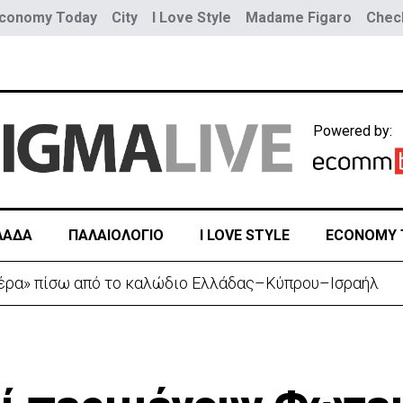
conomy Today
City
I Love Style
Madame Figaro
Check
Powered by:
ΛΑΔΑ
ΠΑΛΑΙΟΛΟΓΙΟ
I LOVE STYLE
ECONOMY 
ουνοπλαγιά στο Ρίο ντε Τζανέιρο - 4 νεκροί (BINTEO)