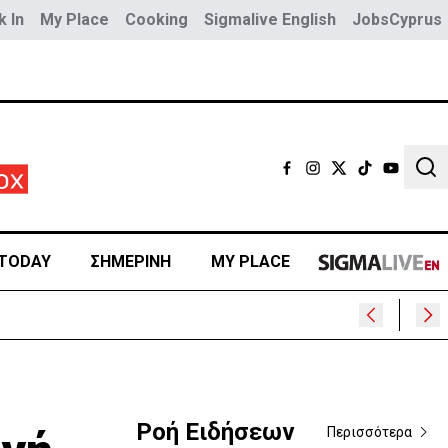
 In
My Place
Cooking
Sigmalive English
JobsCyprus
Sear
TODAY
ΣΗΜΕΡΙΝΗ
MY PLACE
Ροή Ειδήσεων
Περισσότερα