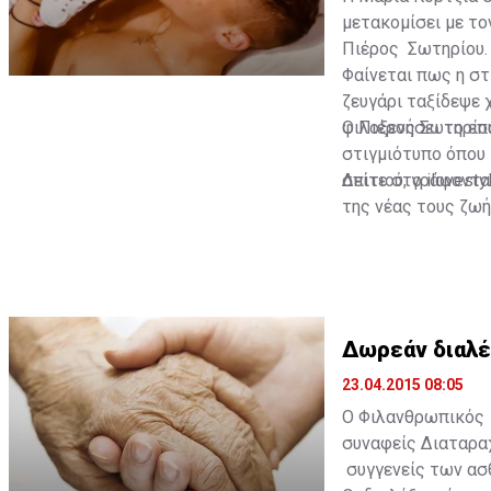
μετακομίσει με το
Πιέρος Σωτηρίου.
Φαίνεται πως η στ
ζευγάρι ταξίδεψε χ
φιλοξενήσει το επ
Ο Πιέρος Σωτηρίο
στιγμιότυπο όπου 
σπιτιού, γράφοντα
Δείτε στο ilovesty
της νέας τους ζωή
Δωρεάν διαλέ
23.04.2015 08:05
Ο Φιλανθρωπικός Σ
συναφείς Διαταραχ
συγγενείς των ασθ