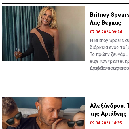
Britney Spear
Λας Βέγκας
07.06.2024 09:24
Η Britney Spears 
διάρκεια ενός ταξ
Το πρώην ζευγάρι,
είχε παντρευτεί κ
πριγκίπισσας της 
Διαβάστε περισσ
Αλεξάνδρου: Τ
της Αριάδνης
09.04.2021 14:35