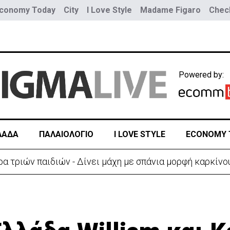
conomy Today
City
I Love Style
Madame Figaro
Check
Powered by:
ΛΑΔΑ
ΠΑΛΑΙΟΛΟΓΙΟ
I LOVE STYLE
ECONOMY 
ύο τραμ - Τουλάχιστον 25 τραυματίες, οι 7 σοβαρά