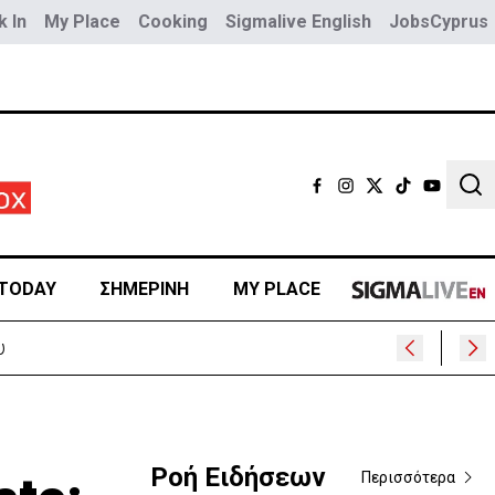
 In
My Place
Cooking
Sigmalive English
JobsCyprus
Sear
TODAY
ΣΗΜΕΡΙΝΗ
MY PLACE
Ροή Ειδήσεων
Περισσότερα