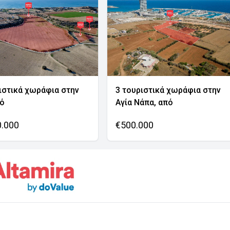
ιστικά χωράφια στην
3 τουριστικά χωράφια στην
νό
Αγία Νάπα, από
0.000
€500.000