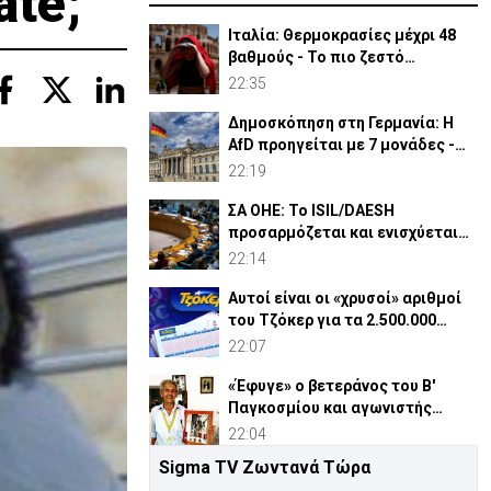
ate;
Ιταλία: Θερμοκρασίες μέχρι 48
βαθμούς - Το πιο ζεστό
καλοκαίρι των 100 χρόνων
22:35
Δημοσκόπηση στη Γερμανία: Η
AfD προηγείται με 7 μονάδες -
Διεύρυνε τη διαφορά
22:19
ΣΑ ΟΗΕ: Το ISIL/DAESH
προσαρμόζεται και ενισχύεται
στην Αφρική - Πώς απειλεί
22:14
Αυτοί είναι οι «χρυσοί» αριθμοί
του Τζόκερ για τα 2.500.000
ευρώ
22:07
«Έφυγε» ο βετεράνος του Β'
Παγκοσμίου και αγωνιστής
ΕΟΚΑ, Παύλος Μ. Κασάπης
22:04
Sigma TV Ζωντανά Τώρα
«Όχι» 9 χωρών σε ισχυρισμό