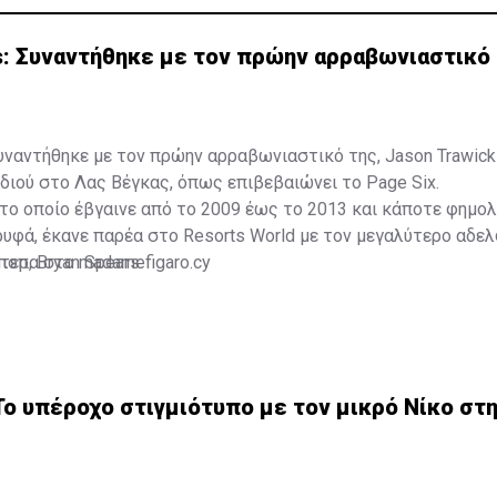
s: Συναντήθηκε με τον πρώην αρραβωνιαστικό 
συναντήθηκε με τον πρώην αρραβωνιαστικό της, Jason Trawick
ιδιού στο Λας Βέγκας, όπως επιβεβαιώνει το Page Six.
 το οποίο έβγαινε από το 2009 έως το 2013 και κάποτε φημο
ρυφά, έκανε παρέα στο Resorts World με τον μεγαλύτερο αδε
ποπ, Bryan Spears.
ότερα στο
madamefigaro.cy
ο υπέροχο στιγμιότυπο με τον μικρό Νίκο στη