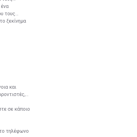
 ένα
ου τους
το ξεκίνημα
οια και
φροντιστές,
στε σε κάποιο
στο τηλέφωνο