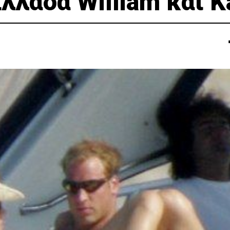
λλάδα William και K