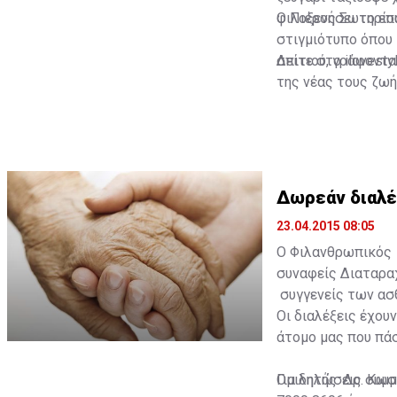
φιλοξενήσει το επ
Ο Πιέρος Σωτηρίο
στιγμιότυπο όπου 
σπιτιού, γράφοντα
Δείτε στο ilovesty
της νέας τους ζωή
Δωρεάν διαλέ
23.04.2015 08:05
Ο Φιλανθρωπικός Σ
συναφείς Διαταραχ
συγγενείς των ασθ
Οι διαλέξεις έχου
άτομο μας που πάσ
Για δηλώσεις συμ
Ομιλητής: Δρ. Κω