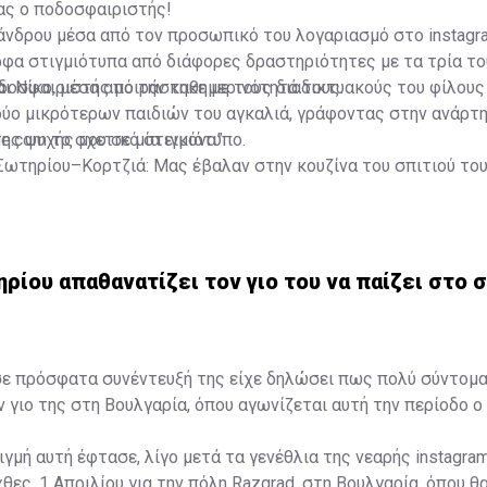
ς ο ποδοσφαιριστής!
άνδρου μέσα από τον προσωπικό του λογαριασμό στο instagr
φα στιγμιότυπα από διάφορες δραστηριότητες με τα τρία του
αι Νίκο, μέσα από την καθημερινότητά τους.
δοσφαιριστής μοιράστηκε με τους διαδικτυακούς του φίλους
ύο μικρότερων παιδιών του αγκαλιά, γράφοντας στην ανάρτη
ης ψυχής μου σε μία εικόνα”.
le.com το σχετικό στιγμιότυπο.
Σωτηρίου–Κορτζιά: Μας έβαλαν στην κουζίνα του σπιτιού το
ρίου απαθανατίζει τον γιο του να παίζει στο 
σε πρόσφατα συνέντευξή της είχε δηλώσει πως πολύ σύντομα
ν γιο της στη Βουλγαρία, όπου αγωνίζεται αυτή την περίοδο ο
ιγμή αυτή έφτασε, λίγο μετά τα γενέθλια της νεαρής instagra
θες, 1 Απριλίου για την πόλη Razgrad, στη Βουλγαρία, όπου θ