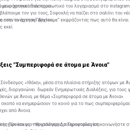
όμενο χρονικό διάστημα.
υ μοιράστηκε στον προσωπικό του λογαριασμό στο instagram
βλέπουμε τον γιο τους, Σοφοκλή να παίζει στο σαλόνι του νέ
ς στην ανάρτηση “Αρχίσαμε” εκφράζοντας πως αυτό θα είναι 
le.com το σχετικό βίντεο.
ς εκεί.
ξεις "Συμπεριφορά σε άτομα με Άνοια"
ύνδεσμος «Ιθάκη», μέσα στα πλαίσια στήριξης ατόμων με Άν
ές, διοργανώνει δωρεάν Ενημερωτικές Διαλέξεις, για τους 
ενών με Άνοια, με θέμα «Συμπεριφορά σε άτομα με Άνοια».
ν σκοπό να ενημερώσουν το κοινό για το πως συμπεριφερόμα
χει από Άνοια.
μετοχών και για περισσότερες πληροφορίες επικοινωνήστε 
στής Προύσκας – Ψυχολόγος Δρ. Γεροντολογίας