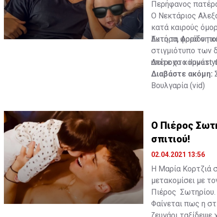
Περήφανος πατέρα
Ο Νεκτάριος Αλεξ
κατά καιρούς όμορ
Έκτορα, Αριάδνη κ
Αυτή τη φορά ο πο
στιγμιότυπο των δ
υπέροχο κομμάτι τ
Δείτε στο ilovesty
Διαβάστε ακόμη:
Βουλγαρία (vid)
Ο Πιέρος Σωτη
σπιτιού!
02.04.2021 13:56
Η Μαρία Κορτζιά 
μετακομίσει με το
Πιέρος Σωτηρίου.
Φαίνεται πως η στ
ζευγάρι ταξίδεψε χ