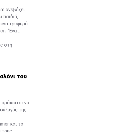
am ανεβάζει
 παιδιά,
 ένα τρυφερό
ση: “Ένα
υς στη
σαλόνι του
 πρόκειται να
 σύζυγός της,
mmer και το
α τους