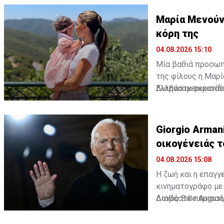
Μαρία Μενούνο
κόρη της
04.08.2026 15:10
Μία βαθιά προσωπι
της φίλους η Μαρί
Ελληνοαμερικανίδ
Διαβάστε περισσό
της τη μικρή της 
σημασία για την ίδι
Giorgio Arman
οικογένειάς τ
04.08.2026 15:08
Η ζωή και η επαγγ
κινηματογράφο με τ
Δανός Bille Augus
Διαβάστε περισσό