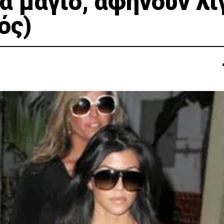
 μαγιό, αφήνουν λί
ός)