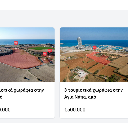
ιστικά χωράφια στην
3 τουριστικά χωράφια στην
νό
Αγία Νάπα, από
0.000
€500.000