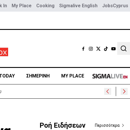
 In
My Place
Cooking
Sigmalive English
JobsCyprus
Sear
TODAY
ΣΗΜΕΡΙΝΗ
MY PLACE
Ροή Ειδήσεων
Περισσότερα