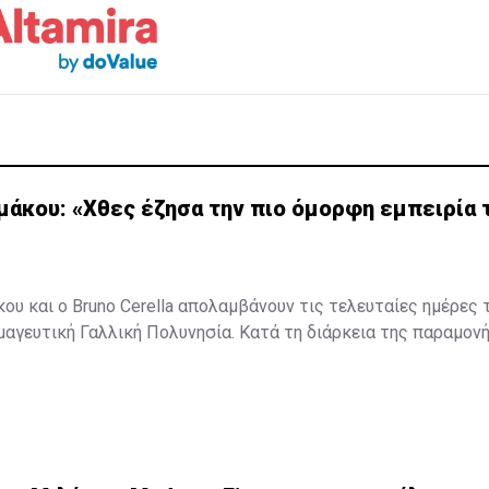
μάκου: «Χθες έζησα την πιο όμορφη εμπειρία 
ου και ο Bruno Cerella απολαμβάνουν τις τελευταίες ημέρες τ
μαγευτική Γαλλική Πολυνησία. Κατά τη διάρκεια της παραμον
, έζησαν μοναδικές στιγμές, με κορυφαία εμπειρία την κολύ
εντυπωσιακές πτεροφάλαινες.
ότερα στο
madamefigaro.cy