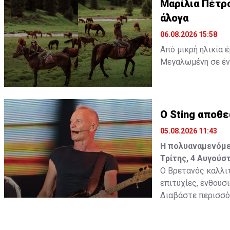
Διαβάστε επίσης:
Μαρίλια Πέτρο
άλογα
άλογα
06.08.2026 15:58
Από μικρή ηλικία 
Μεγαλωμένη σε ένα
απλώς μια παιδική
ένα παιδικό όνειρ
γεννηθεί μια σχέσ
Ο Sting αποθ
Διαβάστε περισσ
05.08.2026 11:43
Η πολυαναμενόμεν
Τρίτης, 4 Αυγούσ
Ο Βρετανός καλλιτ
επιτυχίες, ενθουσ
Διαβάστε περισσότ