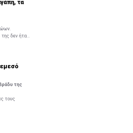
γάπη, τα
γάπη, τα
ζώων.
 της δεν ήταν
Μια ταινία,
ια να
Λεμεσό
βράδυ της
ες τους