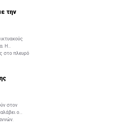
με την
δικτυακούς
α. Η
ας στο πλευρό
εχωριστή
της
ούν στον
ναλάβει ο
αννών.