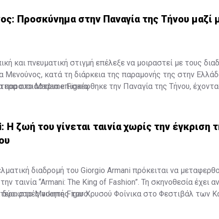
ς: Προσκύνημα στην Παναγία της Τήνου μαζί 
κή και πνευματική στιγμή επέλεξε να μοιραστεί με τους δια
α Μενούνος, κατά τη διάρκεια της παραμονής της στην Ελλάδ
α παρουσιάστρια επισκέφθηκε την Παναγία της Τήνου, έχοντ
τερα στο Madame Figaro
κόρη, Αθηνά, σε ένα προσκύνημα που, όπως αποκάλυψε, είχε ξ
α.
i: Η ζωή του γίνεται ταινία χωρίς την έγκριση 
ου
ελματική διαδρομή του Giorgio Armani πρόκειται να μεταφερθ
ην ταινία “Armani: The King of Fashion”. Τη σκηνοθεσία έχει α
t, δύο φορές νικητής του Χρυσού Φοίνικα στο Φεστιβάλ των Κ
τερα στο Madame Figaro