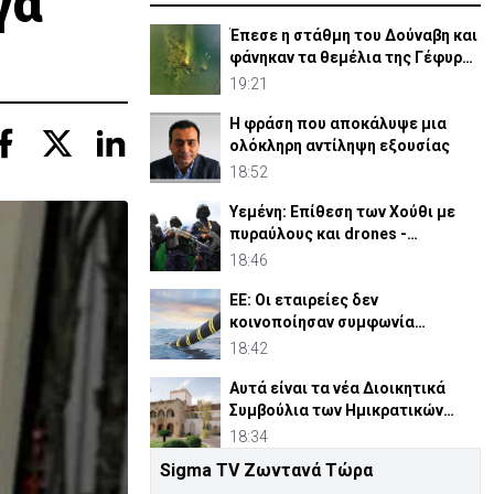
γα
Έπεσε η στάθμη του Δούναβη και
φάνηκαν τα θεμέλια της Γέφυρας
του Κωνσταντίνου
19:21
Η φράση που αποκάλυψε μια
ολόκληρη αντίληψη εξουσίας
18:52
Υεμένη: Επίθεση των Χούθι με
πυραύλους και drones -
Τουλάχιστον 38 νεκροί
18:46
ΕΕ: Οι εταιρείες δεν
κοινοποίησαν συμφωνία
Meridiam για έλεγχο
18:42
συγκεντρώσεων
Αυτά είναι τα νέα Διοικητικά
Συμβούλια των Ημικρατικών
Οργανισμών
18:34
Sigma TV Ζωντανά Τώρα
ΗΠΑ: Επιτροπή της Γερουσίας