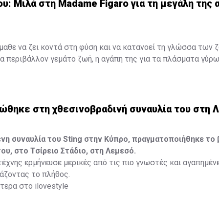
Μαρίλια Πέτρου: Μιλά στη Madame Figaro για τη μεγάλη της α
υ: Μιλά στη Madame Figaro για τη μεγάλη της α
έμαθε να ζει κοντά στη φύση και να κατανοεί τη γλώσσα των 
 περιβάλλον γεμάτο ζωή, η αγάπη της για τα πλάσματα γύρω
 ανάμνηση, αλλά ένας δεσμός που εξελίχθηκε σε τρόπο ζωής. 
ο και μια βαθιά εσωτερική ανάγκη για ελευθερία ήταν αρκετά γ
η που θα τη σημάδευε για πάντα.
εώθηκε στη χθεσινοβραδινή συναυλία του στη 
ότερα στο
madamefigaro.cy
η συναυλία του Sting στην Κύπρο, πραγματοποιήθηκε το 
του, στο Τσίρειο Στάδιο, στη Λεμεσό.
έχνης ερμήνευσε μερικές από τις πιο γνωστές και αγαπημέν
ιάζοντας το πλήθος.
ερα στο ilovestyle