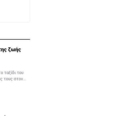
της ζωής
ο ταξίδι του
ής τους στον
μβηση στον