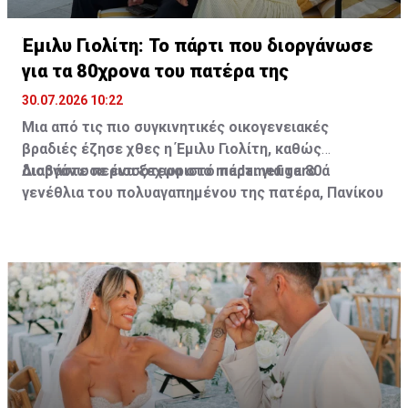
Έμιλυ Γιολίτη: Το πάρτι που διοργάνωσε
για τα 80χρονα του πατέρα της
30.07.2026 10:22
Μια από τις πιο συγκινητικές οικογενειακές
βραδιές έζησε χθες η Έμιλυ Γιολίτη, καθώς
διοργάνωσε ένα ξεχωριστό πάρτι για τα 80ά
Διαβάστε περισσότερα στο madamefigaro
γενέθλια του πολυαγαπημένου της πατέρα, Πανίκου
Γιολίτη, στην κατοικία της ίδιας και του Χρύσανθου
Τσουρούλλη, στη Λεμεσό.