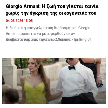
Giorgio Armani: Η ζωή του γίνεται ταινία
χωρίς την έγκριση της οικογένειάς του
04.08.2026 15:08
Η ζωή και η επαγγελματική διαδρομή του Giorgio
Armani πρόκειται να μεταφερθούν στον
κινηματογράφο με την ταινία “Armani: The King of
Διαβάστε περισσότερα στο Madame Figaro
Fashion”. Τη σκηνοθεσία έχει αναλάβει ο Δανός Bille
August, δύο φορές νικητής του Χρυσού Φοίνικα στο
Φεστιβάλ των Καννών.