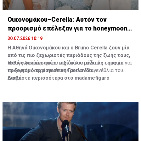
Οικονομάκου–Cerella: Αυτόν τον
προορισμό επέλεξαν για το honeymoon
τους
30.07.2026 10:19
Η Αθηνά Οικονομάκου και ο Bruno
Cerella
ζουν μία
από τις πιο ξεχωριστές περιόδους της ζωής τους,
καθώς ξεκίνησαν το ταξίδι του μέλιτός τους με
Η συγκεκριμένη ημέρα είχε μάλιστα διπλή σημασία για
προορισμό τη μαγευτική Γροιλανδία.
το ζευγάρι, αφού συνέπεσε με τα 40ά γενέθλια του
Bruno.
Διαβάστε περισσότερα στο madamefigaro