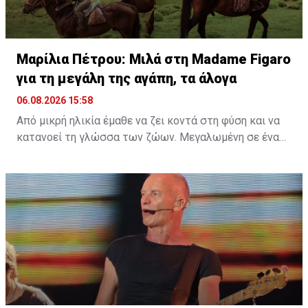
Figaro για τη μεγάλη της αγάπη, τα άλογα
Μαρίλια Πέτρου: Μιλά στη Madame Figaro
για τη μεγάλη της αγάπη, τα άλογα
06.08.2026 15:58
Από μικρή ηλικία έμαθε να ζει κοντά στη φύση και να
κατανοεί τη γλώσσα των ζώων. Μεγαλωμένη σε ένα
περιβάλλον γεμάτο ζωή, η αγάπη της για τα πλάσματα
γύρω της δεν ήταν απλώς μια παιδική ανάμνηση, αλλά
ένας δεσμός που εξελίχθηκε σε τρόπο ζωής. Μια
ταινία, ένα παιδικό όνειρο και μια βαθιά εσωτερική
ανάγκη για ελευθερία ήταν αρκετά για να γεννηθεί μια
σχέση που θα τη σημάδευε για πάντα.
Διαβάστε περισσότερα στο
madamefigaro.cy