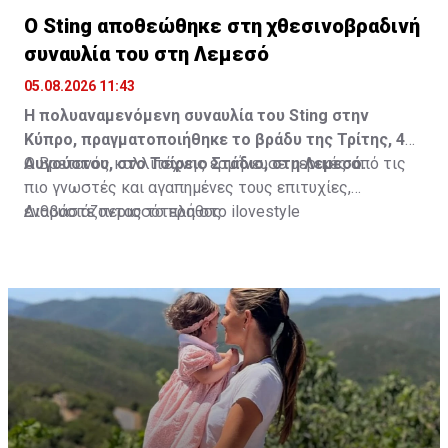
Ο Sting αποθεώθηκε στη χθεσινοβραδινή
συναυλία του στη Λεμεσό
05.08.2026 11:43
Η πολυαναμενόμενη συναυλία του Sting στην
Κύπρο, πραγματοποιήθηκε το βράδυ της Τρίτης, 4
Αυγούστου, στο Τσίρειο Στάδιο, στη Λεμεσό.
Ο Βρετανός καλλιτέχνης ερμήνευσε μερικές από τις
πιο γνωστές και αγαπημένες τους επιτυχίες,
ενθουσιάζοντας το πλήθος.
Διαβάστε περισσότερα στο ilovestyle