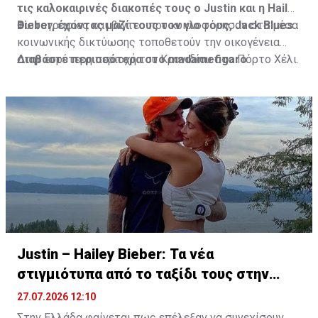
τις καλοκαιρινές διακοπές τους ο Justin και η Hailey
Bieber, έχοντας μαζί τους τον γιο τους, Jack Blues.
Φωτογραφίες και βίντεο που κυκλοφόρησαν στα μέσα
κοινωνικής δικτύωσης τοποθετούν την οικογένεια
στην ευρύτερη περιοχή του Κρανιδίου στο Πόρτο Χέλι.
Διαβάστε περισσότερα στο madamefigaro
Justin – Hailey Bieber: Τα νέα
στιγμιότυπα από το ταξίδι τους στην
Ελλάδα
27.07.2026 12:10
Στην Ελλάδα φαίνεται πως επέλεξαν να συνεχίσουν