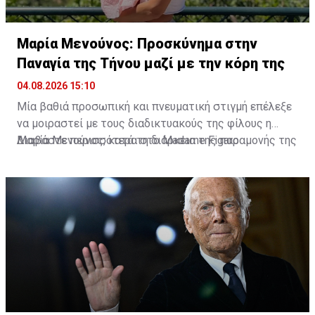
Μαρία Μενούνος: Προσκύνημα στην
Παναγία της Τήνου μαζί με την κόρη της
04.08.2026 15:10
Μία βαθιά προσωπική και πνευματική στιγμή επέλεξε
να μοιραστεί με τους διαδικτυακούς της φίλους η
Μαρία Μενούνος, κατά τη διάρκεια της παραμονής της
Διαβάστε περισσότερα στο Madame Figaro
στην Ελλάδα. Η Ελληνοαμερικανίδα παρουσιάστρια
επισκέφθηκε την Παναγία της Τήνου, έχοντας στο
πλευρό της τη μικρή της κόρη, Αθηνά, σε ένα
προσκύνημα που, όπως αποκάλυψε, είχε ξεχωριστή
σημασία για την ίδια.