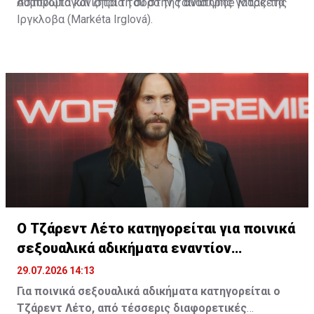
συμπρωταγωνίστριά του στην ταινία Once Μαρκέτα
Αστυνομία και ζητά τη σορό της ανάπηρης γάτας της
Ιργκλοβα (Markéta Irglová).
Ο Τζάρεντ Λέτο κατηγορείται για ποινικά
σεξουαλικά αδικήματα εναντίον
ανήλικων
29.07.2026 14:13
Για ποινικά σεξουαλικά αδικήματα κατηγορείται ο
Τζάρεντ Λέτο, από τέσσερις διαφορετικές