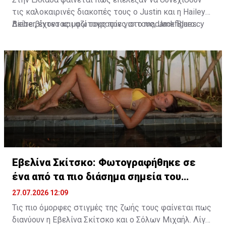
τις καλοκαιρινές διακοπές τους ο Justin και η Hailey
Bieber, έχοντας μαζί τους τον γιο τους, Jack Blues.
Δείτε βίντεο και φωτογραφίες στο madamefigaro.cy
Φωτογραφίες και βίντεο που κυκλοφόρησαν στα μέσα
κοινωνικής δικτύωσης τοποθετούν την οικογένεια
στην ευρύτερη περιοχή του Κρανιδίου στο Πόρτο Χέλι.
Εβελίνα Σκίτσκο: Φωτογραφήθηκε σε
ένα από τα πιο διάσημα σημεία του
πλανήτη
27.07.2026 12:09
Τις πιο όμορφες στιγμές της ζωής τους φαίνεται πως
διανύουν η Εβελίνα Σκίτσκο και ο Σόλων Μιχαήλ. Λίγες