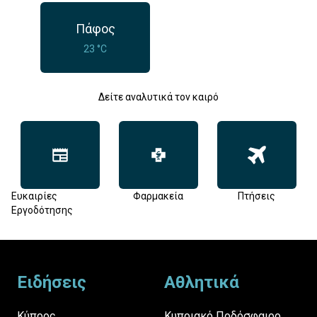
Πάφος
23 °C
Δείτε αναλυτικά τον καιρό
Ευκαιρίες
Φαρμακεία
Πτήσεις
Εργοδότησης
Footer
Ειδήσεις
Αθλητικά
Κύπρος
Κυπριακό Ποδόσφαιρο