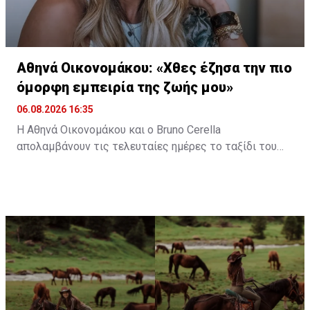
Αθηνά Οικονομάκου: «Χθες έζησα την πιο
όμορφη εμπειρία της ζωής μου»
06.08.2026 16:35
Η Αθηνά Οικονομάκου και ο Bruno Cerella
απολαμβάνουν τις τελευταίες ημέρες το ταξίδι του
μέλιτος τους στη μαγευτική Γαλλική Πολυνησία. Κατά
τη διάρκεια της παραμονής τους στον εξωτικό
προορισμό, έζησαν μοναδικές στιγμές, με κορυφαία
εμπειρία την κολύμβηση στον ωκεανό δίπλα σε
εντυπωσιακές πτεροφάλαινες.
Διαβάστε περισσότερα στο
madamefigaro.cy
Διαβάστε επίσης:
Μαρίλια Πέτρου: Μιλά στη Madame