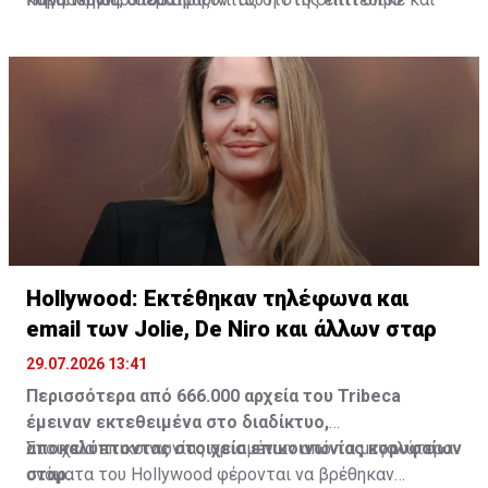
ηχογραφούσε.
την τραυμάτισε ψυχολογικά όταν ήταν 17 ετών,
γεγονός που οδήγησε και άλλες γυναίκες να
προχωρήσουν σε παρόμοιες καταγγελίες.
Hollywood: Εκτέθηκαν τηλέφωνα και
email των Jolie, De Niro και άλλων σταρ
29.07.2026 13:41
Περισσότερα από 666.000 αρχεία του Tribeca
έμειναν εκτεθειμένα στο διαδίκτυο,
αποκαλύπτοντας στοιχεία επικοινωνίας κορυφαίων
Στοιχεία επικοινωνίας ορισμένων από τα μεγαλύτερα
σταρ.
ονόματα του Hollywood φέρονται να βρέθηκαν