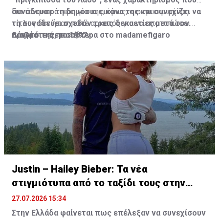
συνόδευσε τη δημόσια εικόνα της και συνεχίζει να
Για τον μικρότερο γιο της, όμως, ο συγκεκριμένος
τη συνοδεύει σχεδόν τρεις δεκαετίες μετά τον
τίτλος δεν ήταν ποτέ αρκετός για να αποτυπώσει
θάνατό της, το 1997.
πραγματικά ποια ήταν.
Διαβάστε περισσότερα στο madamefigaro
Justin – Hailey Bieber: Τα νέα
στιγμιότυπα από το ταξίδι τους στην
Ελλάδα
27.07.2026 15:34
Στην Ελλάδα φαίνεται πως επέλεξαν να συνεχίσουν