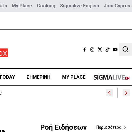
 In
My Place
Cooking
Sigmalive English
JobsCyprus
Sear
TODAY
ΣΗΜΕΡΙΝΗ
MY PLACE
Ροή Ειδήσεων
Περισσότερα