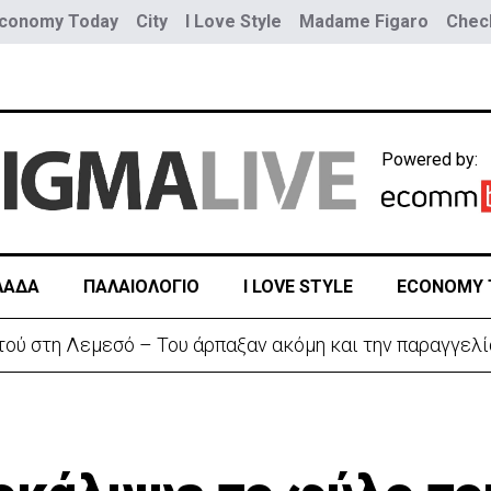
conomy Today
City
I Love Style
Madame Figaro
Check
Powered by:
ΛΑΔΑ
ΠΑΛΑΙΟΛΟΓΙΟ
I LOVE STYLE
ECONOMY 
αζητά διέξοδο» από τον πόλεμο με το Ιράν