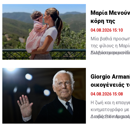
Μαρία Μενούνο
κόρη της
04.08.2026 15:10
Μία βαθιά προσωπι
της φίλους η Μαρί
Ελληνοαμερικανίδ
Διαβάστε περισσό
της τη μικρή της 
σημασία για την ίδι
Giorgio Arman
οικογένειάς τ
04.08.2026 15:08
Η ζωή και η επαγγ
κινηματογράφο με τ
Δανός Bille Augus
Διαβάστε περισσό