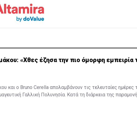
μάκου: «Χθες έζησα την πιο όμορφη εμπειρία 
ου και ο Bruno Cerella απολαμβάνουν τις τελευταίες ημέρες τ
μαγευτική Γαλλική Πολυνησία. Κατά τη διάρκεια της παραμον
, έζησαν μοναδικές στιγμές, με κορυφαία εμπειρία την κολύ
εντυπωσιακές πτεροφάλαινες.
ότερα στο
madamefigaro.cy