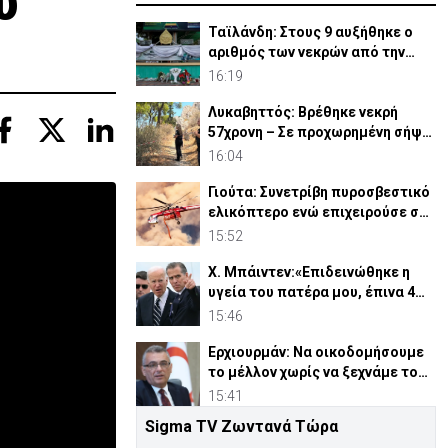
υ
Ταϊλάνδη: Στους 9 αυξήθηκε ο
αριθμός των νεκρών από την
επίθεση σε σχολείο
16:19
Λυκαβηττός: Βρέθηκε νεκρή
57χρονη – Σε προχωρημένη σήψη
η σορός
16:04
Γιούτα: Συνετρίβη πυροσβεστικό
ελικόπτερο ενώ επιχειρούσε σε
δασική πυρκαγιά
15:52
Χ. Μπάιντεν:«Επιδεινώθηκε η
υγεία του πατέρα μου, έπινα 4
λίτρα βότκα τη μέρα»
15:46
Ερχιουρμάν: Να οικοδομήσουμε
το μέλλον χωρίς να ξεχνάμε το
παρελθόν
15:41
Sigma TV Ζωντανά Τώρα
Θαλάσσια επιβατική σύνδεση με