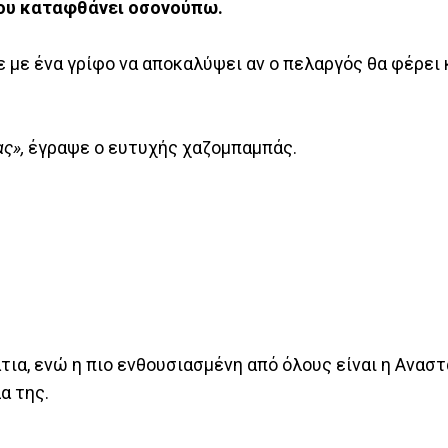
που καταφθάνει οσονούπω.
ε με ένα γρίφο να αποκαλύψει αν ο πελαργός θα φέρει 
ς»,
έγραψε ο ευτυχής χαζομπαμπάς.
Κάτια, ενώ η πιο ενθουσιασμένη από όλους είναι η Ανασ
α της.