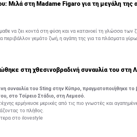
Μαρίλια Πέτρου: Μιλά στη Madame Figaro για τη μεγάλη της α
υ: Μιλά στη Madame Figaro για τη μεγάλη της α
έμαθε να ζει κοντά στη φύση και να κατανοεί τη γλώσσα των 
 περιβάλλον γεμάτο ζωή, η αγάπη της για τα πλάσματα γύρω
 ανάμνηση, αλλά ένας δεσμός που εξελίχθηκε σε τρόπο ζωής. 
ο και μια βαθιά εσωτερική ανάγκη για ελευθερία ήταν αρκετά γ
η που θα τη σημάδευε για πάντα.
εώθηκε στη χθεσινοβραδινή συναυλία του στη 
ότερα στο
madamefigaro.cy
η συναυλία του Sting στην Κύπρο, πραγματοποιήθηκε το 
του, στο Τσίρειο Στάδιο, στη Λεμεσό.
έχνης ερμήνευσε μερικές από τις πιο γνωστές και αγαπημέν
ιάζοντας το πλήθος.
ερα στο ilovestyle