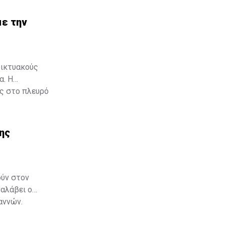
με την
δικτυακούς
α. Η
ας στο πλευρό
εχωριστή
της
ούν στον
ναλάβει ο
αννών.