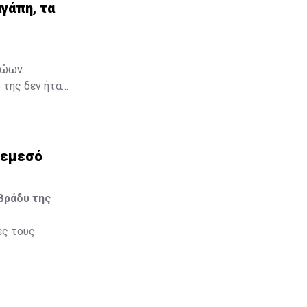
γάπη, τα
γάπη, τα
ζώων.
 της δεν ήταν
Μια ταινία,
ια να
Λεμεσό
βράδυ της
ες τους