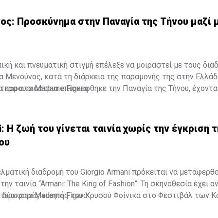
ς: Προσκύνημα στην Παναγία της Τήνου μαζί 
κή και πνευματική στιγμή επέλεξε να μοιραστεί με τους δια
α Μενούνος, κατά τη διάρκεια της παραμονής της στην Ελλάδ
α παρουσιάστρια επισκέφθηκε την Παναγία της Τήνου, έχοντ
τερα στο Madame Figaro
κόρη, Αθηνά, σε ένα προσκύνημα που, όπως αποκάλυψε, είχε ξ
α.
i: Η ζωή του γίνεται ταινία χωρίς την έγκριση 
ου
ελματική διαδρομή του Giorgio Armani πρόκειται να μεταφερθ
ην ταινία “Armani: The King of Fashion”. Τη σκηνοθεσία έχει α
t, δύο φορές νικητής του Χρυσού Φοίνικα στο Φεστιβάλ των Κ
τερα στο Madame Figaro