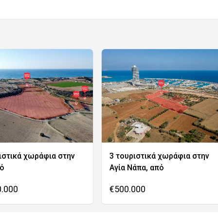
ιστικά χωράφια στην
3 τουριστικά χωράφια στην
νό
Αγία Νάπα, από
0.000
€500.000