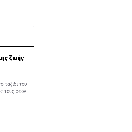
της ζωής
ο ταξίδι του
ής τους στον
μβηση στον