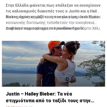
Στην Ελλάδα φαίνεται πως επέλεξαν να συνεχίσουν
τις καλοκαιρινές διακοπές τους ο Justin και η Hailey
Bieber, έχοντας μαζί τους τον γιο τους, Jack Blues.
Φωτογραφίες και βίντεο που κυκλοφόρησαν στα μέσα
κοινωνικής δικτύωσης τοποθετούν την οικογένεια
στην ευρύτερη περιοχή του Κρανιδίου στο Πόρτο Χέλι.
Διαβάστε περισσότερα στο madamefigaro
Justin – Hailey Bieber: Τα νέα
στιγμιότυπα από το ταξίδι τους στην