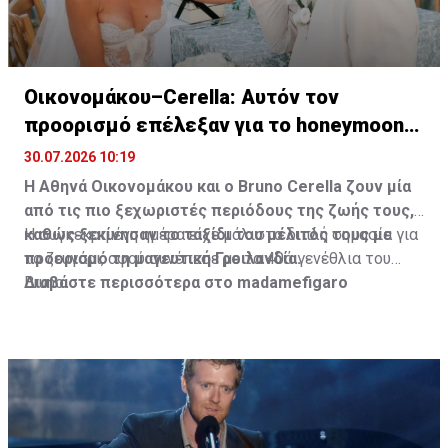
Οικονομάκου–Cerella: Αυτόν τον
προορισμό επέλεξαν για το honeymoon
τους
30.07.2026 10:19
Η Αθηνά Οικονομάκου και ο Bruno
Cerella
ζουν μία
από τις πιο ξεχωριστές περιόδους της ζωής τους,
καθώς ξεκίνησαν το ταξίδι του μέλιτός τους με
Η συγκεκριμένη ημέρα είχε μάλιστα διπλή σημασία για
προορισμό τη μαγευτική Γροιλανδία.
το ζευγάρι, αφού συνέπεσε με τα 40ά γενέθλια του
Bruno.
Διαβάστε περισσότερα στο madamefigaro