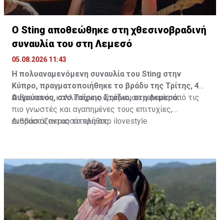
Ο Sting αποθεώθηκε στη χθεσινοβραδινή
συναυλία του στη Λεμεσό
05.08.2026 11:43
Η πολυαναμενόμενη συναυλία του Sting στην
Κύπρο, πραγματοποιήθηκε το βράδυ της Τρίτης, 4
Αυγούστου, στο Τσίρειο Στάδιο, στη Λεμεσό.
Ο Βρετανός καλλιτέχνης ερμήνευσε μερικές από τις
πιο γνωστές και αγαπημένες τους επιτυχίες,
ενθουσιάζοντας το πλήθος.
Διαβάστε περισσότερα στο ilovestyle