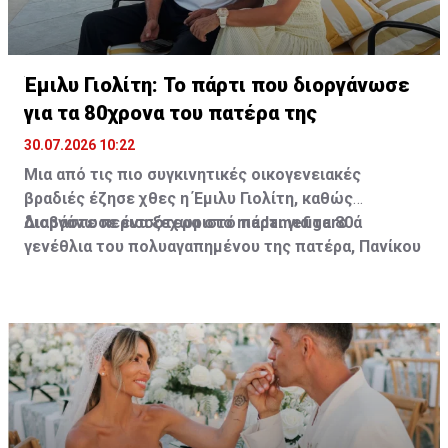
Έμιλυ Γιολίτη: Το πάρτι που διοργάνωσε
για τα 80χρονα του πατέρα της
30.07.2026 10:22
Μια από τις πιο συγκινητικές οικογενειακές
βραδιές έζησε χθες η Έμιλυ Γιολίτη, καθώς
διοργάνωσε ένα ξεχωριστό πάρτι για τα 80ά
Διαβάστε περισσότερα στο madamefigaro
γενέθλια του πολυαγαπημένου της πατέρα, Πανίκου
Γιολίτη, στην κατοικία της ίδιας και του Χρύσανθου
Τσουρούλλη, στη Λεμεσό.