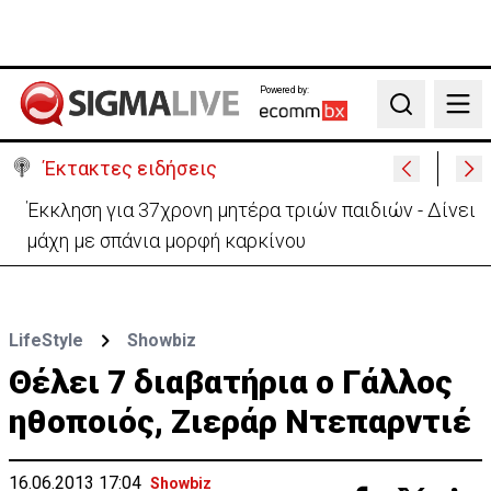
Powered by:
Search
Έκτακτες ειδήσεις
Γερμανία: Συγκρούστηκαν δύο τραμ - Τουλάχιστον
25 τραυματίες, οι 7 σοβαρά
LifeStyle
Showbiz
Θέλει 7 διαβατήρια ο Γάλλος
ηθοποιός, Ζιεράρ Ντεπαρντιέ
16.06.2013 17:04
Showbiz