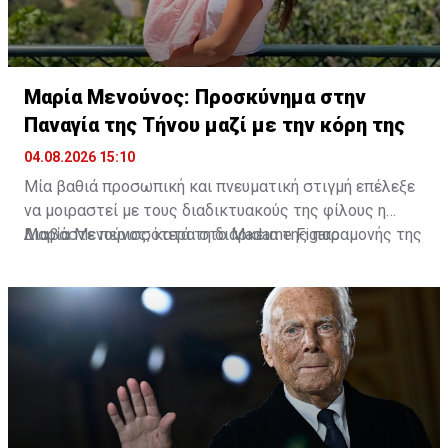
Μαρία Μενούνος: Προσκύνημα στην
Παναγία της Τήνου μαζί με την κόρη της
04.08.2026 15:10
Μία βαθιά προσωπική και πνευματική στιγμή επέλεξε
να μοιραστεί με τους διαδικτυακούς της φίλους η
Μαρία Μενούνος, κατά τη διάρκεια της παραμονής της
Διαβάστε περισσότερα στο Madame Figaro
στην Ελλάδα. Η Ελληνοαμερικανίδα παρουσιάστρια
επισκέφθηκε την Παναγία της Τήνου, έχοντας στο
πλευρό της τη μικρή της κόρη, Αθηνά, σε ένα
προσκύνημα που, όπως αποκάλυψε, είχε ξεχωριστή
σημασία για την ίδια.