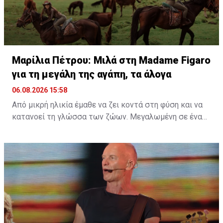
Διαβάστε επίσης:
Μαρίλια Πέτρου: Μιλά στη Madame
Figaro για τη μεγάλη της αγάπη, τα άλογα
Μαρίλια Πέτρου: Μιλά στη Madame Figaro
για τη μεγάλη της αγάπη, τα άλογα
06.08.2026 15:58
Από μικρή ηλικία έμαθε να ζει κοντά στη φύση και να
κατανοεί τη γλώσσα των ζώων. Μεγαλωμένη σε ένα
περιβάλλον γεμάτο ζωή, η αγάπη της για τα πλάσματα
γύρω της δεν ήταν απλώς μια παιδική ανάμνηση, αλλά
ένας δεσμός που εξελίχθηκε σε τρόπο ζωής. Μια
ταινία, ένα παιδικό όνειρο και μια βαθιά εσωτερική
ανάγκη για ελευθερία ήταν αρκετά για να γεννηθεί μια
σχέση που θα τη σημάδευε για πάντα.
Διαβάστε περισσότερα στο
madamefigaro.cy