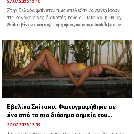
Ελλάδα
27.07.2026 12:10
Στην Ελλάδα φαίνεται πως επέλεξαν να συνεχίσουν
τις καλοκαιρινές διακοπές τους ο Justin και η Hailey
Bieber, έχοντας μαζί τους τον γιο τους, Jack Blues.
Δείτε βίντεο και φωτογραφίες στο madamefigaro.cy
Φωτογραφίες και βίντεο που κυκλοφόρησαν στα μέσα
κοινωνικής δικτύωσης τοποθετούν την οικογένεια
στην ευρύτερη περιοχή του Κρανιδίου στο Πόρτο Χέλι.
Εβελίνα Σκίτσκο: Φωτογραφήθηκε σε
ένα από τα πιο διάσημα σημεία του
πλανήτη
27.07.2026 12:09
Τις πιο όμορφες στιγμές της ζωής τους φαίνεται πως