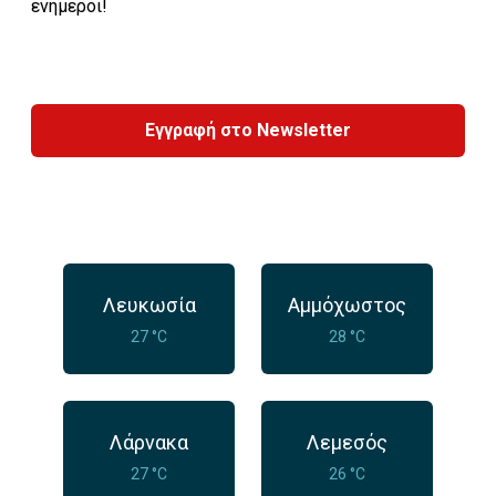
ενήμεροι!
Εγγραφή στο Newsletter
Λευκωσία
Αμμόχωστος
27 °C
28 °C
Λάρνακα
Λεμεσός
27 °C
26 °C