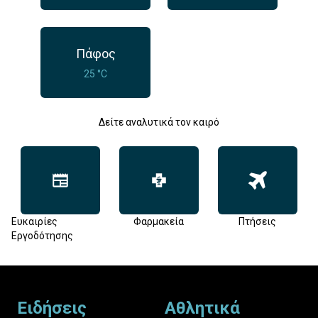
Πάφος
25 °C
Δείτε αναλυτικά τον καιρό
Ευκαιρίες
Φαρμακεία
Πτήσεις
Εργοδότησης
Footer
Ειδήσεις
Αθλητικά