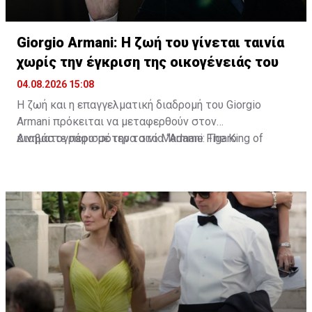
Giorgio Armani: Η ζωή του γίνεται ταινία
χωρίς την έγκριση της οικογένειάς του
04.08.2026 15:08
Η ζωή και η επαγγελματική διαδρομή του Giorgio
Armani πρόκειται να μεταφερθούν στον
κινηματογράφο με την ταινία “Armani: The King of
Διαβάστε περισσότερα στο Madame Figaro
Fashion”. Τη σκηνοθεσία έχει αναλάβει ο Δανός Bille
August, δύο φορές νικητής του Χρυσού Φοίνικα στο
Φεστιβάλ των Καννών.