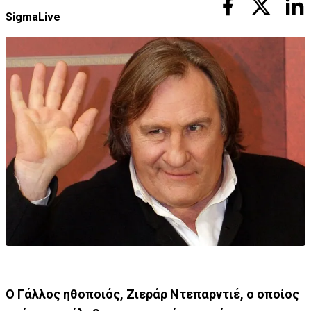
SigmaLive
Ο Γάλλος ηθοποιός, Ζιεράρ Ντεπαρντιέ, ο οποίος