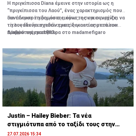
Η πριγκίπισσα Diana έμεινε στην ιστορία ως η
“πριγκίπισσα του Λαού”, ένας χαρακτηρισμός που
συνόδευσε τη δημόσια εικόνα της και συνεχίζει να
Για τον μικρότερο γιο της, όμως, ο συγκεκριμένος
τη συνοδεύει σχεδόν τρεις δεκαετίες μετά τον
τίτλος δεν ήταν ποτέ αρκετός για να αποτυπώσει
θάνατό της, το 1997.
πραγματικά ποια ήταν.
Διαβάστε περισσότερα στο madamefigaro
Justin – Hailey Bieber: Τα νέα
στιγμιότυπα από το ταξίδι τους στην
Ελλάδα
27.07.2026 15:34