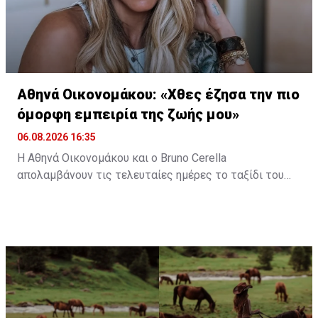
Αθηνά Οικονομάκου: «Χθες έζησα την πιο
όμορφη εμπειρία της ζωής μου»
06.08.2026 16:35
Η Αθηνά Οικονομάκου και ο Bruno Cerella
απολαμβάνουν τις τελευταίες ημέρες το ταξίδι του
μέλιτος τους στη μαγευτική Γαλλική Πολυνησία. Κατά
τη διάρκεια της παραμονής τους στον εξωτικό
προορισμό, έζησαν μοναδικές στιγμές, με κορυφαία
εμπειρία την κολύμβηση στον ωκεανό δίπλα σε
εντυπωσιακές πτεροφάλαινες.
Διαβάστε περισσότερα στο
madamefigaro.cy