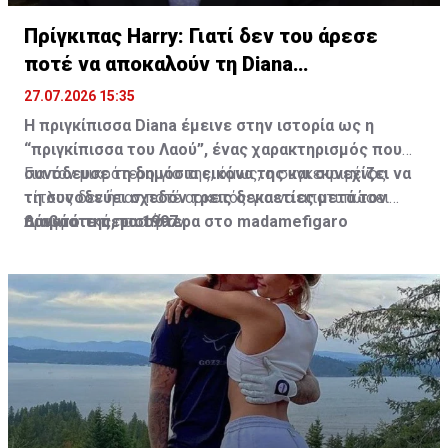
Πρίγκιπας Harry: Γιατί δεν του άρεσε
ποτέ να αποκαλούν τη Diana
“πριγκίπισσα”
27.07.2026 15:35
Η πριγκίπισσα Diana έμεινε στην ιστορία ως η
“πριγκίπισσα του Λαού”, ένας χαρακτηρισμός που
συνόδευσε τη δημόσια εικόνα της και συνεχίζει να
Για τον μικρότερο γιο της, όμως, ο συγκεκριμένος
τη συνοδεύει σχεδόν τρεις δεκαετίες μετά τον
τίτλος δεν ήταν ποτέ αρκετός για να αποτυπώσει
θάνατό της, το 1997.
πραγματικά ποια ήταν.
Διαβάστε περισσότερα στο madamefigaro