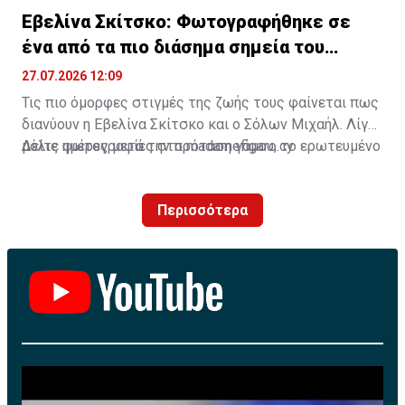
Εβελίνα Σκίτσκο: Φωτογραφήθηκε σε
ένα από τα πιο διάσημα σημεία του
πλανήτη
27.07.2026 12:09
Τις πιο όμορφες στιγμές της ζωής τους φαίνεται πως
διανύουν η Εβελίνα Σκίτσκο και ο Σόλων Μιχαήλ. Λίγες
μόλις ημέρες μετά την πρόταση γάμου, το ερωτευμένο
Δείτε φωτογραφίες στο madamefigaro.cy
ζευγάρι ταξίδεψε στο μαγευτικό Μπαλί, επιλέγοντας
έναν από τους πιο δημοφιλείς προορισμούς στον
Περισσότερα
κόσμο για να ζήσει μοναδικές εμπειρίες.