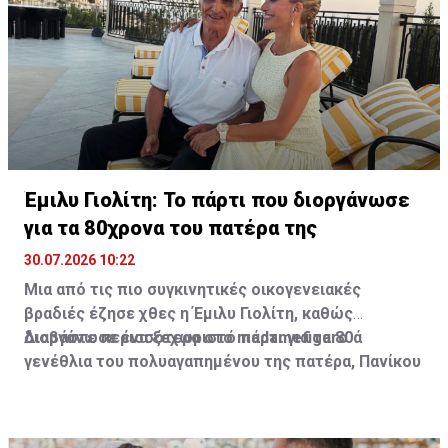
υποστεί ζημιές.
Έμιλυ Γιολίτη: Το πάρτι που διοργάνωσε
για τα 80χρονα του πατέρα της
30.07.2026 10:22
Μια από τις πιο συγκινητικές οικογενειακές
βραδιές έζησε χθες η Έμιλυ Γιολίτη, καθώς
διοργάνωσε ένα ξεχωριστό πάρτι για τα 80ά
Διαβάστε περισσότερα στο madamefigaro
γενέθλια του πολυαγαπημένου της πατέρα, Πανίκου
Γιολίτη, στην κατοικία της ίδιας και του Χρύσανθου
Τσουρούλλη, στη Λεμεσό.