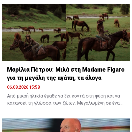
εμπειρία την κολύμβηση στον ωκεανό δίπλα σε
εντυπωσιακές πτεροφάλαινες.
Διαβάστε περισσότερα στο
madamefigaro.cy
Διαβάστε επίσης:
Μαρίλια Πέτρου: Μιλά στη Madame
Figaro για τη μεγάλη της αγάπη, τα άλογα
Μαρίλια Πέτρου: Μιλά στη Madame Figaro
για τη μεγάλη της αγάπη, τα άλογα
06.08.2026 15:58
Από μικρή ηλικία έμαθε να ζει κοντά στη φύση και να
κατανοεί τη γλώσσα των ζώων. Μεγαλωμένη σε ένα
περιβάλλον γεμάτο ζωή, η αγάπη της για τα πλάσματα
γύρω της δεν ήταν απλώς μια παιδική ανάμνηση, αλλά
ένας δεσμός που εξελίχθηκε σε τρόπο ζωής. Μια
ταινία, ένα παιδικό όνειρο και μια βαθιά εσωτερική