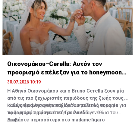
Οικονομάκου–Cerella: Αυτόν τον
προορισμό επέλεξαν για το honeymoon
τους
30.07.2026 10:19
Η Αθηνά Οικονομάκου και ο Bruno
Cerella
ζουν μία
από τις πιο ξεχωριστές περιόδους της ζωής τους,
καθώς ξεκίνησαν το ταξίδι του μέλιτός τους με
Η συγκεκριμένη ημέρα είχε μάλιστα διπλή σημασία για
προορισμό τη μαγευτική Γροιλανδία.
το ζευγάρι, αφού συνέπεσε με τα 40ά γενέθλια του
Bruno.
Διαβάστε περισσότερα στο madamefigaro