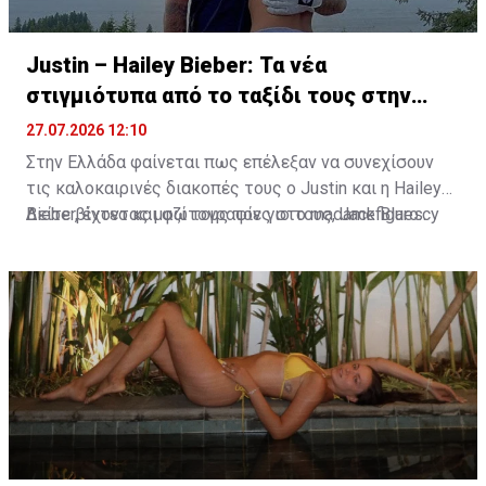
Justin – Hailey Bieber: Τα νέα
στιγμιότυπα από το ταξίδι τους στην
Ελλάδα
27.07.2026 12:10
Στην Ελλάδα φαίνεται πως επέλεξαν να συνεχίσουν
τις καλοκαιρινές διακοπές τους ο Justin και η Hailey
Bieber, έχοντας μαζί τους τον γιο τους, Jack Blues.
Δείτε βίντεο και φωτογραφίες στο madamefigaro.cy
Φωτογραφίες και βίντεο που κυκλοφόρησαν στα μέσα
κοινωνικής δικτύωσης τοποθετούν την οικογένεια
στην ευρύτερη περιοχή του Κρανιδίου στο Πόρτο Χέλι.