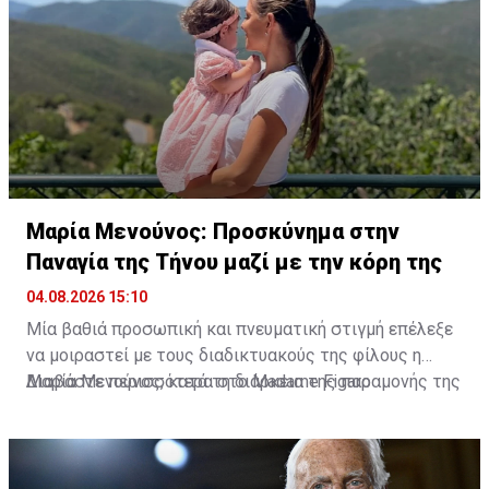
Μαρία Μενούνος: Προσκύνημα στην
Παναγία της Τήνου μαζί με την κόρη της
04.08.2026 15:10
Μία βαθιά προσωπική και πνευματική στιγμή επέλεξε
να μοιραστεί με τους διαδικτυακούς της φίλους η
Μαρία Μενούνος, κατά τη διάρκεια της παραμονής της
Διαβάστε περισσότερα στο Madame Figaro
στην Ελλάδα. Η Ελληνοαμερικανίδα παρουσιάστρια
επισκέφθηκε την Παναγία της Τήνου, έχοντας στο
πλευρό της τη μικρή της κόρη, Αθηνά, σε ένα
προσκύνημα που, όπως αποκάλυψε, είχε ξεχωριστή