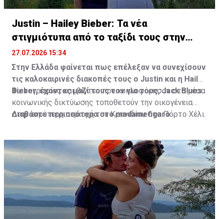
Justin – Hailey Bieber: Τα νέα
στιγμιότυπα από το ταξίδι τους στην
Ελλάδα
27.07.2026 15:34
Στην Ελλάδα φαίνεται πως επέλεξαν να συνεχίσουν
τις καλοκαιρινές διακοπές τους ο Justin και η Hailey
Bieber, έχοντας μαζί τους τον γιο τους, Jack Blues.
Φωτογραφίες και βίντεο που κυκλοφόρησαν στα μέσα
κοινωνικής δικτύωσης τοποθετούν την οικογένεια
στην ευρύτερη περιοχή του Κρανιδίου στο Πόρτο Χέλι.
Διαβάστε περισσότερα στο madamefigaro