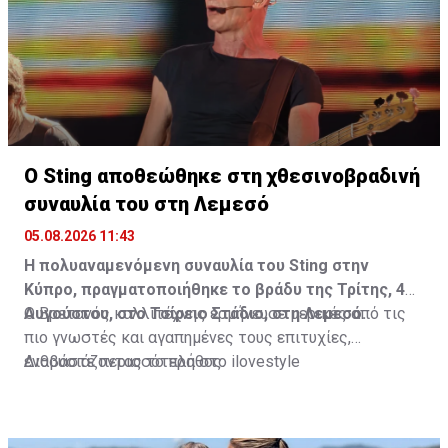
ανάγκη για ελευθερία ήταν αρκετά για να γεννηθεί μια
σχέση που θα τη σημάδευε για πάντα.
Διαβάστε περισσότερα στο
madamefigaro.cy
Ο Sting αποθεώθηκε στη χθεσινοβραδινή
συναυλία του στη Λεμεσό
05.08.2026 11:43
Η πολυαναμενόμενη συναυλία του Sting στην
Κύπρο, πραγματοποιήθηκε το βράδυ της Τρίτης, 4
Αυγούστου, στο Τσίρειο Στάδιο, στη Λεμεσό.
Ο Βρετανός καλλιτέχνης ερμήνευσε μερικές από τις
πιο γνωστές και αγαπημένες τους επιτυχίες,
ενθουσιάζοντας το πλήθος.
Διαβάστε περισσότερα στο ilovestyle