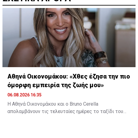
Αθηνά Οικονομάκου: «Χθες έζησα την πιο
όμορφη εμπειρία της ζωής μου»
06.08.2026 16:35
Η Αθηνά Οικονομάκου και ο Bruno Cerella
απολαμβάνουν τις τελευταίες ημέρες το ταξίδι του
μέλιτος τους στη μαγευτική Γαλλική Πολυνησία. Κατά
τη διάρκεια της παραμονής τους στον εξωτικό
προορισμό, έζησαν μοναδικές στιγμές, με κορυφαία