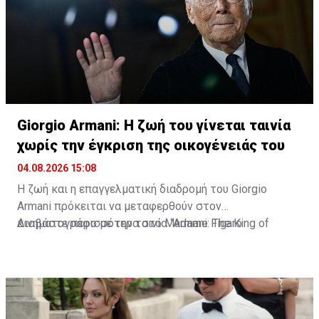
σημασία για την ίδια.
Giorgio Armani: Η ζωή του γίνεται ταινία
χωρίς την έγκριση της οικογένειάς του
04.08.2026 15:08
Η ζωή και η επαγγελματική διαδρομή του Giorgio
Armani πρόκειται να μεταφερθούν στον
κινηματογράφο με την ταινία “Armani: The King of
Διαβάστε περισσότερα στο Madame Figaro
Fashion”. Τη σκηνοθεσία έχει αναλάβει ο Δανός Bille
August, δύο φορές νικητής του Χρυσού Φοίνικα στο
Φεστιβάλ των Καννών.