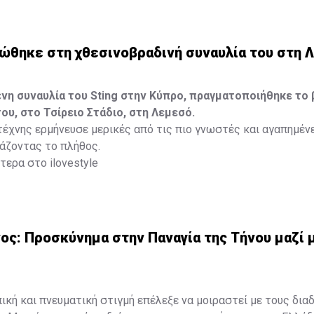
ο και μια βαθιά εσωτερική ανάγκη για ελευθερία ήταν αρκετά γ
η που θα τη σημάδευε για πάντα.
εώθηκε στη χθεσινοβραδινή συναυλία του στη 
ότερα στο
madamefigaro.cy
η συναυλία του Sting στην Κύπρο, πραγματοποιήθηκε το 
του, στο Τσίρειο Στάδιο, στη Λεμεσό.
έχνης ερμήνευσε μερικές από τις πιο γνωστές και αγαπημέν
ιάζοντας το πλήθος.
ερα στο ilovestyle
ς: Προσκύνημα στην Παναγία της Τήνου μαζί 
κή και πνευματική στιγμή επέλεξε να μοιραστεί με τους δια