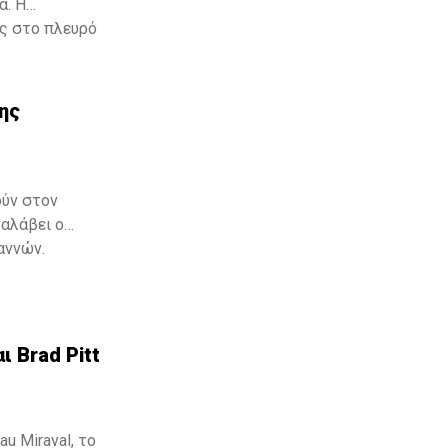
α. Η
ας στο πλευρό
εχωριστή
της
ούν στον
ναλάβει ο
αννών.
ι Brad Pitt
u Miraval, το