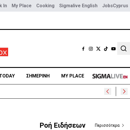
 In
My Place
Cooking
Sigmalive English
JobsCyprus
Sear
TODAY
ΣΗΜΕΡΙΝΗ
MY PLACE
Ροή Ειδήσεων
Περισσότερα