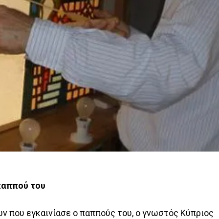
παππού του
ν που εγκαινίασε ο παππούς του, ο γνωστός Κύπριος