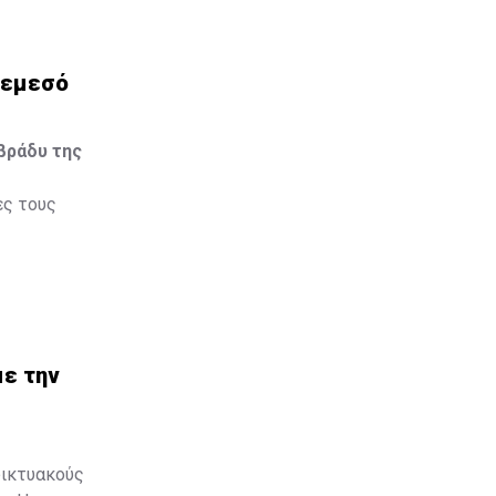
ια να
Λεμεσό
βράδυ της
ες τους
με την
δικτυακούς