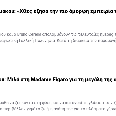
μάκου: «Χθες έζησα την πιο όμορφη εμπειρία 
ου και ο Bruno Cerella απολαμβάνουν τις τελευταίες ημέρες τ
μαγευτική Γαλλική Πολυνησία. Κατά τη διάρκεια της παραμον
, έζησαν μοναδικές στιγμές, με κορυφαία εμπειρία την κολύ
εντυπωσιακές πτεροφάλαινες.
ότερα στο
madamefigaro.cy
Μαρίλια Πέτρου: Μιλά στη Madame Figaro για τη μεγάλη της α
υ: Μιλά στη Madame Figaro για τη μεγάλη της α
έμαθε να ζει κοντά στη φύση και να κατανοεί τη γλώσσα των 
 περιβάλλον γεμάτο ζωή, η αγάπη της για τα πλάσματα γύρω
 ανάμνηση, αλλά ένας δεσμός που εξελίχθηκε σε τρόπο ζωής. 