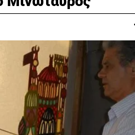
 ο Μινώταυρος