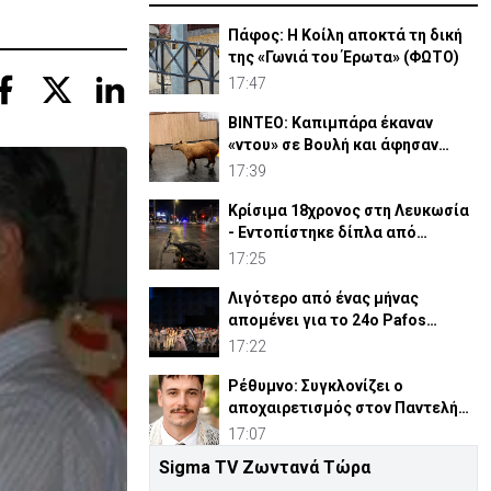
Πάφος: Η Κοίλη αποκτά τη δική
της «Γωνιά του Έρωτα» (ΦΩΤΟ)
17:47
ΒΙΝΤΕΟ: Καπιμπάρα έκαναν
«ντου» σε Βουλή και άφησαν
άφωνους βουλευτές
17:39
Κρίσιμα 18χρονος στη Λευκωσία
- Εντοπίστηκε δίπλα από
ηλεκτρικό ποδήλατο
17:25
Λιγότερο από ένας μήνας
απομένει για το 24ο Pafos
Aphrodite Festival
17:22
Ρέθυμνο: Συγκλονίζει ο
αποχαιρετισμός στον Παντελή
από τον Ιερέα Πατέρα του
17:07
Sigma TV Ζωντανά Τώρα
Το θαύμα του Χρυσοσωτήρα που