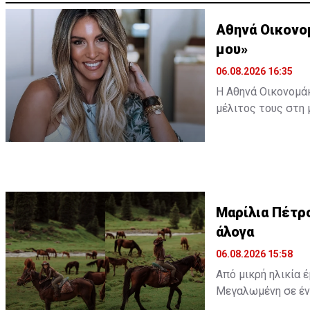
Αθηνά Οικονο
μου»
06.08.2026 16:35
Η Αθηνά Οικονομάκ
μέλιτος τους στη 
εξωτικό προορισμό
ωκεανό δίπλα σε 
Διαβάστε περισσ
Διαβάστε επίσης:
Μαρίλια Πέτρο
άλογα
άλογα
06.08.2026 15:58
Από μικρή ηλικία 
Μεγαλωμένη σε ένα
απλώς μια παιδική