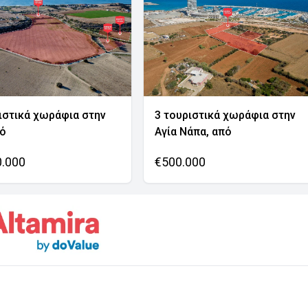
ιστικά χωράφια στην
3 τουριστικά χωράφια στην
νό
Αγία Νάπα, από
0.000
€500.000