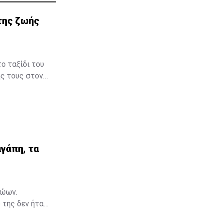
της ζωής
ο ταξίδι του
ής τους στον
μβηση στον
γάπη, τα
γάπη, τα
ζώων.
 της δεν ήταν
Μια ταινία,