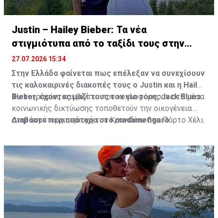
Justin – Hailey Bieber: Τα νέα
στιγμιότυπα από το ταξίδι τους στην
Ελλάδα
27.07.2026 15:34
Στην Ελλάδα φαίνεται πως επέλεξαν να συνεχίσουν
τις καλοκαιρινές διακοπές τους ο Justin και η Hailey
Bieber, έχοντας μαζί τους τον γιο τους, Jack Blues.
Φωτογραφίες και βίντεο που κυκλοφόρησαν στα μέσα
κοινωνικής δικτύωσης τοποθετούν την οικογένεια
στην ευρύτερη περιοχή του Κρανιδίου στο Πόρτο Χέλι.
Διαβάστε περισσότερα στο madamefigaro