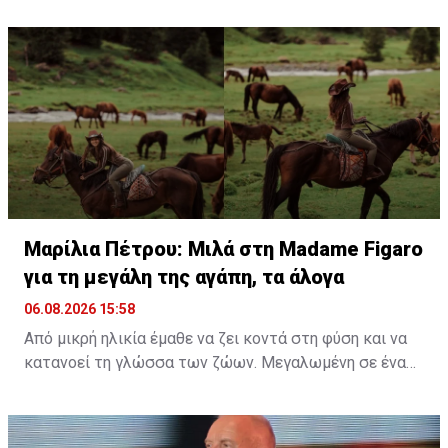
εμπειρία την κολύμβηση στον ωκεανό δίπλα σε
εντυπωσιακές πτεροφάλαινες.
Διαβάστε περισσότερα στο
madamefigaro.cy
Διαβάστε επίσης:
Μαρίλια Πέτρου: Μιλά στη Madame
Figaro για τη μεγάλη της αγάπη, τα άλογα
Μαρίλια Πέτρου: Μιλά στη Madame Figaro
για τη μεγάλη της αγάπη, τα άλογα
06.08.2026 15:58
Από μικρή ηλικία έμαθε να ζει κοντά στη φύση και να
κατανοεί τη γλώσσα των ζώων. Μεγαλωμένη σε ένα
περιβάλλον γεμάτο ζωή, η αγάπη της για τα πλάσματα
γύρω της δεν ήταν απλώς μια παιδική ανάμνηση, αλλά
ένας δεσμός που εξελίχθηκε σε τρόπο ζωής. Μια