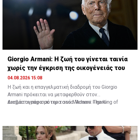
προσκύνημα που, όπως αποκάλυψε, είχε ξεχωριστή
σημασία για την ίδια.
Giorgio Armani: Η ζωή του γίνεται ταινία
χωρίς την έγκριση της οικογένειάς του
04.08.2026 15:08
Η ζωή και η επαγγελματική διαδρομή του Giorgio
Armani πρόκειται να μεταφερθούν στον
κινηματογράφο με την ταινία “Armani: The King of
Διαβάστε περισσότερα στο Madame Figaro
Fashion”. Τη σκηνοθεσία έχει αναλάβει ο Δανός Bille
August, δύο φορές νικητής του Χρυσού Φοίνικα στο
Φεστιβάλ των Καννών.