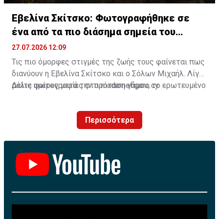
Εβελίνα Σκίτσκο: Φωτογραφήθηκε σε
ένα από τα πιο διάσημα σημεία του
πλανήτη
27.07.2026 12:09
Τις πιο όμορφες στιγμές της ζωής τους φαίνεται πως
διανύουν η Εβελίνα Σκίτσκο και ο Σόλων Μιχαήλ. Λίγες
μόλις ημέρες μετά την πρόταση γάμου, το ερωτευμένο
Δείτε φωτογραφίες στο madamefigaro.cy
ζευγάρι ταξίδεψε στο μαγευτικό Μπαλί, επιλέγοντας
έναν από τους πιο δημοφιλείς προορισμούς στον
Περισσότερα
κόσμο για να ζήσει μοναδικές εμπειρίες.