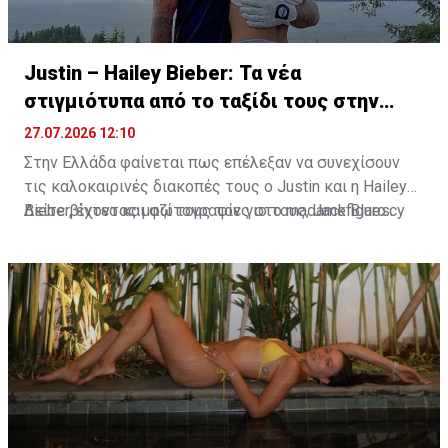
Justin – Hailey Bieber: Τα νέα
στιγμιότυπα από το ταξίδι τους στην
Ελλάδα
27.07.2026 12:10
Στην Ελλάδα φαίνεται πως επέλεξαν να συνεχίσουν
τις καλοκαιρινές διακοπές τους ο Justin και η Hailey
Bieber, έχοντας μαζί τους τον γιο τους, Jack Blues.
Δείτε βίντεο και φωτογραφίες στο madamefigaro.cy
Φωτογραφίες και βίντεο που κυκλοφόρησαν στα μέσα
κοινωνικής δικτύωσης τοποθετούν την οικογένεια
στην ευρύτερη περιοχή του Κρανιδίου στο Πόρτο Χέλι.