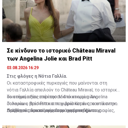
Σε κίνδυνο το ιστορικό Château Miraval
των Angelina Jolie και Brad Pitt
03.08.2026 16:29
Στις φλόγες η Νότια Γαλλία.
Οι καταστροφικές πυρκαγιές που μαίνονται στη
νότια Γαλλία απειλούν το Château Miraval, το ιστορικό
οινοποιείο που απέκτησαν από κοινού η Angelina
Το κτήμα, αξίας περίπου 164 εκατομμυρίων
Jolie και ο Brad Pitt και που βρίσκεται στο επίκεντρο
δολαρίων, βρίσκεται στο χωριό Κορένς, κοντά στην
πολυετούς δικαστικής διαμάχης μεταξύ τους.
Προβηγκία, και σύμφωνα με εναέριες φωτογραφίες,
Διαβάστε περισσότερα στο
madamefigaro
πυκνοί καπνοί έχουν περικυκλώσει την περιοχή και
τους αμπελώνες του. Μέχρι στιγμής, ωστόσο, δεν