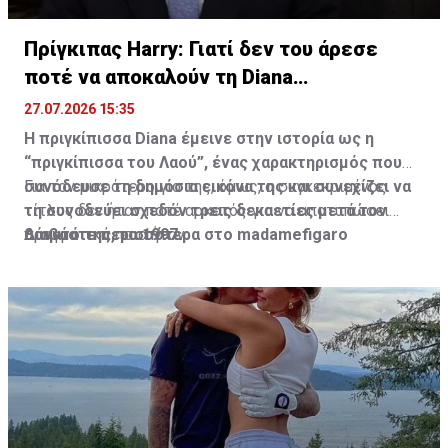
Πρίγκιπας Harry: Γιατί δεν του άρεσε
ποτέ να αποκαλούν τη Diana
“πριγκίπισσα”
27.07.2026 15:35
Η πριγκίπισσα Diana έμεινε στην ιστορία ως η
“πριγκίπισσα του Λαού”, ένας χαρακτηρισμός που
συνόδευσε τη δημόσια εικόνα της και συνεχίζει να
Για τον μικρότερο γιο της, όμως, ο συγκεκριμένος
τη συνοδεύει σχεδόν τρεις δεκαετίες μετά τον
τίτλος δεν ήταν ποτέ αρκετός για να αποτυπώσει
θάνατό της, το 1997.
πραγματικά ποια ήταν.
Διαβάστε περισσότερα στο madamefigaro