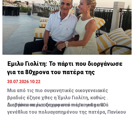
υπάρχουν ενδείξεις ότι το Château Miraval έχει
υποστεί ζημιές.
Έμιλυ Γιολίτη: Το πάρτι που διοργάνωσε
για τα 80χρονα του πατέρα της
30.07.2026 10:22
Μια από τις πιο συγκινητικές οικογενειακές
βραδιές έζησε χθες η Έμιλυ Γιολίτη, καθώς
διοργάνωσε ένα ξεχωριστό πάρτι για τα 80ά
Διαβάστε περισσότερα στο madamefigaro
γενέθλια του πολυαγαπημένου της πατέρα, Πανίκου
Γιολίτη, στην κατοικία της ίδιας και του Χρύσανθου
Τσουρούλλη, στη Λεμεσό.