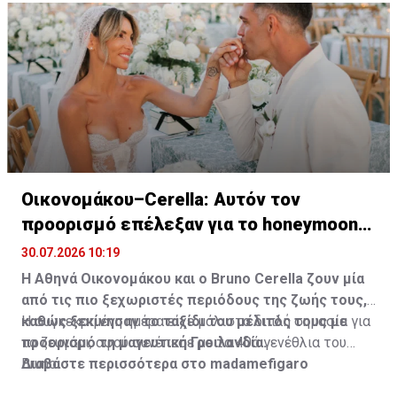
Οικονομάκου–Cerella: Αυτόν τον
προορισμό επέλεξαν για το honeymoon
τους
30.07.2026 10:19
Η Αθηνά Οικονομάκου και ο Bruno
Cerella
ζουν μία
από τις πιο ξεχωριστές περιόδους της ζωής τους,
καθώς ξεκίνησαν το ταξίδι του μέλιτός τους με
Η συγκεκριμένη ημέρα είχε μάλιστα διπλή σημασία για
προορισμό τη μαγευτική Γροιλανδία.
το ζευγάρι, αφού συνέπεσε με τα 40ά γενέθλια του
Bruno.
Διαβάστε περισσότερα στο madamefigaro