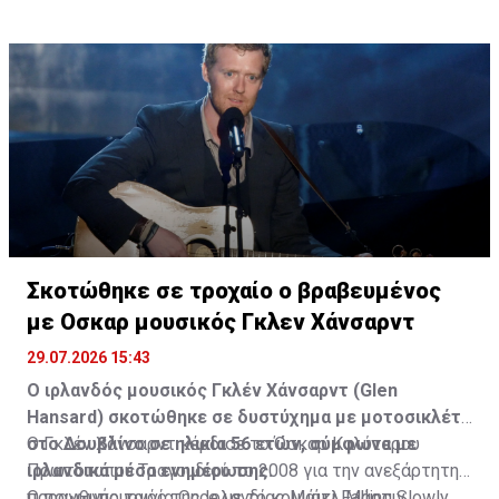
Σκοτώθηκε σε τροχαίο ο βραβευμένος
με Οσκαρ μουσικός Γκλεν Χάνσαρντ
29.07.2026 15:43
Ο ιρλανδός μουσικός Γκλέν Χάνσαρντ (Glen
Hansard) σκοτώθηκε σε δυστύχημα με μοτοσικλέτα
στο Δουβλίνο σε ηλικία 56 ετών, σύμφωνα με
Ο Γκλέν Χάνσαρντ κέρδισε το Όσκαρ Καλύτερου
ιρλανδικά μέσα ενημέρωσης.
Πρωτότυπου Τραγουδιού το 2008 για την ανεξάρτητης
παραγωγής ταινία Once με το κομμάτι Falling Slowly.
Ο πρωθυπουργός της Ιρλανδίας Μάικλ Μάρτιν