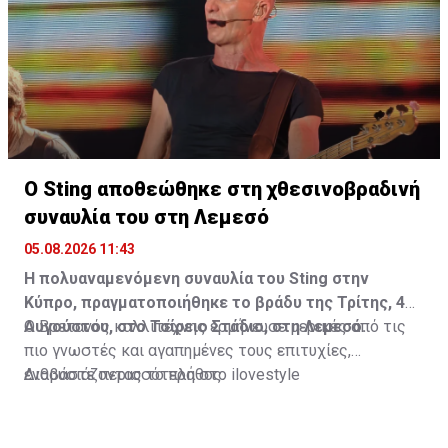
ταινία, ένα παιδικό όνειρο και μια βαθιά εσωτερική
ανάγκη για ελευθερία ήταν αρκετά για να γεννηθεί μια
σχέση που θα τη σημάδευε για πάντα.
Διαβάστε περισσότερα στο
madamefigaro.cy
Ο Sting αποθεώθηκε στη χθεσινοβραδινή
συναυλία του στη Λεμεσό
05.08.2026 11:43
Η πολυαναμενόμενη συναυλία του Sting στην
Κύπρο, πραγματοποιήθηκε το βράδυ της Τρίτης, 4
Αυγούστου, στο Τσίρειο Στάδιο, στη Λεμεσό.
Ο Βρετανός καλλιτέχνης ερμήνευσε μερικές από τις
πιο γνωστές και αγαπημένες τους επιτυχίες,
ενθουσιάζοντας το πλήθος.
Διαβάστε περισσότερα στο ilovestyle