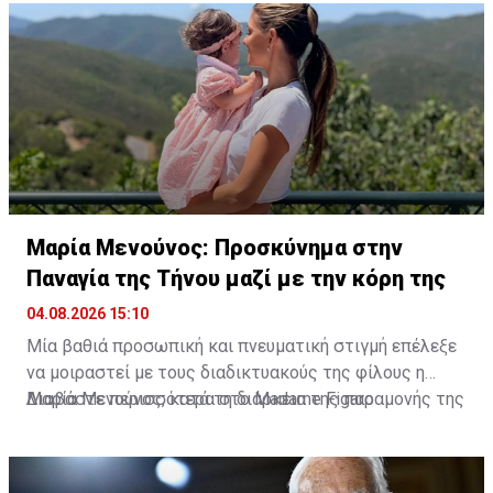
Μαρία Μενούνος: Προσκύνημα στην
Παναγία της Τήνου μαζί με την κόρη της
04.08.2026 15:10
Μία βαθιά προσωπική και πνευματική στιγμή επέλεξε
να μοιραστεί με τους διαδικτυακούς της φίλους η
Μαρία Μενούνος, κατά τη διάρκεια της παραμονής της
Διαβάστε περισσότερα στο Madame Figaro
στην Ελλάδα. Η Ελληνοαμερικανίδα παρουσιάστρια
επισκέφθηκε την Παναγία της Τήνου, έχοντας στο
πλευρό της τη μικρή της κόρη, Αθηνά, σε ένα