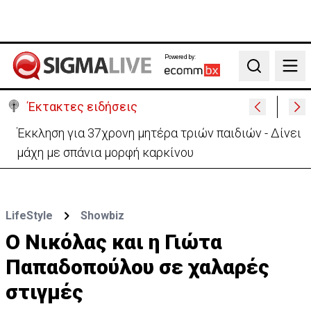
Powered by:
Search
Έκτακτες ειδήσεις
Γερμανία: Συγκρούστηκαν δύο τραμ - Τουλάχιστον
25 τραυματίες, οι 7 σοβαρά
LifeStyle
Showbiz
O Νικόλας και η Γιώτα
Παπαδοπούλου σε χαλαρές
στιγμές