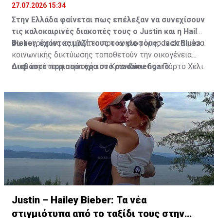
Ελλάδα
27.07.2026 15:34
Στην Ελλάδα φαίνεται πως επέλεξαν να συνεχίσουν
τις καλοκαιρινές διακοπές τους ο Justin και η Hailey
Bieber, έχοντας μαζί τους τον γιο τους, Jack Blues.
Φωτογραφίες και βίντεο που κυκλοφόρησαν στα μέσα
κοινωνικής δικτύωσης τοποθετούν την οικογένεια
στην ευρύτερη περιοχή του Κρανιδίου στο Πόρτο Χέλι.
Διαβάστε περισσότερα στο madamefigaro
Justin – Hailey Bieber: Τα νέα
στιγμιότυπα από το ταξίδι τους στην