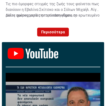
Τις πιο όμορφες στιγμές της ζωής τους φαίνεται πως
διανύουν η Εβελίνα Σκίτσκο και ο Σόλων Μιχαήλ. Λίγες
μόλις ημέρες μετά την πρόταση γάμου, το ερωτευμένο
Δείτε φωτογραφίες στο madamefigaro.cy
ζευγάρι ταξίδεψε στο μαγευτικό Μπαλί, επιλέγοντας
έναν από τους πιο δημοφιλείς προορισμούς στον
Περισσότερα
κόσμο για να ζήσει μοναδικές εμπειρίες.