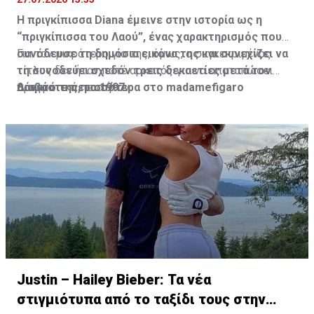
Η πριγκίπισσα Diana έμεινε στην ιστορία ως η
“πριγκίπισσα του Λαού”, ένας χαρακτηρισμός που
συνόδευσε τη δημόσια εικόνα της και συνεχίζει να
Για τον μικρότερο γιο της, όμως, ο συγκεκριμένος
τη συνοδεύει σχεδόν τρεις δεκαετίες μετά τον
τίτλος δεν ήταν ποτέ αρκετός για να αποτυπώσει
θάνατό της, το 1997.
πραγματικά ποια ήταν.
Διαβάστε περισσότερα στο madamefigaro
Justin – Hailey Bieber: Τα νέα
στιγμιότυπα από το ταξίδι τους στην