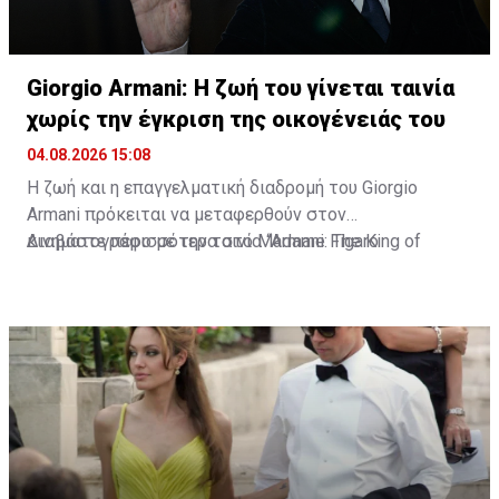
Giorgio Armani: Η ζωή του γίνεται ταινία
χωρίς την έγκριση της οικογένειάς του
04.08.2026 15:08
Η ζωή και η επαγγελματική διαδρομή του Giorgio
Armani πρόκειται να μεταφερθούν στον
κινηματογράφο με την ταινία “Armani: The King of
Διαβάστε περισσότερα στο Madame Figaro
Fashion”. Τη σκηνοθεσία έχει αναλάβει ο Δανός Bille
August, δύο φορές νικητής του Χρυσού Φοίνικα στο
Φεστιβάλ των Καννών.