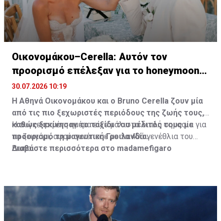
Οικονομάκου–Cerella: Αυτόν τον
προορισμό επέλεξαν για το honeymoon
τους
30.07.2026 10:19
Η Αθηνά Οικονομάκου και ο Bruno
Cerella
ζουν μία
από τις πιο ξεχωριστές περιόδους της ζωής τους,
καθώς ξεκίνησαν το ταξίδι του μέλιτός τους με
Η συγκεκριμένη ημέρα είχε μάλιστα διπλή σημασία για
προορισμό τη μαγευτική Γροιλανδία.
το ζευγάρι, αφού συνέπεσε με τα 40ά γενέθλια του
Bruno.
Διαβάστε περισσότερα στο madamefigaro