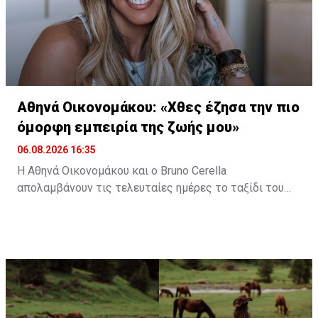
Αθηνά Οικονομάκου: «Χθες έζησα την πιο
όμορφη εμπειρία της ζωής μου»
06.08.2026 16:35
Η Αθηνά Οικονομάκου και ο Bruno Cerella
απολαμβάνουν τις τελευταίες ημέρες το ταξίδι του
μέλιτος τους στη μαγευτική Γαλλική Πολυνησία. Κατά
τη διάρκεια της παραμονής τους στον εξωτικό
προορισμό, έζησαν μοναδικές στιγμές, με κορυφαία
εμπειρία την κολύμβηση στον ωκεανό δίπλα σε
εντυπωσιακές πτεροφάλαινες.
Διαβάστε περισσότερα στο
madamefigaro.cy