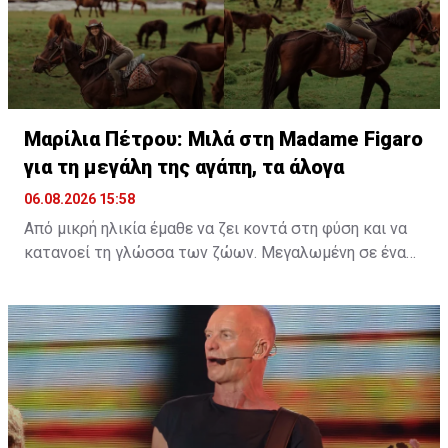
Διαβάστε επίσης:
Μαρίλια Πέτρου: Μιλά στη Madame
Figaro για τη μεγάλη της αγάπη, τα άλογα
Μαρίλια Πέτρου: Μιλά στη Madame Figaro
για τη μεγάλη της αγάπη, τα άλογα
06.08.2026 15:58
Από μικρή ηλικία έμαθε να ζει κοντά στη φύση και να
κατανοεί τη γλώσσα των ζώων. Μεγαλωμένη σε ένα
περιβάλλον γεμάτο ζωή, η αγάπη της για τα πλάσματα
γύρω της δεν ήταν απλώς μια παιδική ανάμνηση, αλλά
ένας δεσμός που εξελίχθηκε σε τρόπο ζωής. Μια
ταινία, ένα παιδικό όνειρο και μια βαθιά εσωτερική
ανάγκη για ελευθερία ήταν αρκετά για να γεννηθεί μια
σχέση που θα τη σημάδευε για πάντα.
Διαβάστε περισσότερα στο
madamefigaro.cy