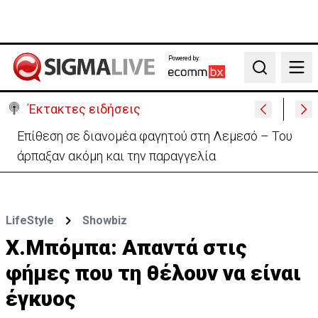
Powered by:
Search
Έκτακτες ειδήσεις
Ο στρατηγός του Τραμπ «αναζητά διέξοδο» από τον
πόλεμο με το Ιράν
LifeStyle
Showbiz
Χ.Μπόμπα: Απαντά στις
φήμες που τη θέλουν να είναι
έγκυος