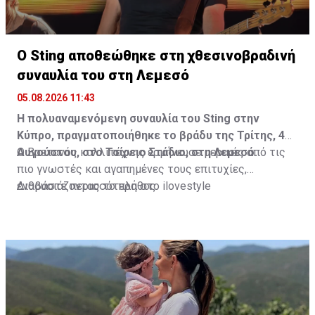
Ο Sting αποθεώθηκε στη χθεσινοβραδινή
συναυλία του στη Λεμεσό
05.08.2026 11:43
Η πολυαναμενόμενη συναυλία του Sting στην
Κύπρο, πραγματοποιήθηκε το βράδυ της Τρίτης, 4
Αυγούστου, στο Τσίρειο Στάδιο, στη Λεμεσό.
Ο Βρετανός καλλιτέχνης ερμήνευσε μερικές από τις
πιο γνωστές και αγαπημένες τους επιτυχίες,
ενθουσιάζοντας το πλήθος.
Διαβάστε περισσότερα στο ilovestyle