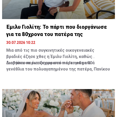
Έμιλυ Γιολίτη: Το πάρτι που διοργάνωσε
για τα 80χρονα του πατέρα της
30.07.2026 10:22
Μια από τις πιο συγκινητικές οικογενειακές
βραδιές έζησε χθες η Έμιλυ Γιολίτη, καθώς
διοργάνωσε ένα ξεχωριστό πάρτι για τα 80ά
Διαβάστε περισσότερα στο madamefigaro
γενέθλια του πολυαγαπημένου της πατέρα, Πανίκου
Γιολίτη, στην κατοικία της ίδιας και του Χρύσανθου
Τσουρούλλη, στη Λεμεσό.