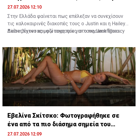
Ελλάδα
27.07.2026 12:10
Στην Ελλάδα φαίνεται πως επέλεξαν να συνεχίσουν
τις καλοκαιρινές διακοπές τους ο Justin και η Hailey
Bieber, έχοντας μαζί τους τον γιο τους, Jack Blues.
Δείτε βίντεο και φωτογραφίες στο madamefigaro.cy
Φωτογραφίες και βίντεο που κυκλοφόρησαν στα μέσα
κοινωνικής δικτύωσης τοποθετούν την οικογένεια
στην ευρύτερη περιοχή του Κρανιδίου στο Πόρτο Χέλι.
Εβελίνα Σκίτσκο: Φωτογραφήθηκε σε
ένα από τα πιο διάσημα σημεία του
πλανήτη
27.07.2026 12:09