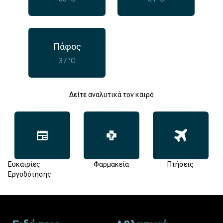
Πάφος
37 °C
Δείτε αναλυτικά τον καιρό
Ευκαιρίες
Φαρμακεία
Πτήσεις
Εργοδότησης
Footer