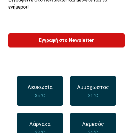
ενήμεροι!
Εγγραφή στο Newsletter
Λευκωσία
Αμμόχωστος
35 °C
31 °C
Λάρνακα
Λεμεσός
33 °C
34 °C