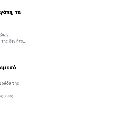
γάπη, τα
γάπη, τα
ζώων.
 της δεν ήταν
Μια ταινία,
ια να
Λεμεσό
βράδυ της
ες τους