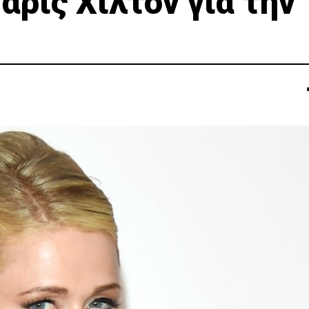
άρις Χίλτον για την