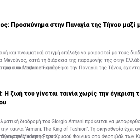
ς: Προσκύνημα στην Παναγία της Τήνου μαζί 
κή και πνευματική στιγμή επέλεξε να μοιραστεί με τους δια
α Μενούνος, κατά τη διάρκεια της παραμονής της στην Ελλάδ
α παρουσιάστρια επισκέφθηκε την Παναγία της Τήνου, έχοντ
τερα στο Madame Figaro
κόρη, Αθηνά, σε ένα προσκύνημα που, όπως αποκάλυψε, είχε ξ
α.
i: Η ζωή του γίνεται ταινία χωρίς την έγκριση 
ου
ελματική διαδρομή του Giorgio Armani πρόκειται να μεταφερθ
ην ταινία “Armani: The King of Fashion”. Τη σκηνοθεσία έχει α
t, δύο φορές νικητής του Χρυσού Φοίνικα στο Φεστιβάλ των Κ
τερα στο Madame Figaro