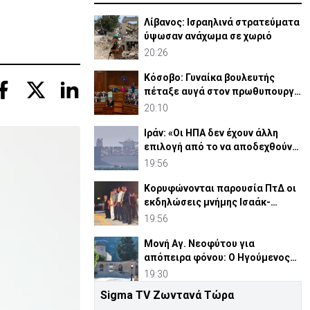
Λίβανος: Ισραηλινά στρατεύματα
ύψωσαν ανάχωμα σε χωριό
20:26
Κόσοβο: Γυναίκα βουλευτής
πέταξε αυγά στον πρωθυπουργό
στο κοινοβούλιο(ΒΙΝΤΕΟ)
20:10
Ιράν: «Οι ΗΠΑ δεν έχουν άλλη
επιλογή από το να αποδεχθούν
τη νέα κατάσταση»
19:56
Κορυφώνονται παρουσία ΠτΔ οι
εκδηλώσεις μνήμης Ισαάκ-
Σολωμού (ΦΩΤΟ-ΒΙΝΤΕΟ)
19:56
Μονή Αγ. Νεοφύτου για
απόπειρα φόνου: Ο Ηγούμενος
επέδειξε «ιδιαίτερη υπομονή»
19:30
Sigma TV Ζωντανά Τώρα
Η Χαμάς δηλώνει έτοιμη να