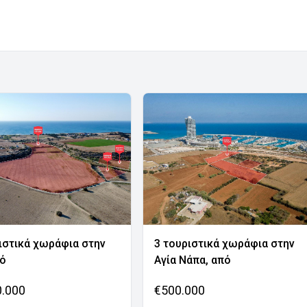
ιστικά χωράφια στην
3 τουριστικά χωράφια στην
νό
Αγία Νάπα, από
0.000
€500.000