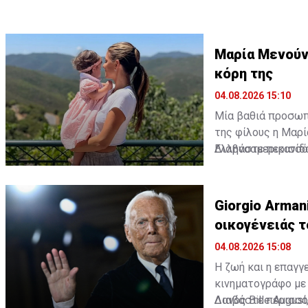
Μαρία Μενούνο
κόρη της
04.08.2026 15:10
Μία βαθιά προσωπι
της φίλους η Μαρί
Ελληνοαμερικανίδ
Διαβάστε περισσό
της τη μικρή της 
σημασία για την ίδι
Giorgio Arman
οικογένειάς τ
04.08.2026 15:08
Η ζωή και η επαγγ
κινηματογράφο με τ
Δανός Bille Augus
Διαβάστε περισσό