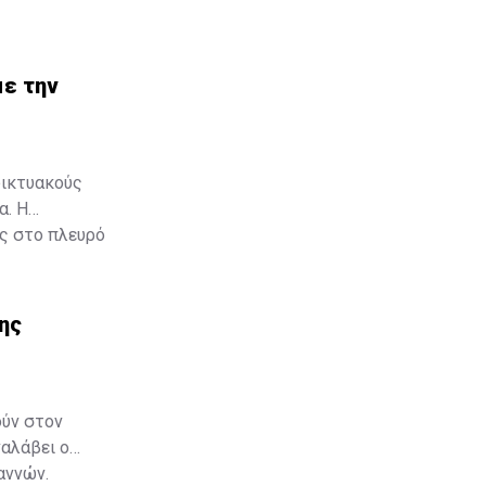
με την
δικτυακούς
α. Η
ας στο πλευρό
εχωριστή
της
ούν στον
ναλάβει ο
αννών.