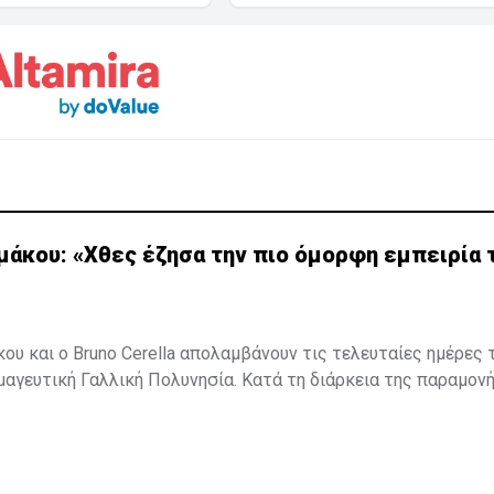
μάκου: «Χθες έζησα την πιο όμορφη εμπειρία 
ου και ο Bruno Cerella απολαμβάνουν τις τελευταίες ημέρες τ
μαγευτική Γαλλική Πολυνησία. Κατά τη διάρκεια της παραμον
, έζησαν μοναδικές στιγμές, με κορυφαία εμπειρία την κολύ
εντυπωσιακές πτεροφάλαινες.
ότερα στο
madamefigaro.cy