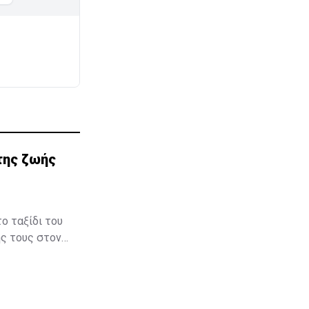
της ζωής
ο ταξίδι του
ής τους στον
μβηση στον