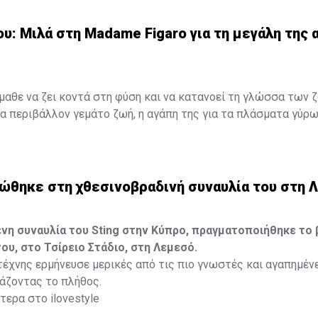
Μαρίλια Πέτρου: Μιλά στη Madame Figaro για τη μεγάλη της α
υ: Μιλά στη Madame Figaro για τη μεγάλη της α
έμαθε να ζει κοντά στη φύση και να κατανοεί τη γλώσσα των 
 περιβάλλον γεμάτο ζωή, η αγάπη της για τα πλάσματα γύρω
 ανάμνηση, αλλά ένας δεσμός που εξελίχθηκε σε τρόπο ζωής. 
ο και μια βαθιά εσωτερική ανάγκη για ελευθερία ήταν αρκετά γ
η που θα τη σημάδευε για πάντα.
εώθηκε στη χθεσινοβραδινή συναυλία του στη 
ότερα στο
madamefigaro.cy
η συναυλία του Sting στην Κύπρο, πραγματοποιήθηκε το 
του, στο Τσίρειο Στάδιο, στη Λεμεσό.
έχνης ερμήνευσε μερικές από τις πιο γνωστές και αγαπημέν
ιάζοντας το πλήθος.
ερα στο ilovestyle