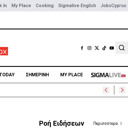
 In
My Place
Cooking
Sigmalive English
JobsCyprus
Sear
TODAY
ΣΗΜΕΡΙΝΗ
MY PLACE
Ροή Ειδήσεων
Περισσότερα