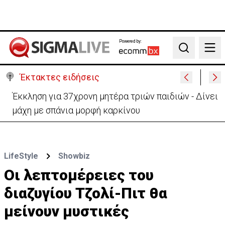
Powered by:
Search
Έκτακτες ειδήσεις
Γερμανία: Συγκρούστηκαν δύο τραμ - Τουλάχιστον
25 τραυματίες, οι 7 σοβαρά
LifeStyle
Showbiz
Οι λεπτομέρειες του
διαζυγίου Τζολί-Πιτ θα
μείνουν μυστικές