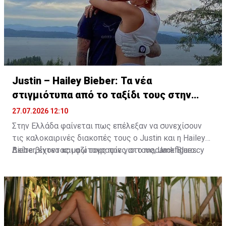
Justin – Hailey Bieber: Τα νέα
στιγμιότυπα από το ταξίδι τους στην
Ελλάδα
27.07.2026 12:10
Στην Ελλάδα φαίνεται πως επέλεξαν να συνεχίσουν
τις καλοκαιρινές διακοπές τους ο Justin και η Hailey
Bieber, έχοντας μαζί τους τον γιο τους, Jack Blues.
Δείτε βίντεο και φωτογραφίες στο madamefigaro.cy
Φωτογραφίες και βίντεο που κυκλοφόρησαν στα μέσα
κοινωνικής δικτύωσης τοποθετούν την οικογένεια
στην ευρύτερη περιοχή του Κρανιδίου στο Πόρτο Χέλι.