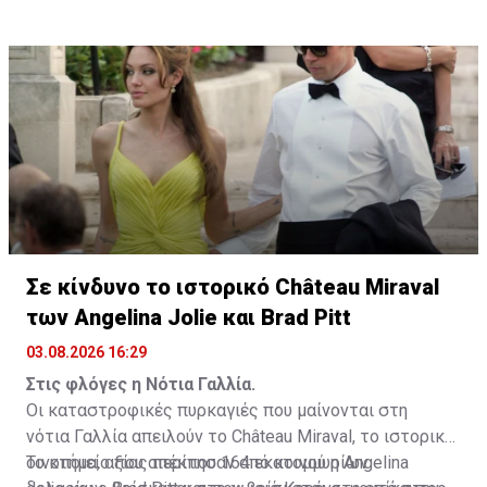
August, δύο φορές νικητής του Χρυσού Φοίνικα στο
Φεστιβάλ των Καννών.
Σε κίνδυνο το ιστορικό Château Miraval
των Angelina Jolie και Brad Pitt
03.08.2026 16:29
Στις φλόγες η Νότια Γαλλία.
Οι καταστροφικές πυρκαγιές που μαίνονται στη
νότια Γαλλία απειλούν το Château Miraval, το ιστορικό
οινοποιείο που απέκτησαν από κοινού η Angelina
Το κτήμα, αξίας περίπου 164 εκατομμυρίων