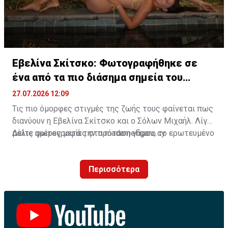
Εβελίνα Σκίτσκο: Φωτογραφήθηκε σε
ένα από τα πιο διάσημα σημεία του
πλανήτη
27.07.2026 12:09
Τις πιο όμορφες στιγμές της ζωής τους φαίνεται πως
διανύουν η Εβελίνα Σκίτσκο και ο Σόλων Μιχαήλ. Λίγες
μόλις ημέρες μετά την πρόταση γάμου, το ερωτευμένο
Δείτε φωτογραφίες στο madamefigaro.cy
ζευγάρι ταξίδεψε στο μαγευτικό Μπαλί, επιλέγοντας
έναν από τους πιο δημοφιλείς προορισμούς στον
Περισσότερα
κόσμο για να ζήσει μοναδικές εμπειρίες.