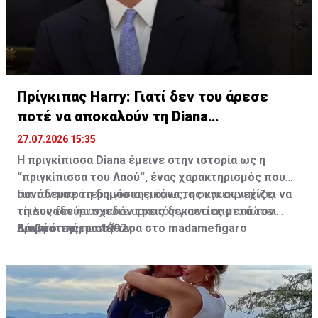
Martin Scorsese, Jennifer Lawrence και Morgan
Freeman.
Πρίγκιπας Harry: Γιατί δεν του άρεσε
ποτέ να αποκαλούν τη Diana
“πριγκίπισσα”
27.07.2026 15:35
Η πριγκίπισσα Diana έμεινε στην ιστορία ως η
“πριγκίπισσα του Λαού”, ένας χαρακτηρισμός που
συνόδευσε τη δημόσια εικόνα της και συνεχίζει να
Για τον μικρότερο γιο της, όμως, ο συγκεκριμένος
τη συνοδεύει σχεδόν τρεις δεκαετίες μετά τον
τίτλος δεν ήταν ποτέ αρκετός για να αποτυπώσει
θάνατό της, το 1997.
πραγματικά ποια ήταν.
Διαβάστε περισσότερα στο madamefigaro