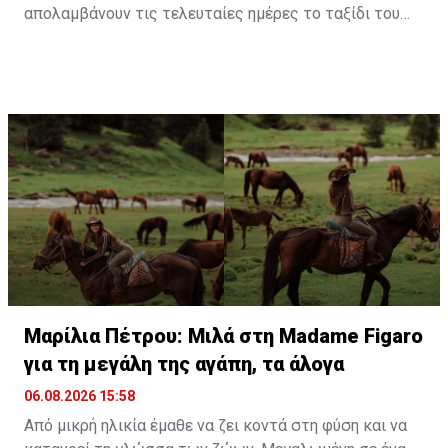
απολαμβάνουν τις τελευταίες ημέρες το ταξίδι του
μέλιτος τους στη μαγευτική Γαλλική Πολυνησία. Κατά
τη διάρκεια της παραμονής τους στον εξωτικό
προορισμό, έζησαν μοναδικές στιγμές, με κορυφαία
εμπειρία την κολύμβηση στον ωκεανό δίπλα σε
εντυπωσιακές πτεροφάλαινες.
Διαβάστε περισσότερα στο
madamefigaro.cy
Διαβάστε επίσης:
Μαρίλια Πέτρου: Μιλά στη Madame
Figaro για τη μεγάλη της αγάπη, τα άλογα
Μαρίλια Πέτρου: Μιλά στη Madame Figaro
για τη μεγάλη της αγάπη, τα άλογα
06.08.2026 15:58
Από μικρή ηλικία έμαθε να ζει κοντά στη φύση και να