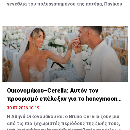
γενέθλια του πολυαγαπημένου της πατέρα, Πανίκου
Γιολίτη, στην κατοικία της ίδιας και του Χρύσανθου
Τσουρούλλη, στη Λεμεσό.
Οικονομάκου–Cerella: Αυτόν τον
προορισμό επέλεξαν για το honeymoon
τους
30.07.2026 10:19
Η Αθηνά Οικονομάκου και ο Bruno
Cerella
ζουν μία
από τις πιο ξεχωριστές περιόδους της ζωής τους,