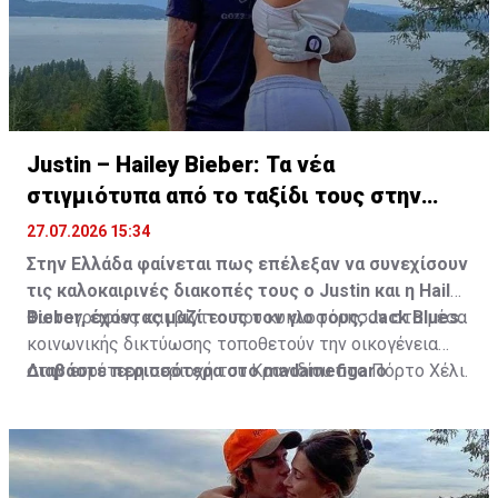
Justin – Hailey Bieber: Τα νέα
στιγμιότυπα από το ταξίδι τους στην
Ελλάδα
27.07.2026 15:34
Στην Ελλάδα φαίνεται πως επέλεξαν να συνεχίσουν
τις καλοκαιρινές διακοπές τους ο Justin και η Hailey
Bieber, έχοντας μαζί τους τον γιο τους, Jack Blues.
Φωτογραφίες και βίντεο που κυκλοφόρησαν στα μέσα
κοινωνικής δικτύωσης τοποθετούν την οικογένεια
στην ευρύτερη περιοχή του Κρανιδίου στο Πόρτο Χέλι.
Διαβάστε περισσότερα στο madamefigaro