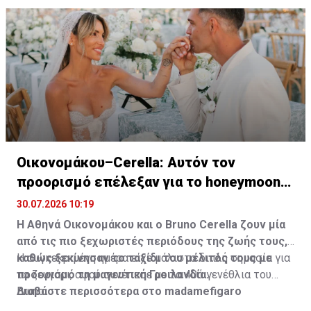
Οικονομάκου–Cerella: Αυτόν τον
προορισμό επέλεξαν για το honeymoon
τους
30.07.2026 10:19
Η Αθηνά Οικονομάκου και ο Bruno
Cerella
ζουν μία
από τις πιο ξεχωριστές περιόδους της ζωής τους,
καθώς ξεκίνησαν το ταξίδι του μέλιτός τους με
Η συγκεκριμένη ημέρα είχε μάλιστα διπλή σημασία για
προορισμό τη μαγευτική Γροιλανδία.
το ζευγάρι, αφού συνέπεσε με τα 40ά γενέθλια του
Bruno.
Διαβάστε περισσότερα στο madamefigaro