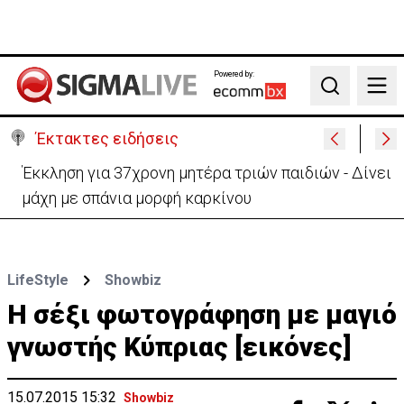
Powered by:
Search
Έκτακτες ειδήσεις
Γερμανία: Συγκρούστηκαν δύο τραμ - Τουλάχιστον
25 τραυματίες, οι 7 σοβαρά
LifeStyle
Showbiz
Η σέξι φωτογράφηση με μαγιό
γνωστής Κύπριας [εικόνες]
15.07.2015 15:32
Showbiz