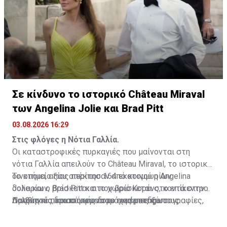
Σε κίνδυνο το ιστορικό Château Miraval
των Angelina Jolie και Brad Pitt
03.08.2026 16:29
Στις φλόγες η Νότια Γαλλία.
Οι καταστροφικές πυρκαγιές που μαίνονται στη
νότια Γαλλία απειλούν το Château Miraval, το ιστορικό
οινοποιείο που απέκτησαν από κοινού η Angelina
Το κτήμα, αξίας περίπου 164 εκατομμυρίων
Jolie και ο Brad Pitt και που βρίσκεται στο επίκεντρο
δολαρίων, βρίσκεται στο χωριό Κορένς, κοντά στην
πολυετούς δικαστικής διαμάχης μεταξύ τους.
Προβηγκία, και σύμφωνα με εναέριες φωτογραφίες,
Διαβάστε περισσότερα στο
madamefigaro
πυκνοί καπνοί έχουν περικυκλώσει την περιοχή και
τους αμπελώνες του. Μέχρι στιγμής, ωστόσο, δεν