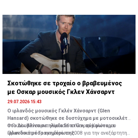
Σκοτώθηκε σε τροχαίο ο βραβευμένος
με Οσκαρ μουσικός Γκλεν Χάνσαρντ
29.07.2026 15:43
Ο ιρλανδός μουσικός Γκλέν Χάνσαρντ (Glen
Hansard) σκοτώθηκε σε δυστύχημα με μοτοσικλέτα
στο Δουβλίνο σε ηλικία 56 ετών, σύμφωνα με
Ο Γκλέν Χάνσαρντ κέρδισε το Όσκαρ Καλύτερου
ιρλανδικά μέσα ενημέρωσης.
Πρωτότυπου Τραγουδιού το 2008 για την ανεξάρτητης