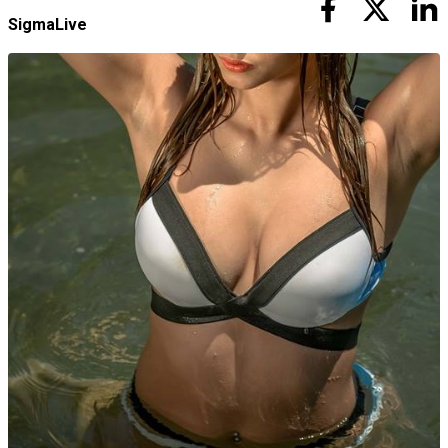
SigmaLive