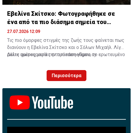
Εβελίνα Σκίτσκο: Φωτογραφήθηκε σε
ένα από τα πιο διάσημα σημεία του
πλανήτη
27.07.2026 12:09
Τις πιο όμορφες στιγμές της ζωής τους φαίνεται πως
διανύουν η Εβελίνα Σκίτσκο και ο Σόλων Μιχαήλ. Λίγες
μόλις ημέρες μετά την πρόταση γάμου, το ερωτευμένο
Δείτε φωτογραφίες στο madamefigaro.cy
ζευγάρι ταξίδεψε στο μαγευτικό Μπαλί, επιλέγοντας
έναν από τους πιο δημοφιλείς προορισμούς στον
Περισσότερα
κόσμο για να ζήσει μοναδικές εμπειρίες.