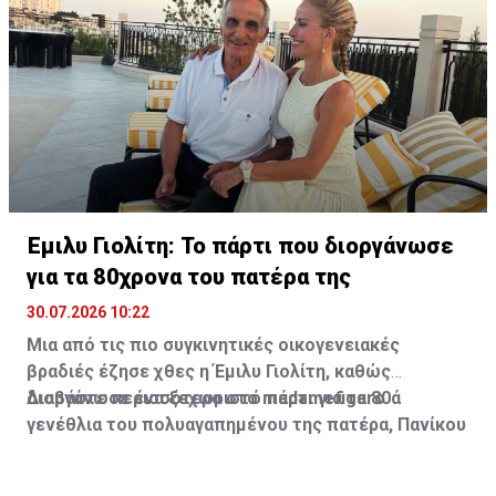
υπάρχουν ενδείξεις ότι το Château Miraval έχει
υποστεί ζημιές.
Έμιλυ Γιολίτη: Το πάρτι που διοργάνωσε
για τα 80χρονα του πατέρα της
30.07.2026 10:22
Μια από τις πιο συγκινητικές οικογενειακές
βραδιές έζησε χθες η Έμιλυ Γιολίτη, καθώς
διοργάνωσε ένα ξεχωριστό πάρτι για τα 80ά
Διαβάστε περισσότερα στο madamefigaro
γενέθλια του πολυαγαπημένου της πατέρα, Πανίκου
Γιολίτη, στην κατοικία της ίδιας και του Χρύσανθου
Τσουρούλλη, στη Λεμεσό.