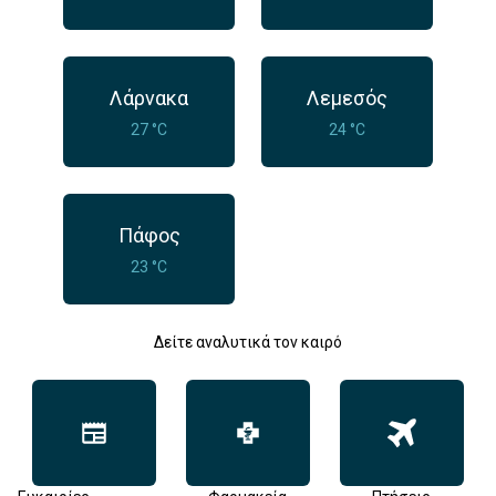
Λάρνακα
Λεμεσός
27 °C
24 °C
Πάφος
23 °C
Δείτε αναλυτικά τον καιρό