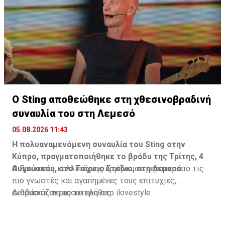
ταινία, ένα παιδικό όνειρο και μια βαθιά εσωτερική
ανάγκη για ελευθερία ήταν αρκετά για να γεννηθεί μια
σχέση που θα τη σημάδευε για πάντα.
Διαβάστε περισσότερα στο
madamefigaro.cy
Ο Sting αποθεώθηκε στη χθεσινοβραδινή
συναυλία του στη Λεμεσό
05.08.2026 11:43
Η πολυαναμενόμενη συναυλία του Sting στην
Κύπρο, πραγματοποιήθηκε το βράδυ της Τρίτης, 4
Αυγούστου, στο Τσίρειο Στάδιο, στη Λεμεσό.
Ο Βρετανός καλλιτέχνης ερμήνευσε μερικές από τις
πιο γνωστές και αγαπημένες τους επιτυχίες,
ενθουσιάζοντας το πλήθος.
Διαβάστε περισσότερα στο ilovestyle