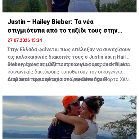
Justin – Hailey Bieber: Τα νέα
στιγμιότυπα από το ταξίδι τους στην
Ελλάδα
27.07.2026 15:34
Στην Ελλάδα φαίνεται πως επέλεξαν να συνεχίσουν
τις καλοκαιρινές διακοπές τους ο Justin και η Hailey
Bieber, έχοντας μαζί τους τον γιο τους, Jack Blues.
Φωτογραφίες και βίντεο που κυκλοφόρησαν στα μέσα
κοινωνικής δικτύωσης τοποθετούν την οικογένεια
στην ευρύτερη περιοχή του Κρανιδίου στο Πόρτο Χέλι.
Διαβάστε περισσότερα στο madamefigaro