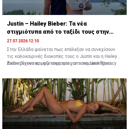
Justin – Hailey Bieber: Τα νέα
στιγμιότυπα από το ταξίδι τους στην
Ελλάδα
27.07.2026 12:10
Στην Ελλάδα φαίνεται πως επέλεξαν να συνεχίσουν
τις καλοκαιρινές διακοπές τους ο Justin και η Hailey
Bieber, έχοντας μαζί τους τον γιο τους, Jack Blues.
Δείτε βίντεο και φωτογραφίες στο madamefigaro.cy
Φωτογραφίες και βίντεο που κυκλοφόρησαν στα μέσα
κοινωνικής δικτύωσης τοποθετούν την οικογένεια
στην ευρύτερη περιοχή του Κρανιδίου στο Πόρτο Χέλι.