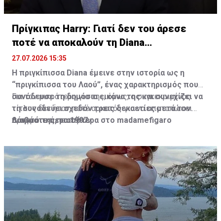
Πρίγκιπας Harry: Γιατί δεν του άρεσε
ποτέ να αποκαλούν τη Diana
“πριγκίπισσα”
27.07.2026 15:35
Η πριγκίπισσα Diana έμεινε στην ιστορία ως η
“πριγκίπισσα του Λαού”, ένας χαρακτηρισμός που
συνόδευσε τη δημόσια εικόνα της και συνεχίζει να
Για τον μικρότερο γιο της, όμως, ο συγκεκριμένος
τη συνοδεύει σχεδόν τρεις δεκαετίες μετά τον
τίτλος δεν ήταν ποτέ αρκετός για να αποτυπώσει
θάνατό της, το 1997.
πραγματικά ποια ήταν.
Διαβάστε περισσότερα στο madamefigaro