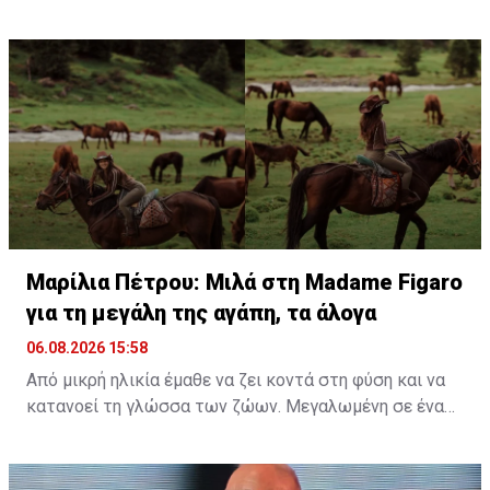
προορισμό, έζησαν μοναδικές στιγμές, με κορυφαία
εμπειρία την κολύμβηση στον ωκεανό δίπλα σε
εντυπωσιακές πτεροφάλαινες.
Διαβάστε περισσότερα στο
madamefigaro.cy
Διαβάστε επίσης:
Μαρίλια Πέτρου: Μιλά στη Madame
Figaro για τη μεγάλη της αγάπη, τα άλογα
Μαρίλια Πέτρου: Μιλά στη Madame Figaro
για τη μεγάλη της αγάπη, τα άλογα
06.08.2026 15:58
Από μικρή ηλικία έμαθε να ζει κοντά στη φύση και να
κατανοεί τη γλώσσα των ζώων. Μεγαλωμένη σε ένα
περιβάλλον γεμάτο ζωή, η αγάπη της για τα πλάσματα
γύρω της δεν ήταν απλώς μια παιδική ανάμνηση, αλλά
ένας δεσμός που εξελίχθηκε σε τρόπο ζωής. Μια