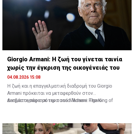
προσκύνημα που, όπως αποκάλυψε, είχε ξεχωριστή
σημασία για την ίδια.
Giorgio Armani: Η ζωή του γίνεται ταινία
χωρίς την έγκριση της οικογένειάς του
04.08.2026 15:08
Η ζωή και η επαγγελματική διαδρομή του Giorgio
Armani πρόκειται να μεταφερθούν στον
κινηματογράφο με την ταινία “Armani: The King of
Διαβάστε περισσότερα στο Madame Figaro
Fashion”. Τη σκηνοθεσία έχει αναλάβει ο Δανός Bille
August, δύο φορές νικητής του Χρυσού Φοίνικα στο
Φεστιβάλ των Καννών.