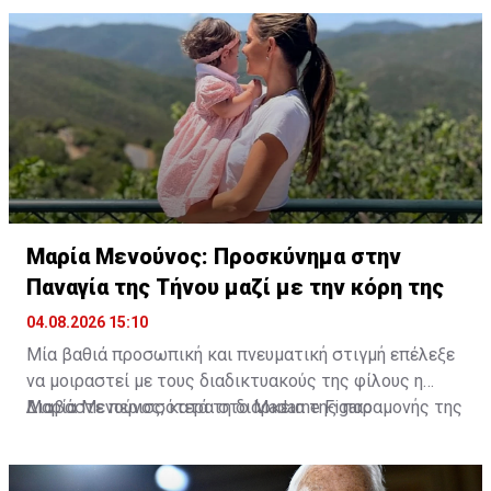
Μαρία Μενούνος: Προσκύνημα στην
Παναγία της Τήνου μαζί με την κόρη της
04.08.2026 15:10
Μία βαθιά προσωπική και πνευματική στιγμή επέλεξε
να μοιραστεί με τους διαδικτυακούς της φίλους η
Μαρία Μενούνος, κατά τη διάρκεια της παραμονής της
Διαβάστε περισσότερα στο Madame Figaro
στην Ελλάδα. Η Ελληνοαμερικανίδα παρουσιάστρια
επισκέφθηκε την Παναγία της Τήνου, έχοντας στο
πλευρό της τη μικρή της κόρη, Αθηνά, σε ένα