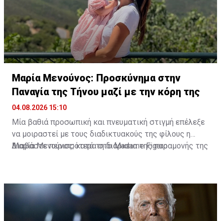
Μαρία Μενούνος: Προσκύνημα στην
Παναγία της Τήνου μαζί με την κόρη της
04.08.2026 15:10
Μία βαθιά προσωπική και πνευματική στιγμή επέλεξε
να μοιραστεί με τους διαδικτυακούς της φίλους η
Μαρία Μενούνος, κατά τη διάρκεια της παραμονής της
Διαβάστε περισσότερα στο Madame Figaro
στην Ελλάδα. Η Ελληνοαμερικανίδα παρουσιάστρια
επισκέφθηκε την Παναγία της Τήνου, έχοντας στο
πλευρό της τη μικρή της κόρη, Αθηνά, σε ένα
προσκύνημα που, όπως αποκάλυψε, είχε ξεχωριστή
σημασία για την ίδια.