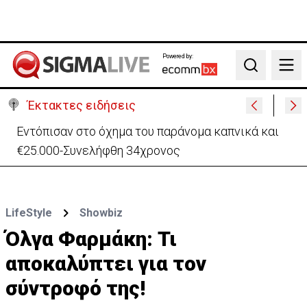
Powered by:
Search
Έκτακτες ειδήσεις
Μαλαισία: Πανικός σε πτήση – Επιχείρησε να
ανοίξει την έξοδο κυνδίνου (ΒΙΝΤΕΟ)
LifeStyle
Showbiz
Όλγα Φαρμάκη: Τι
αποκαλύπτει για τον
σύντροφό της!