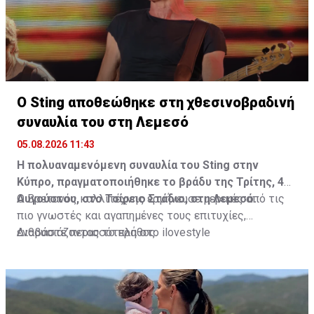
Διαβάστε περισσότερα στο
madamefigaro.cy
Ο Sting αποθεώθηκε στη χθεσινοβραδινή
συναυλία του στη Λεμεσό
05.08.2026 11:43
Η πολυαναμενόμενη συναυλία του Sting στην
Κύπρο, πραγματοποιήθηκε το βράδυ της Τρίτης, 4
Αυγούστου, στο Τσίρειο Στάδιο, στη Λεμεσό.
Ο Βρετανός καλλιτέχνης ερμήνευσε μερικές από τις
πιο γνωστές και αγαπημένες τους επιτυχίες,
ενθουσιάζοντας το πλήθος.
Διαβάστε περισσότερα στο ilovestyle