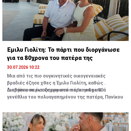
Έμιλυ Γιολίτη: Το πάρτι που διοργάνωσε
για τα 80χρονα του πατέρα της
30.07.2026 10:22
Μια από τις πιο συγκινητικές οικογενειακές
βραδιές έζησε χθες η Έμιλυ Γιολίτη, καθώς
διοργάνωσε ένα ξεχωριστό πάρτι για τα 80ά
Διαβάστε περισσότερα στο madamefigaro
γενέθλια του πολυαγαπημένου της πατέρα, Πανίκου
Γιολίτη, στην κατοικία της ίδιας και του Χρύσανθου
Τσουρούλλη, στη Λεμεσό.