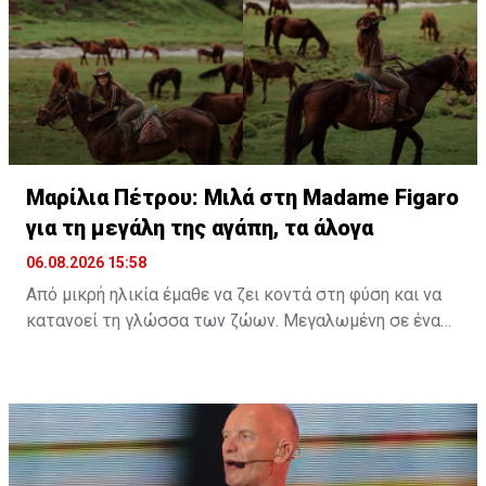
εμπειρία την κολύμβηση στον ωκεανό δίπλα σε
εντυπωσιακές πτεροφάλαινες.
Διαβάστε περισσότερα στο
madamefigaro.cy
Διαβάστε επίσης:
Μαρίλια Πέτρου: Μιλά στη Madame
Figaro για τη μεγάλη της αγάπη, τα άλογα
Μαρίλια Πέτρου: Μιλά στη Madame Figaro
για τη μεγάλη της αγάπη, τα άλογα
06.08.2026 15:58
Από μικρή ηλικία έμαθε να ζει κοντά στη φύση και να
κατανοεί τη γλώσσα των ζώων. Μεγαλωμένη σε ένα
περιβάλλον γεμάτο ζωή, η αγάπη της για τα πλάσματα
γύρω της δεν ήταν απλώς μια παιδική ανάμνηση, αλλά
ένας δεσμός που εξελίχθηκε σε τρόπο ζωής. Μια
ταινία, ένα παιδικό όνειρο και μια βαθιά εσωτερική
ανάγκη για ελευθερία ήταν αρκετά για να γεννηθεί μια
σχέση που θα τη σημάδευε για πάντα.