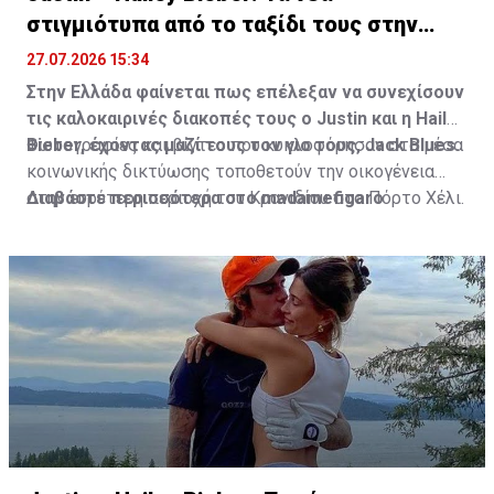
στιγμιότυπα από το ταξίδι τους στην
Ελλάδα
27.07.2026 15:34
Στην Ελλάδα φαίνεται πως επέλεξαν να συνεχίσουν
τις καλοκαιρινές διακοπές τους ο Justin και η Hailey
Bieber, έχοντας μαζί τους τον γιο τους, Jack Blues.
Φωτογραφίες και βίντεο που κυκλοφόρησαν στα μέσα
κοινωνικής δικτύωσης τοποθετούν την οικογένεια
στην ευρύτερη περιοχή του Κρανιδίου στο Πόρτο Χέλι.
Διαβάστε περισσότερα στο madamefigaro