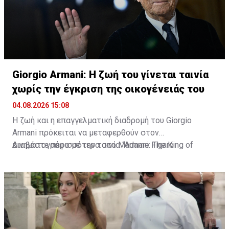
Giorgio Armani: Η ζωή του γίνεται ταινία
χωρίς την έγκριση της οικογένειάς του
04.08.2026 15:08
Η ζωή και η επαγγελματική διαδρομή του Giorgio
Armani πρόκειται να μεταφερθούν στον
κινηματογράφο με την ταινία “Armani: The King of
Διαβάστε περισσότερα στο Madame Figaro
Fashion”. Τη σκηνοθεσία έχει αναλάβει ο Δανός Bille
August, δύο φορές νικητής του Χρυσού Φοίνικα στο
Φεστιβάλ των Καννών.