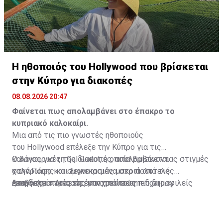
Η ηθοποιός του Hollywood που βρίσκεται
στην Κύπρο για διακοπές
08.08.2026 20:47
Φαίνεται πως απολαμβάνει στο έπακρο το
κυπριακό καλοκαίρι.
Μια από τις πιο γνωστές ηθοποιούς
του Hollywood επέλεξε την Κύπρο για τις
καλοκαιρινές της διακοπές, απολαμβάνοντας στιγμές
Ο λόγος για τη Gal Gadot, η οποία βρίσκεται
χαλάρωσης και ξεγνοιασιάς μακριά από τις
στην Πάφο και συγκεκριμένα στο πολυτελές
επαγγελματικές της υποχρεώσεις.
ξενοδοχείο Anassa, έναν από τους πιο δημοφιλείς
Διαβάστε περισσότερα στο
madamefigaro.cy
προορισμούς για όσους αναζητούν ιδιωτικότητα,
ηρεμία και πολυτέλεια.