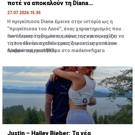
ποτέ να αποκαλούν τη Diana
“πριγκίπισσα”
27.07.2026 15:35
Η πριγκίπισσα Diana έμεινε στην ιστορία ως η
“πριγκίπισσα του Λαού”, ένας χαρακτηρισμός που
συνόδευσε τη δημόσια εικόνα της και συνεχίζει να
Για τον μικρότερο γιο της, όμως, ο συγκεκριμένος
τη συνοδεύει σχεδόν τρεις δεκαετίες μετά τον
τίτλος δεν ήταν ποτέ αρκετός για να αποτυπώσει
θάνατό της, το 1997.
πραγματικά ποια ήταν.
Διαβάστε περισσότερα στο madamefigaro
Justin – Hailey Bieber: Τα νέα