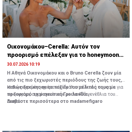
Οικονομάκου–Cerella: Αυτόν τον
προορισμό επέλεξαν για το honeymoon
τους
30.07.2026 10:19
Η Αθηνά Οικονομάκου και ο Bruno
Cerella
ζουν μία
από τις πιο ξεχωριστές περιόδους της ζωής τους,
καθώς ξεκίνησαν το ταξίδι του μέλιτός τους με
Η συγκεκριμένη ημέρα είχε μάλιστα διπλή σημασία για
προορισμό τη μαγευτική Γροιλανδία.
το ζευγάρι, αφού συνέπεσε με τα 40ά γενέθλια του
Bruno.
Διαβάστε περισσότερα στο madamefigaro