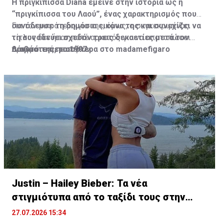
Η πριγκίπισσα Diana έμεινε στην ιστορία ως η
“πριγκίπισσα του Λαού”, ένας χαρακτηρισμός που
συνόδευσε τη δημόσια εικόνα της και συνεχίζει να
Για τον μικρότερο γιο της, όμως, ο συγκεκριμένος
τη συνοδεύει σχεδόν τρεις δεκαετίες μετά τον
τίτλος δεν ήταν ποτέ αρκετός για να αποτυπώσει
θάνατό της, το 1997.
πραγματικά ποια ήταν.
Διαβάστε περισσότερα στο madamefigaro
Justin – Hailey Bieber: Τα νέα
στιγμιότυπα από το ταξίδι τους στην
Ελλάδα
27.07.2026 15:34