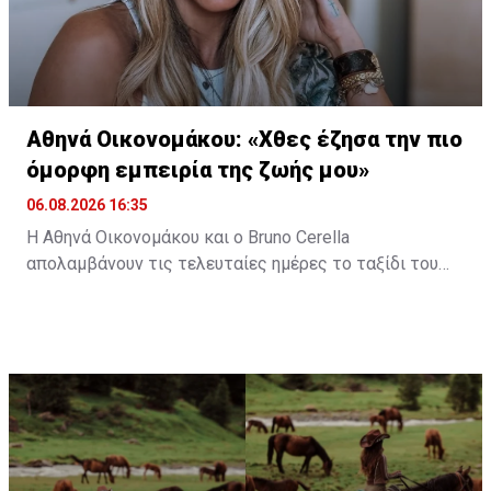
Αθηνά Οικονομάκου: «Χθες έζησα την πιο
όμορφη εμπειρία της ζωής μου»
06.08.2026 16:35
Η Αθηνά Οικονομάκου και ο Bruno Cerella
απολαμβάνουν τις τελευταίες ημέρες το ταξίδι του
μέλιτος τους στη μαγευτική Γαλλική Πολυνησία. Κατά
τη διάρκεια της παραμονής τους στον εξωτικό
προορισμό, έζησαν μοναδικές στιγμές, με κορυφαία
εμπειρία την κολύμβηση στον ωκεανό δίπλα σε
εντυπωσιακές πτεροφάλαινες.
Διαβάστε περισσότερα στο
madamefigaro.cy