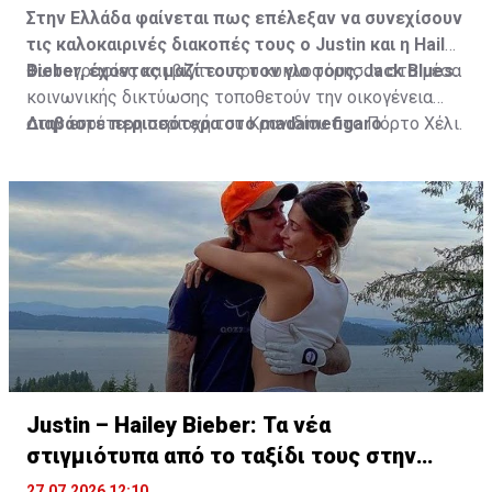
Στην Ελλάδα φαίνεται πως επέλεξαν να συνεχίσουν
τις καλοκαιρινές διακοπές τους ο Justin και η Hailey
Bieber, έχοντας μαζί τους τον γιο τους, Jack Blues.
Φωτογραφίες και βίντεο που κυκλοφόρησαν στα μέσα
κοινωνικής δικτύωσης τοποθετούν την οικογένεια
στην ευρύτερη περιοχή του Κρανιδίου στο Πόρτο Χέλι.
Διαβάστε περισσότερα στο madamefigaro
Justin – Hailey Bieber: Τα νέα
στιγμιότυπα από το ταξίδι τους στην
Ελλάδα
27.07.2026 12:10