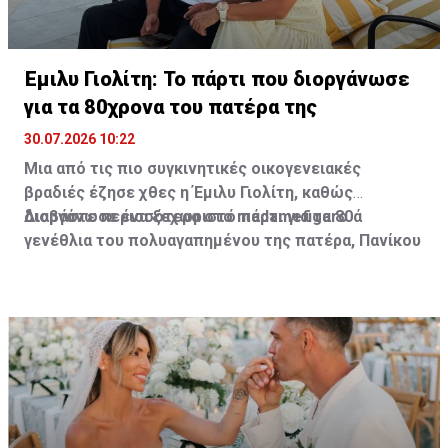
Έμιλυ Γιολίτη: Το πάρτι που διοργάνωσε
για τα 80χρονα του πατέρα της
30.07.2026 10:22
Μια από τις πιο συγκινητικές οικογενειακές
βραδιές έζησε χθες η Έμιλυ Γιολίτη, καθώς
διοργάνωσε ένα ξεχωριστό πάρτι για τα 80ά
Διαβάστε περισσότερα στο madamefigaro
γενέθλια του πολυαγαπημένου της πατέρα, Πανίκου
Γιολίτη, στην κατοικία της ίδιας και του Χρύσανθου
Τσουρούλλη, στη Λεμεσό.