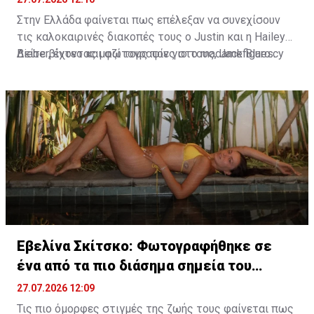
Στην Ελλάδα φαίνεται πως επέλεξαν να συνεχίσουν
τις καλοκαιρινές διακοπές τους ο Justin και η Hailey
Bieber, έχοντας μαζί τους τον γιο τους, Jack Blues.
Δείτε βίντεο και φωτογραφίες στο madamefigaro.cy
Φωτογραφίες και βίντεο που κυκλοφόρησαν στα μέσα
κοινωνικής δικτύωσης τοποθετούν την οικογένεια
στην ευρύτερη περιοχή του Κρανιδίου στο Πόρτο Χέλι.
Εβελίνα Σκίτσκο: Φωτογραφήθηκε σε
ένα από τα πιο διάσημα σημεία του
πλανήτη
27.07.2026 12:09
Τις πιο όμορφες στιγμές της ζωής τους φαίνεται πως