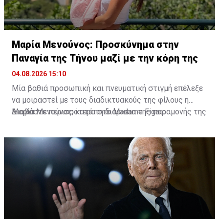
Μαρία Μενούνος: Προσκύνημα στην
Παναγία της Τήνου μαζί με την κόρη της
04.08.2026 15:10
Μία βαθιά προσωπική και πνευματική στιγμή επέλεξε
να μοιραστεί με τους διαδικτυακούς της φίλους η
Μαρία Μενούνος, κατά τη διάρκεια της παραμονής της
Διαβάστε περισσότερα στο Madame Figaro
στην Ελλάδα. Η Ελληνοαμερικανίδα παρουσιάστρια
επισκέφθηκε την Παναγία της Τήνου, έχοντας στο
πλευρό της τη μικρή της κόρη, Αθηνά, σε ένα
προσκύνημα που, όπως αποκάλυψε, είχε ξεχωριστή
σημασία για την ίδια.