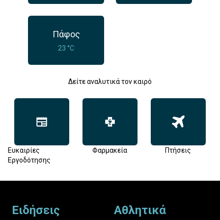
Πάφος
23 °C
Δείτε αναλυτικά τον καιρό
Ευκαιρίες
Φαρμακεία
Πτήσεις
Εργοδότησης
Footer
Ειδήσεις
Αθλητικά