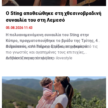
Ο Sting αποθεώθηκε στη χθεσινοβραδινή
συναυλία του στη Λεμεσό
05.08.2026 11:43
Η πολυαναμενόμενη συναυλία του Sting στην
Κύπρο, πραγματοποιήθηκε το βράδυ της Τρίτης, 4
Αυγούστου, στο Τσίρειο Στάδιο, στη Λεμεσό.
Ο Βρετανός καλλιτέχνης ερμήνευσε μερικές από τις
πιο γνωστές και αγαπημένες τους επιτυχίες,
ενθουσιάζοντας το πλήθος.
Διαβάστε περισσότερα στο ilovestyle