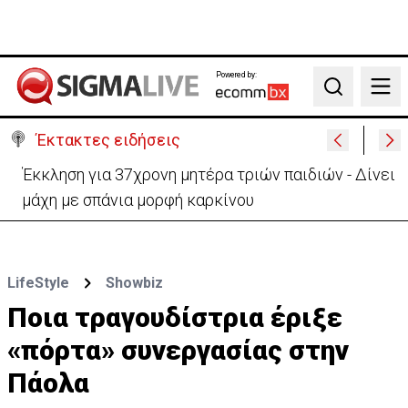
Powered by:
Search
Έκτακτες ειδήσεις
Γερμανία: Συγκρούστηκαν δύο τραμ - Τουλάχιστον
25 τραυματίες, οι 7 σοβαρά
LifeStyle
Showbiz
Ποια τραγουδίστρια έριξε
«πόρτα» συνεργασίας στην
Πάολα