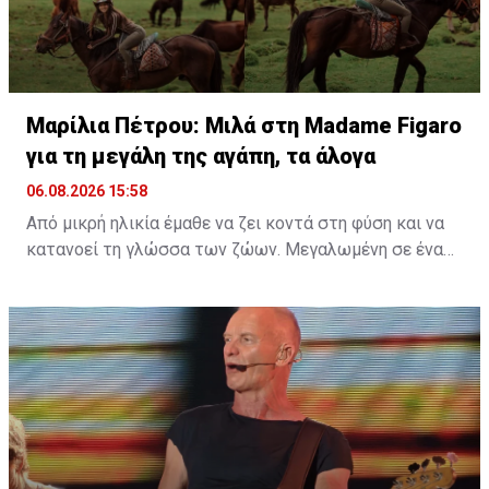
Διαβάστε επίσης:
Μαρίλια Πέτρου: Μιλά στη Madame
Figaro για τη μεγάλη της αγάπη, τα άλογα
Μαρίλια Πέτρου: Μιλά στη Madame Figaro
για τη μεγάλη της αγάπη, τα άλογα
06.08.2026 15:58
Από μικρή ηλικία έμαθε να ζει κοντά στη φύση και να
κατανοεί τη γλώσσα των ζώων. Μεγαλωμένη σε ένα
περιβάλλον γεμάτο ζωή, η αγάπη της για τα πλάσματα
γύρω της δεν ήταν απλώς μια παιδική ανάμνηση, αλλά
ένας δεσμός που εξελίχθηκε σε τρόπο ζωής. Μια
ταινία, ένα παιδικό όνειρο και μια βαθιά εσωτερική
ανάγκη για ελευθερία ήταν αρκετά για να γεννηθεί μια
σχέση που θα τη σημάδευε για πάντα.
Διαβάστε περισσότερα στο
madamefigaro.cy