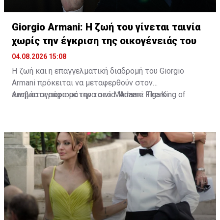
Giorgio Armani: Η ζωή του γίνεται ταινία
χωρίς την έγκριση της οικογένειάς του
04.08.2026 15:08
Η ζωή και η επαγγελματική διαδρομή του Giorgio
Armani πρόκειται να μεταφερθούν στον
κινηματογράφο με την ταινία “Armani: The King of
Διαβάστε περισσότερα στο Madame Figaro
Fashion”. Τη σκηνοθεσία έχει αναλάβει ο Δανός Bille
August, δύο φορές νικητής του Χρυσού Φοίνικα στο
Φεστιβάλ των Καννών.