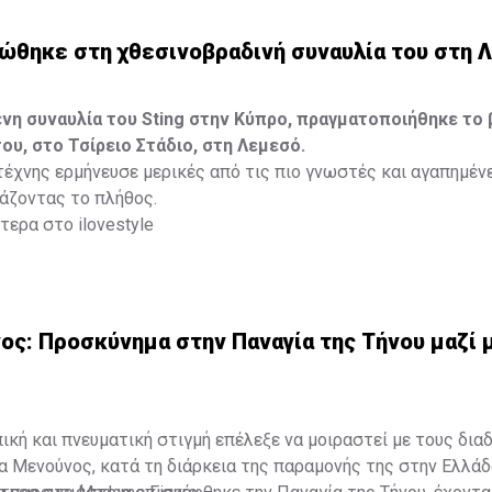
η που θα τη σημάδευε για πάντα.
εώθηκε στη χθεσινοβραδινή συναυλία του στη 
ότερα στο
madamefigaro.cy
η συναυλία του Sting στην Κύπρο, πραγματοποιήθηκε το 
του, στο Τσίρειο Στάδιο, στη Λεμεσό.
έχνης ερμήνευσε μερικές από τις πιο γνωστές και αγαπημέν
ιάζοντας το πλήθος.
ερα στο ilovestyle
ς: Προσκύνημα στην Παναγία της Τήνου μαζί 
κή και πνευματική στιγμή επέλεξε να μοιραστεί με τους δια
α Μενούνος, κατά τη διάρκεια της παραμονής της στην Ελλάδ