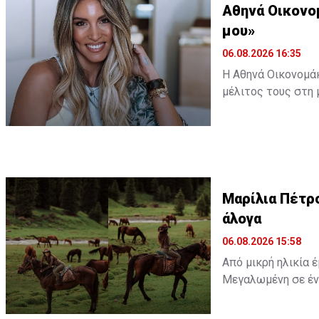
Αθηνά Οικονο
μου»
06.08.2026 16:35
Η Αθηνά Οικονομάκ
μέλιτος τους στη 
εξωτικό προορισμό
ωκεανό δίπλα σε 
Διαβάστε περισσ
Διαβάστε επίσης:
Μαρίλια Πέτρο
άλογα
άλογα
06.08.2026 15:58
Από μικρή ηλικία 
Μεγαλωμένη σε ένα
απλώς μια παιδική
ένα παιδικό όνειρ