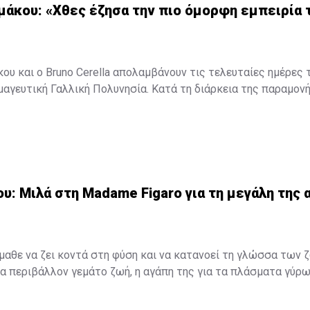
μάκου: «Χθες έζησα την πιο όμορφη εμπειρία 
ου και ο Bruno Cerella απολαμβάνουν τις τελευταίες ημέρες τ
μαγευτική Γαλλική Πολυνησία. Κατά τη διάρκεια της παραμον
, έζησαν μοναδικές στιγμές, με κορυφαία εμπειρία την κολύ
εντυπωσιακές πτεροφάλαινες.
ότερα στο
madamefigaro.cy
Μαρίλια Πέτρου: Μιλά στη Madame Figaro για τη μεγάλη της α
υ: Μιλά στη Madame Figaro για τη μεγάλη της α
έμαθε να ζει κοντά στη φύση και να κατανοεί τη γλώσσα των 
 περιβάλλον γεμάτο ζωή, η αγάπη της για τα πλάσματα γύρω
 ανάμνηση, αλλά ένας δεσμός που εξελίχθηκε σε τρόπο ζωής. 
ο και μια βαθιά εσωτερική ανάγκη για ελευθερία ήταν αρκετά γ