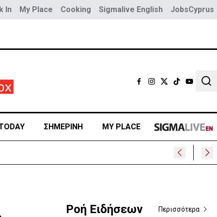
 In
My Place
Cooking
Sigmalive English
JobsCyprus
Sear
TODAY
ΣΗΜΕΡΙΝΗ
MY PLACE
Ροή Ειδήσεων
Περισσότερα