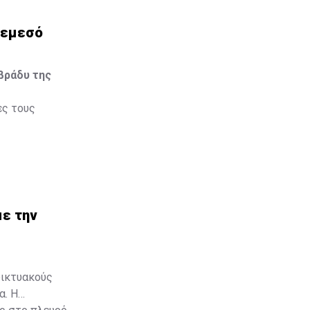
Λεμεσό
βράδυ της
ες τους
με την
δικτυακούς
α. Η