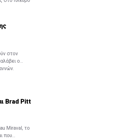
ας στο πλευρό
εχωριστή
της
ούν στον
ναλάβει ο
αννών.
ι Brad Pitt
u Miraval, το
αι που