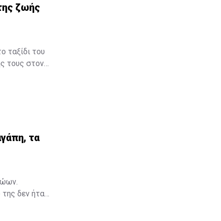
της ζωής
ο ταξίδι του
ής τους στον
μβηση στον
γάπη, τα
γάπη, τα
ζώων.
 της δεν ήταν
Μια ταινία,
ια να