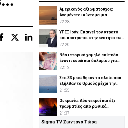
...
Αμερικανός αξιωματούχος:
Αναμένεται σύντομα μια
συμφωνία για Ορμούζ
22:28
ΥΠΕΞ Ιράν: Επαινεί τον στρατό
και προτρέπει στην ενότητα των
μουσουλμάνων
22:20
Νέο ιστορικό χαμηλό επίπεδο
έναντι ευρώ και δολαρίου για
τουρκική λίρα
22:12
Στα 33 μειώθηκαν τα πλοία που
εξήλθαν το Ορμούζ μέχρι την
Πέμπτη
21:55
Ουκρανία: Δύο νεκροί και έξι
τραυματίες από ρωσικά
πλήγματα
21:37
Sigma TV Ζωντανά Τώρα
ΗΠΑ: Η Γερουσία ενέκρινε νέες