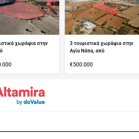
ιστικά χωράφια στην
3 τουριστικά χωράφια στην
νό
Αγία Νάπα, από
0.000
€500.000