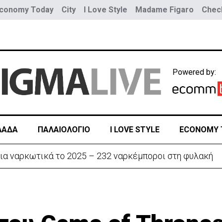
conomy Today
City
I Love Style
Madame Figaro
Check
Powered by:
ΛΑΔΑ
ΠΑΛΑΙΟΛΟΓΙΟ
I LOVE STYLE
ECONOMY 
ην «Corner» o Προύντζος - «Πληγώνει τις αναμνήσεις»