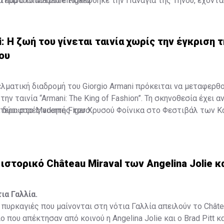
α παρουσιάστρια επισκέφθηκε την Παναγία της Τήνου, έχοντ
τερα στο Madame Figaro
κόρη, Αθηνά, σε ένα προσκύνημα που, όπως αποκάλυψε, είχε ξ
α.
i: Η ζωή του γίνεται ταινία χωρίς την έγκριση 
ου
ελματική διαδρομή του Giorgio Armani πρόκειται να μεταφερθ
ην ταινία “Armani: The King of Fashion”. Τη σκηνοθεσία έχει α
t, δύο φορές νικητής του Χρυσού Φοίνικα στο Φεστιβάλ των Κ
τερα στο Madame Figaro
ιστορικό Château Miraval των Angelina Jolie κα
ια Γαλλία.
πυρκαγιές που μαίνονται στη νότια Γαλλία απειλούν το Châtea
ο που απέκτησαν από κοινού η Angelina Jolie και ο Brad Pitt κ