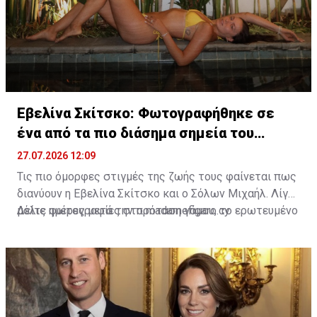
Εβελίνα Σκίτσκο: Φωτογραφήθηκε σε
ένα από τα πιο διάσημα σημεία του
πλανήτη
27.07.2026 12:09
Τις πιο όμορφες στιγμές της ζωής τους φαίνεται πως
διανύουν η Εβελίνα Σκίτσκο και ο Σόλων Μιχαήλ. Λίγες
μόλις ημέρες μετά την πρόταση γάμου, το ερωτευμένο
Δείτε φωτογραφίες στο madamefigaro.cy
ζευγάρι ταξίδεψε στο μαγευτικό Μπαλί, επιλέγοντας
έναν από τους πιο δημοφιλείς προορισμούς στον
κόσμο για να ζήσει μοναδικές εμπειρίες.