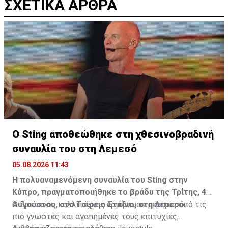
ΣΧΕΤΙΚΑ ΑΡΘΡΑ
Ο Sting αποθεώθηκε στη χθεσινοβραδινή
συναυλία του στη Λεμεσό
05.08.2026 11:43
Η πολυαναμενόμενη συναυλία του Sting στην
Κύπρο, πραγματοποιήθηκε το βράδυ της Τρίτης, 4
Αυγούστου, στο Τσίρειο Στάδιο, στη Λεμεσό.
Ο Βρετανός καλλιτέχνης ερμήνευσε μερικές από τις
πιο γνωστές και αγαπημένες τους επιτυχίες,