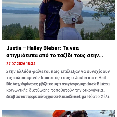
Justin – Hailey Bieber: Τα νέα
στιγμιότυπα από το ταξίδι τους στην
Ελλάδα
27.07.2026 15:34
Στην Ελλάδα φαίνεται πως επέλεξαν να συνεχίσουν
τις καλοκαιρινές διακοπές τους ο Justin και η Hailey
Bieber, έχοντας μαζί τους τον γιο τους, Jack Blues.
Φωτογραφίες και βίντεο που κυκλοφόρησαν στα μέσα
κοινωνικής δικτύωσης τοποθετούν την οικογένεια
στην ευρύτερη περιοχή του Κρανιδίου στο Πόρτο Χέλι.
Διαβάστε περισσότερα στο madamefigaro