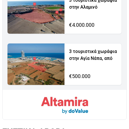
3 τουριστικά χωράφια
στην Αλαμινό
€4.000.000
3 τουριστικά χωράφια
στην Αγία Νάπα, από
€500.000