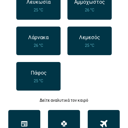
Λευκωσία
Αμμόχωστος
25 °C
26 °C
Λάρνακα
Λεμεσός
26 °C
25 °C
Πάφος
25 °C
Δείτε αναλυτικά τον καιρό