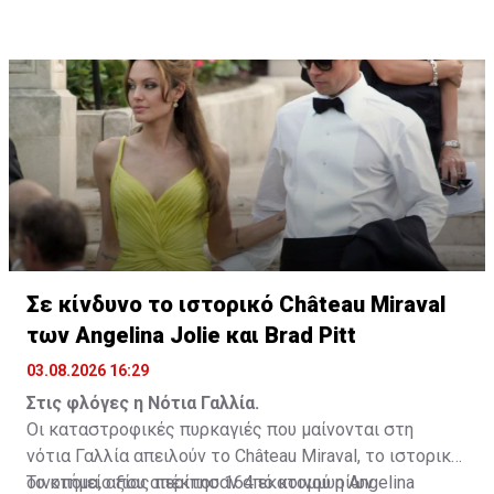
Fashion”. Τη σκηνοθεσία έχει αναλάβει ο Δανός Bille
August, δύο φορές νικητής του Χρυσού Φοίνικα στο
Φεστιβάλ των Καννών.
Σε κίνδυνο το ιστορικό Château Miraval
των Angelina Jolie και Brad Pitt
03.08.2026 16:29
Στις φλόγες η Νότια Γαλλία.
Οι καταστροφικές πυρκαγιές που μαίνονται στη
νότια Γαλλία απειλούν το Château Miraval, το ιστορικό
οινοποιείο που απέκτησαν από κοινού η Angelina
Το κτήμα, αξίας περίπου 164 εκατομμυρίων