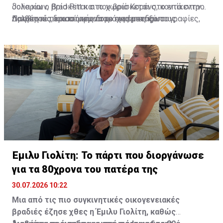
Jolie και ο Brad Pitt και που βρίσκεται στο επίκεντρο
δολαρίων, βρίσκεται στο χωριό Κορένς, κοντά στην
πολυετούς δικαστικής διαμάχης μεταξύ τους.
Προβηγκία, και σύμφωνα με εναέριες φωτογραφίες,
Διαβάστε περισσότερα στο
madamefigaro
πυκνοί καπνοί έχουν περικυκλώσει την περιοχή και
τους αμπελώνες του. Μέχρι στιγμής, ωστόσο, δεν
υπάρχουν ενδείξεις ότι το Château Miraval έχει
υποστεί ζημιές.
Έμιλυ Γιολίτη: Το πάρτι που διοργάνωσε
για τα 80χρονα του πατέρα της
30.07.2026 10:22
Μια από τις πιο συγκινητικές οικογενειακές
βραδιές έζησε χθες η Έμιλυ Γιολίτη, καθώς