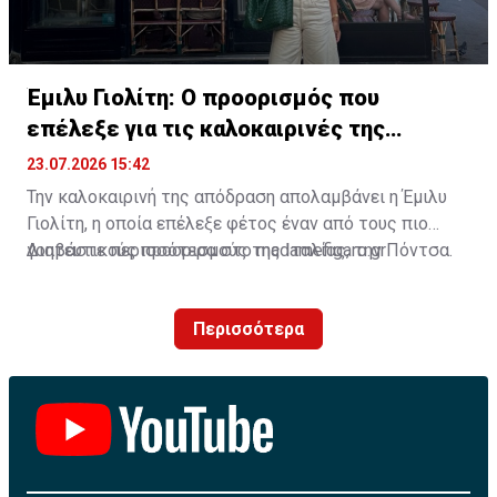
Έμιλυ Γιολίτη: Ο προορισμός που
επέλεξε για τις καλοκαιρινές της
διακοπές
23.07.2026 15:42
Την καλοκαιρινή της απόδραση απολαμβάνει η Έμιλυ
Γιολίτη, η οποία επέλεξε φέτος έναν από τους πιο
γοητευτικούς προορισμούς της Ιταλίας, την Πόντσα.
Διαβάστε περισσότερα στο madamefigaro.gr
Περισσότερα