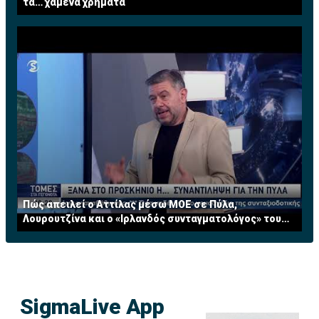
τα… χαμένα χρήματα
Πώς απειλεί ο Αττίλας μέσω ΜΟΕ σε Πύλα,
Λουρουτζίνα και ο «Ιρλανδός συνταγματολόγος» του
ΟΗΕ
SigmaLive App