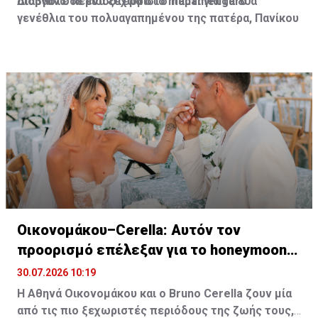
διοργάνωσε ένα ξεχωριστό πάρτι για τα 80ά
Διαβάστε περισσότερα στο madamefigaro
γενέθλια του πολυαγαπημένου της πατέρα, Πανίκου
Γιολίτη, στην κατοικία της ίδιας και του Χρύσανθου
Τσουρούλλη, στη Λεμεσό.
Οικονομάκου–Cerella: Αυτόν τον
προορισμό επέλεξαν για το honeymoon
τους
30.07.2026 10:19
Η Αθηνά Οικονομάκου και ο Bruno
Cerella
ζουν μία
από τις πιο ξεχωριστές περιόδους της ζωής τους,