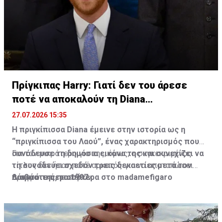
Martin Scorsese, Jennifer Lawrence και Morgan
Freeman.
Πρίγκιπας Harry: Γιατί δεν του άρεσε
ποτέ να αποκαλούν τη Diana
“πριγκίπισσα”
27.07.2026 15:35
Η πριγκίπισσα Diana έμεινε στην ιστορία ως η
“πριγκίπισσα του Λαού”, ένας χαρακτηρισμός που
συνόδευσε τη δημόσια εικόνα της και συνεχίζει να
Για τον μικρότερο γιο της, όμως, ο συγκεκριμένος
τη συνοδεύει σχεδόν τρεις δεκαετίες μετά τον
τίτλος δεν ήταν ποτέ αρκετός για να αποτυπώσει
θάνατό της, το 1997.
πραγματικά ποια ήταν.
Διαβάστε περισσότερα στο madamefigaro