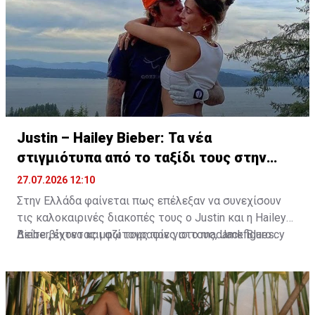
Justin – Hailey Bieber: Τα νέα
στιγμιότυπα από το ταξίδι τους στην
Ελλάδα
27.07.2026 12:10
Στην Ελλάδα φαίνεται πως επέλεξαν να συνεχίσουν
τις καλοκαιρινές διακοπές τους ο Justin και η Hailey
Bieber, έχοντας μαζί τους τον γιο τους, Jack Blues.
Δείτε βίντεο και φωτογραφίες στο madamefigaro.cy
Φωτογραφίες και βίντεο που κυκλοφόρησαν στα μέσα
κοινωνικής δικτύωσης τοποθετούν την οικογένεια
στην ευρύτερη περιοχή του Κρανιδίου στο Πόρτο Χέλι.