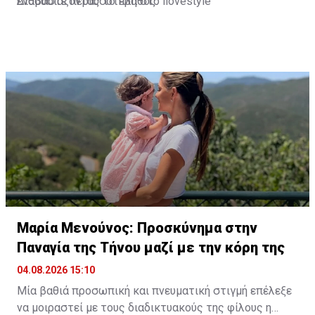
ενθουσιάζοντας το πλήθος.
Διαβάστε περισσότερα στο ilovestyle
Μαρία Μενούνος: Προσκύνημα στην
Παναγία της Τήνου μαζί με την κόρη της
04.08.2026 15:10
Μία βαθιά προσωπική και πνευματική στιγμή επέλεξε
να μοιραστεί με τους διαδικτυακούς της φίλους η