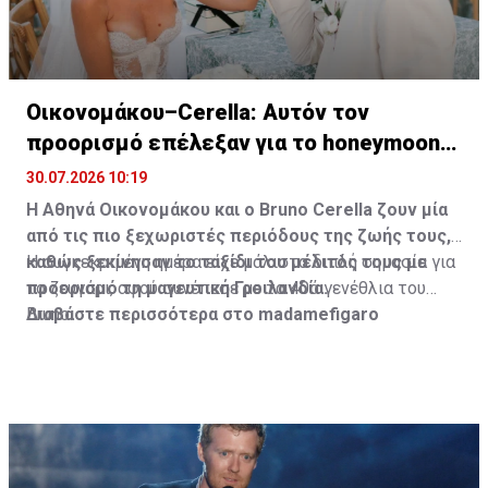
Οικονομάκου–Cerella: Αυτόν τον
προορισμό επέλεξαν για το honeymoon
τους
30.07.2026 10:19
Η Αθηνά Οικονομάκου και ο Bruno
Cerella
ζουν μία
από τις πιο ξεχωριστές περιόδους της ζωής τους,
καθώς ξεκίνησαν το ταξίδι του μέλιτός τους με
Η συγκεκριμένη ημέρα είχε μάλιστα διπλή σημασία για
προορισμό τη μαγευτική Γροιλανδία.
το ζευγάρι, αφού συνέπεσε με τα 40ά γενέθλια του
Bruno.
Διαβάστε περισσότερα στο madamefigaro