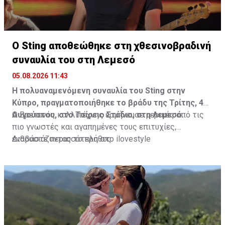
Ο Sting αποθεώθηκε στη χθεσινοβραδινή
συναυλία του στη Λεμεσό
05.08.2026 11:43
Η πολυαναμενόμενη συναυλία του Sting στην
Κύπρο, πραγματοποιήθηκε το βράδυ της Τρίτης, 4
Αυγούστου, στο Τσίρειο Στάδιο, στη Λεμεσό.
Ο Βρετανός καλλιτέχνης ερμήνευσε μερικές από τις
πιο γνωστές και αγαπημένες τους επιτυχίες,
ενθουσιάζοντας το πλήθος.
Διαβάστε περισσότερα στο ilovestyle