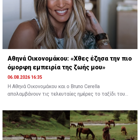
Αθηνά Οικονομάκου: «Χθες έζησα την πιο
όμορφη εμπειρία της ζωής μου»
06.08.2026 16:35
Η Αθηνά Οικονομάκου και ο Bruno Cerella
απολαμβάνουν τις τελευταίες ημέρες το ταξίδι του
μέλιτος τους στη μαγευτική Γαλλική Πολυνησία. Κατά
τη διάρκεια της παραμονής τους στον εξωτικό
προορισμό, έζησαν μοναδικές στιγμές, με κορυφαία
εμπειρία την κολύμβηση στον ωκεανό δίπλα σε
εντυπωσιακές πτεροφάλαινες.