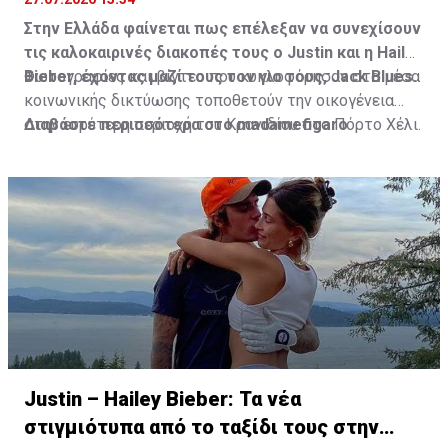
Στην Ελλάδα φαίνεται πως επέλεξαν να συνεχίσουν
τις καλοκαιρινές διακοπές τους ο Justin και η Hailey
Bieber, έχοντας μαζί τους τον γιο τους, Jack Blues.
Φωτογραφίες και βίντεο που κυκλοφόρησαν στα μέσα
κοινωνικής δικτύωσης τοποθετούν την οικογένεια
στην ευρύτερη περιοχή του Κρανιδίου στο Πόρτο Χέλι.
Διαβάστε περισσότερα στο madamefigaro
Justin – Hailey Bieber: Τα νέα
στιγμιότυπα από το ταξίδι τους στην