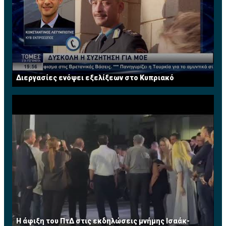
Διεργασίες ενόψει εξελίξεων στο Κυπριακό
Η άφιξη του ΠτΔ στις εκδηλώσεις μνήμης Ισαάκ-