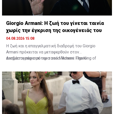
Giorgio Armani: Η ζωή του γίνεται ταινία
χωρίς την έγκριση της οικογένειάς του
04.08.2026 15:08
Η ζωή και η επαγγελματική διαδρομή του Giorgio
Armani πρόκειται να μεταφερθούν στον
κινηματογράφο με την ταινία “Armani: The King of
Διαβάστε περισσότερα στο Madame Figaro
Fashion”. Τη σκηνοθεσία έχει αναλάβει ο Δανός Bille
August, δύο φορές νικητής του Χρυσού Φοίνικα στο
Φεστιβάλ των Καννών.