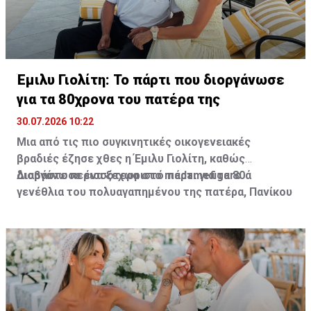
Έμιλυ Γιολίτη: Το πάρτι που διοργάνωσε
για τα 80χρονα του πατέρα της
30.07.2026 10:22
Μια από τις πιο συγκινητικές οικογενειακές
βραδιές έζησε χθες η Έμιλυ Γιολίτη, καθώς
διοργάνωσε ένα ξεχωριστό πάρτι για τα 80ά
Διαβάστε περισσότερα στο madamefigaro
γενέθλια του πολυαγαπημένου της πατέρα, Πανίκου
Γιολίτη, στην κατοικία της ίδιας και του Χρύσανθου
Τσουρούλλη, στη Λεμεσό.