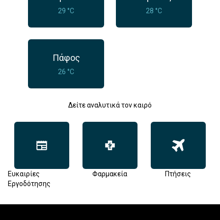
29 °C
28 °C
Πάφος
26 °C
Δείτε αναλυτικά τον καιρό
Ευκαιρίες
Φαρμακεία
Πτήσεις
Εργοδότησης
Footer