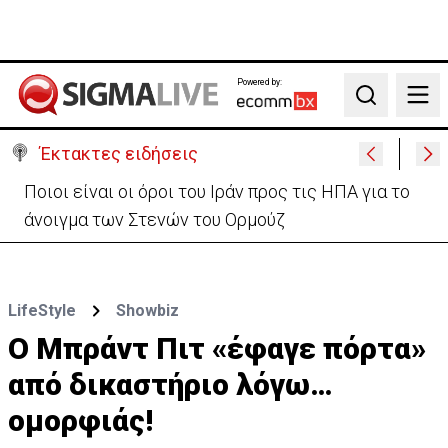
Powered by:
Search
Έκτακτες ειδήσεις
Υψηλές οι θερμοκρασίες με αυξημένη υγρασία
-«Στα παράλια είναι δύσκολα»
LifeStyle
Showbiz
Ο Μπράντ Πιτ «έφαγε πόρτα»
από δικαστήριο λόγω…
ομορφιάς!