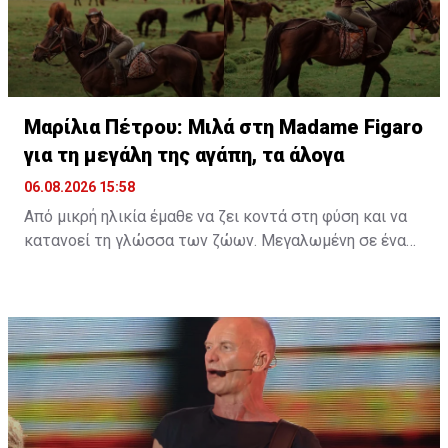
Διαβάστε περισσότερα στο
madamefigaro.cy
Διαβάστε επίσης:
Μαρίλια Πέτρου: Μιλά στη Madame
Figaro για τη μεγάλη της αγάπη, τα άλογα
Μαρίλια Πέτρου: Μιλά στη Madame Figaro
για τη μεγάλη της αγάπη, τα άλογα
06.08.2026 15:58
Από μικρή ηλικία έμαθε να ζει κοντά στη φύση και να
κατανοεί τη γλώσσα των ζώων. Μεγαλωμένη σε ένα
περιβάλλον γεμάτο ζωή, η αγάπη της για τα πλάσματα
γύρω της δεν ήταν απλώς μια παιδική ανάμνηση, αλλά
ένας δεσμός που εξελίχθηκε σε τρόπο ζωής. Μια
ταινία, ένα παιδικό όνειρο και μια βαθιά εσωτερική
ανάγκη για ελευθερία ήταν αρκετά για να γεννηθεί μια
σχέση που θα τη σημάδευε για πάντα.
Διαβάστε περισσότερα στο
madamefigaro.cy