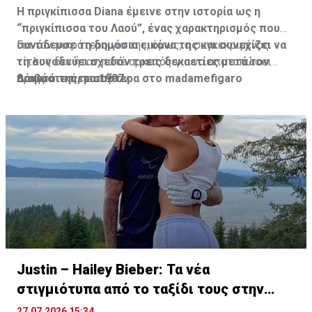
Η πριγκίπισσα Diana έμεινε στην ιστορία ως η
“πριγκίπισσα του Λαού”, ένας χαρακτηρισμός που
συνόδευσε τη δημόσια εικόνα της και συνεχίζει να
Για τον μικρότερο γιο της, όμως, ο συγκεκριμένος
τη συνοδεύει σχεδόν τρεις δεκαετίες μετά τον
τίτλος δεν ήταν ποτέ αρκετός για να αποτυπώσει
θάνατό της, το 1997.
πραγματικά ποια ήταν.
Διαβάστε περισσότερα στο madamefigaro
Justin – Hailey Bieber: Τα νέα
στιγμιότυπα από το ταξίδι τους στην
Ελλάδα
27.07.2026 15:34