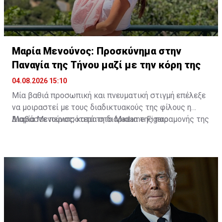
Μαρία Μενούνος: Προσκύνημα στην
Παναγία της Τήνου μαζί με την κόρη της
04.08.2026 15:10
Μία βαθιά προσωπική και πνευματική στιγμή επέλεξε
να μοιραστεί με τους διαδικτυακούς της φίλους η
Μαρία Μενούνος, κατά τη διάρκεια της παραμονής της
Διαβάστε περισσότερα στο Madame Figaro
στην Ελλάδα. Η Ελληνοαμερικανίδα παρουσιάστρια
επισκέφθηκε την Παναγία της Τήνου, έχοντας στο
πλευρό της τη μικρή της κόρη, Αθηνά, σε ένα
προσκύνημα που, όπως αποκάλυψε, είχε ξεχωριστή
σημασία για την ίδια.