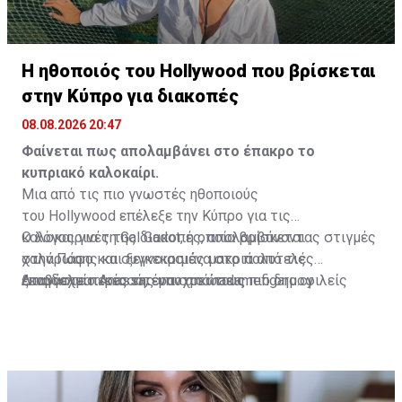
Η ηθοποιός του Hollywood που βρίσκεται
στην Κύπρο για διακοπές
08.08.2026 20:47
Φαίνεται πως απολαμβάνει στο έπακρο το
κυπριακό καλοκαίρι.
Μια από τις πιο γνωστές ηθοποιούς
του Hollywood επέλεξε την Κύπρο για τις
καλοκαιρινές της διακοπές, απολαμβάνοντας στιγμές
Ο λόγος για τη Gal Gadot, η οποία βρίσκεται
χαλάρωσης και ξεγνοιασιάς μακριά από τις
στην Πάφο και συγκεκριμένα στο πολυτελές
επαγγελματικές της υποχρεώσεις.
ξενοδοχείο Anassa, έναν από τους πιο δημοφιλείς
Διαβάστε περισσότερα στο
madamefigaro.cy
προορισμούς για όσους αναζητούν ιδιωτικότητα,
ηρεμία και πολυτέλεια.