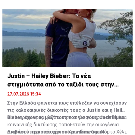
Justin – Hailey Bieber: Τα νέα
στιγμιότυπα από το ταξίδι τους στην
Ελλάδα
27.07.2026 15:34
Στην Ελλάδα φαίνεται πως επέλεξαν να συνεχίσουν
τις καλοκαιρινές διακοπές τους ο Justin και η Hailey
Bieber, έχοντας μαζί τους τον γιο τους, Jack Blues.
Φωτογραφίες και βίντεο που κυκλοφόρησαν στα μέσα
κοινωνικής δικτύωσης τοποθετούν την οικογένεια
στην ευρύτερη περιοχή του Κρανιδίου στο Πόρτο Χέλι.
Διαβάστε περισσότερα στο madamefigaro