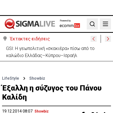
Powered by:
Search
Έκτακτες ειδήσεις
Συντριβή ελικοπτέρου σε βουνοπλαγιά στο Ρίο ντε
Τζανέιρο - 4 νεκροί (BINTEO)
LifeStyle
Showbiz
Έξαλλη η σύζυγος του Πάνου
Καλίδη
19.12.2014 08:07
Showbiz