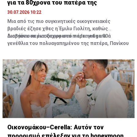
για τα 80χρονα του πατέρα της
30.07.2026 10:22
Μια από τις πιο συγκινητικές οικογενειακές
βραδιές έζησε χθες η Έμιλυ Γιολίτη, καθώς
διοργάνωσε ένα ξεχωριστό πάρτι για τα 80ά
Διαβάστε περισσότερα στο madamefigaro
γενέθλια του πολυαγαπημένου της πατέρα, Πανίκου
Γιολίτη, στην κατοικία της ίδιας και του Χρύσανθου
Τσουρούλλη, στη Λεμεσό.
Οικονομάκου–Cerella: Αυτόν τον
προορισμό επέλεξαν για το honeymoon