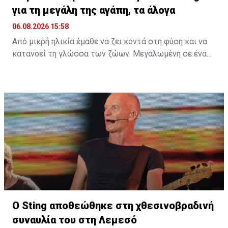
για τη μεγάλη της αγάπη, τα άλογα
06.08.2026 15:58
Από μικρή ηλικία έμαθε να ζει κοντά στη φύση και να
κατανοεί τη γλώσσα των ζώων. Μεγαλωμένη σε ένα
περιβάλλον γεμάτο ζωή, η αγάπη της για τα πλάσματα
γύρω της δεν ήταν απλώς μια παιδική ανάμνηση, αλλά
ένας δεσμός που εξελίχθηκε σε τρόπο ζωής. Μια
ταινία, ένα παιδικό όνειρο και μια βαθιά εσωτερική
ανάγκη για ελευθερία ήταν αρκετά για να γεννηθεί μια
σχέση που θα τη σημάδευε για πάντα.
Διαβάστε περισσότερα στο
madamefigaro.cy
Ο Sting αποθεώθηκε στη χθεσινοβραδινή
συναυλία του στη Λεμεσό