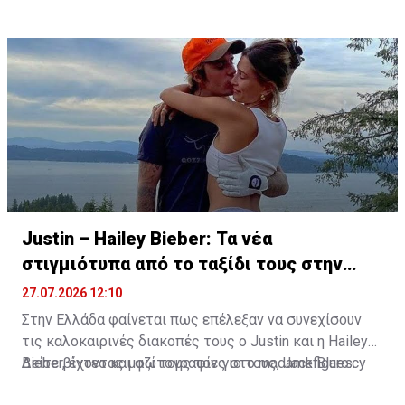
Justin – Hailey Bieber: Τα νέα
στιγμιότυπα από το ταξίδι τους στην
Ελλάδα
27.07.2026 12:10
Στην Ελλάδα φαίνεται πως επέλεξαν να συνεχίσουν
τις καλοκαιρινές διακοπές τους ο Justin και η Hailey
Bieber, έχοντας μαζί τους τον γιο τους, Jack Blues.
Δείτε βίντεο και φωτογραφίες στο madamefigaro.cy
Φωτογραφίες και βίντεο που κυκλοφόρησαν στα μέσα