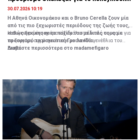
τους
30.07.2026 10:19
Η Αθηνά Οικονομάκου και ο Bruno
Cerella
ζουν μία
από τις πιο ξεχωριστές περιόδους της ζωής τους,
καθώς ξεκίνησαν το ταξίδι του μέλιτός τους με
Η συγκεκριμένη ημέρα είχε μάλιστα διπλή σημασία για
προορισμό τη μαγευτική Γροιλανδία.
το ζευγάρι, αφού συνέπεσε με τα 40ά γενέθλια του
Bruno.
Διαβάστε περισσότερα στο madamefigaro