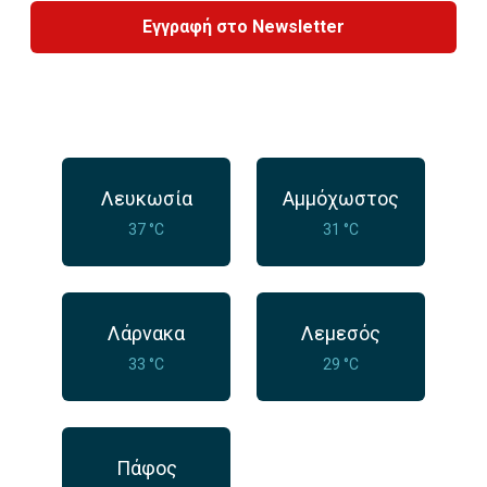
Εγγραφή στο Newsletter
Λευκωσία
Αμμόχωστος
37 °C
31 °C
Λάρνακα
Λεμεσός
33 °C
29 °C
Πάφος