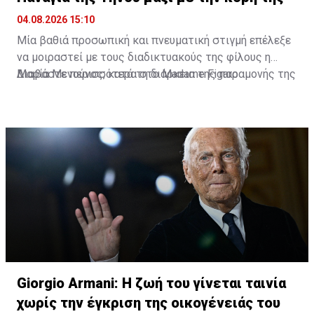
04.08.2026 15:10
Μία βαθιά προσωπική και πνευματική στιγμή επέλεξε
να μοιραστεί με τους διαδικτυακούς της φίλους η
Μαρία Μενούνος, κατά τη διάρκεια της παραμονής της
Διαβάστε περισσότερα στο Madame Figaro
στην Ελλάδα. Η Ελληνοαμερικανίδα παρουσιάστρια
επισκέφθηκε την Παναγία της Τήνου, έχοντας στο
πλευρό της τη μικρή της κόρη, Αθηνά, σε ένα
προσκύνημα που, όπως αποκάλυψε, είχε ξεχωριστή
σημασία για την ίδια.
Giorgio Armani: Η ζωή του γίνεται ταινία
χωρίς την έγκριση της οικογένειάς του