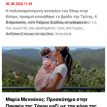
05.08.2026 11:43
Η πολυαναμενόμενη συναυλία του Sting στην
Κύπρο, πραγματοποιήθηκε το βράδυ της Τρίτης, 4
Αυγούστου, στο Τσίρειο Στάδιο, στη Λεμεσό.
Ο Βρετανός καλλιτέχνης ερμήνευσε μερικές από τις
πιο γνωστές και αγαπημένες τους επιτυχίες,
ενθουσιάζοντας το πλήθος.
Διαβάστε περισσότερα στο ilovestyle
Μαρία Μενούνος: Προσκύνημα στην
Παναγία της Τήνου μαζί με την κόρη της