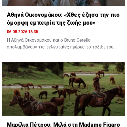
Αθηνά Οικονομάκου: «Χθες έζησα την πιο
όμορφη εμπειρία της ζωής μου»
06.08.2026 16:35
Η Αθηνά Οικονομάκου και ο Bruno Cerella
απολαμβάνουν τις τελευταίες ημέρες το ταξίδι του
μέλιτος τους στη μαγευτική Γαλλική Πολυνησία. Κατά
τη διάρκεια της παραμονής τους στον εξωτικό
προορισμό, έζησαν μοναδικές στιγμές, με κορυφαία
εμπειρία την κολύμβηση στον ωκεανό δίπλα σε
εντυπωσιακές πτεροφάλαινες.
Διαβάστε περισσότερα στο
madamefigaro.cy
Διαβάστε επίσης:
Μαρίλια Πέτρου: Μιλά στη Madame
Figaro για τη μεγάλη της αγάπη, τα άλογα
Μαρίλια Πέτρου: Μιλά στη Madame Figaro