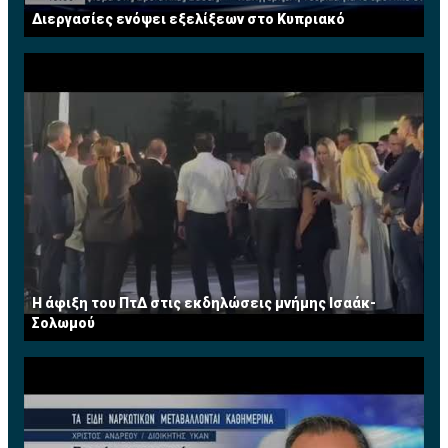
Διεργασίες ενόψει εξελίξεων στο Κυπριακό
Η άφιξη του ΠτΔ στις εκδηλώσεις μνήμης Ισαάκ-
Σολωμού