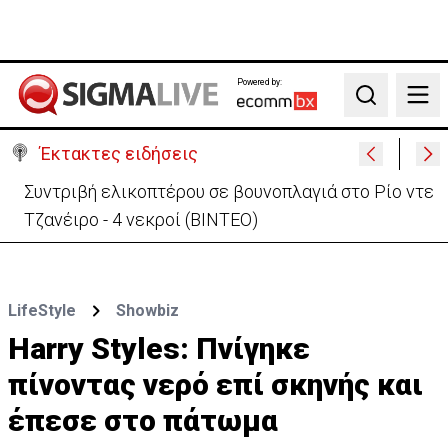
Powered by:
Search
Έκτακτες ειδήσεις
Στις φλόγες όχημα δίπλα σε χωράφι στη Λάρνακα -
Πρόλαβαν τα χειρότερα
LifeStyle
Showbiz
Harry Styles: Πνίγηκε
πίνοντας νερό επί σκηνής και
έπεσε στο πάτωμα