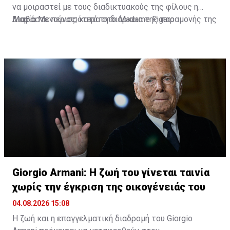
να μοιραστεί με τους διαδικτυακούς της φίλους η
Μαρία Μενούνος, κατά τη διάρκεια της παραμονής της
Διαβάστε περισσότερα στο Madame Figaro
στην Ελλάδα. Η Ελληνοαμερικανίδα παρουσιάστρια
επισκέφθηκε την Παναγία της Τήνου, έχοντας στο
πλευρό της τη μικρή της κόρη, Αθηνά, σε ένα
προσκύνημα που, όπως αποκάλυψε, είχε ξεχωριστή
σημασία για την ίδια.
Giorgio Armani: Η ζωή του γίνεται ταινία
χωρίς την έγκριση της οικογένειάς του
04.08.2026 15:08
Η ζωή και η επαγγελματική διαδρομή του Giorgio