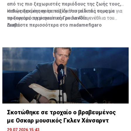
από τις πιο ξεχωριστές περιόδους της ζωής τους,
καθώς ξεκίνησαν το ταξίδι του μέλιτός τους με
Η συγκεκριμένη ημέρα είχε μάλιστα διπλή σημασία για
προορισμό τη μαγευτική Γροιλανδία.
το ζευγάρι, αφού συνέπεσε με τα 40ά γενέθλια του
Bruno.
Διαβάστε περισσότερα στο madamefigaro
Σκοτώθηκε σε τροχαίο ο βραβευμένος
με Οσκαρ μουσικός Γκλεν Χάνσαρντ
29.07.2026 15:43