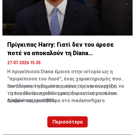
Martin Scorsese, Jennifer Lawrence και Morgan
Freeman.
Πρίγκιπας Harry: Γιατί δεν του άρεσε
ποτέ να αποκαλούν τη Diana
“πριγκίπισσα”
27.07.2026 15:35
Η πριγκίπισσα Diana έμεινε στην ιστορία ως η
“πριγκίπισσα του Λαού”, ένας χαρακτηρισμός που
συνόδευσε τη δημόσια εικόνα της και συνεχίζει να
Για τον μικρότερο γιο της, όμως, ο συγκεκριμένος
τη συνοδεύει σχεδόν τρεις δεκαετίες μετά τον
τίτλος δεν ήταν ποτέ αρκετός για να αποτυπώσει
θάνατό της, το 1997.
πραγματικά ποια ήταν.
Διαβάστε περισσότερα στο madamefigaro
Περισσότερα