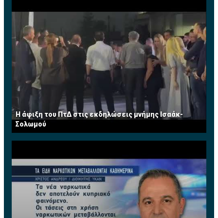
Η άφιξη του ΠτΔ στις εκδηλώσεις μνήμης Ισαάκ-
Σολωμού