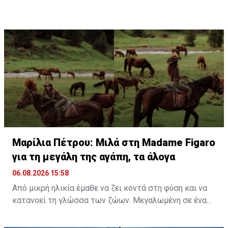
μέλιτος τους στη μαγευτική Γαλλική Πολυνησία. Κατά
τη διάρκεια της παραμονής τους στον εξωτικό
προορισμό, έζησαν μοναδικές στιγμές, με κορυφαία
εμπειρία την κολύμβηση στον ωκεανό δίπλα σε
Πηγή: ΑΠΕ-ΜΠΕ
εντυπωσιακές πτεροφάλαινες.
Διαβάστε περισσότερα στο
madamefigaro.cy
Διαβάστε επίσης:
Μαρίλια Πέτρου: Μιλά στη Madame
Figaro για τη μεγάλη της αγάπη, τα άλογα
Μαρίλια Πέτρου: Μιλά στη Madame Figaro
για τη μεγάλη της αγάπη, τα άλογα
06.08.2026 15:58
Από μικρή ηλικία έμαθε να ζει κοντά στη φύση και να
κατανοεί τη γλώσσα των ζώων. Μεγαλωμένη σε ένα
περιβάλλον γεμάτο ζωή, η αγάπη της για τα πλάσματα
γύρω της δεν ήταν απλώς μια παιδική ανάμνηση, αλλά