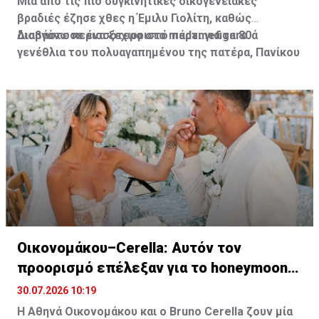
Μια από τις πιο συγκινητικές οικογενειακές
βραδιές έζησε χθες η Έμιλυ Γιολίτη, καθώς
διοργάνωσε ένα ξεχωριστό πάρτι για τα 80ά
Διαβάστε περισσότερα στο madamefigaro
γενέθλια του πολυαγαπημένου της πατέρα, Πανίκου
Γιολίτη, στην κατοικία της ίδιας και του Χρύσανθου
Τσουρούλλη, στη Λεμεσό.
Οικονομάκου–Cerella: Αυτόν τον
προορισμό επέλεξαν για το honeymoon
τους
30.07.2026 10:19
Η Αθηνά Οικονομάκου και ο Bruno
Cerella
ζουν μία