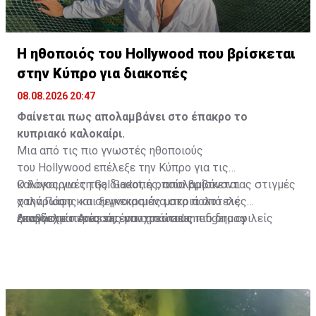
Η ηθοποιός του Hollywood που βρίσκεται
στην Κύπρο για διακοπές
08.08.2026 20:47
Φαίνεται πως απολαμβάνει στο έπακρο το
κυπριακό καλοκαίρι.
Μια από τις πιο γνωστές ηθοποιούς
του Hollywood επέλεξε την Κύπρο για τις
καλοκαιρινές της διακοπές, απολαμβάνοντας στιγμές
Ο λόγος για τη Gal Gadot, η οποία βρίσκεται
χαλάρωσης και ξεγνοιασιάς μακριά από τις
στην Πάφο και συγκεκριμένα στο πολυτελές
επαγγελματικές της υποχρεώσεις.
ξενοδοχείο Anassa, έναν από τους πιο δημοφιλείς
Διαβάστε περισσότερα στο
madamefigaro.cy
προορισμούς για όσους αναζητούν ιδιωτικότητα,
ηρεμία και πολυτέλεια.