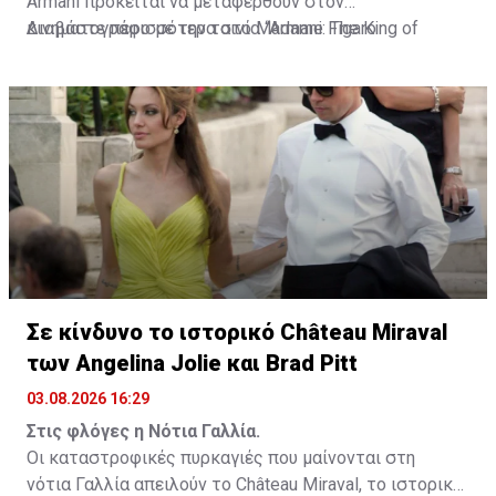
Armani πρόκειται να μεταφερθούν στον
κινηματογράφο με την ταινία “Armani: The King of
Διαβάστε περισσότερα στο Madame Figaro
Fashion”. Τη σκηνοθεσία έχει αναλάβει ο Δανός Bille
August, δύο φορές νικητής του Χρυσού Φοίνικα στο
Φεστιβάλ των Καννών.
Σε κίνδυνο το ιστορικό Château Miraval
των Angelina Jolie και Brad Pitt
03.08.2026 16:29
Στις φλόγες η Νότια Γαλλία.
Οι καταστροφικές πυρκαγιές που μαίνονται στη
νότια Γαλλία απειλούν το Château Miraval, το ιστορικό