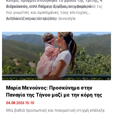
Κύπρο, πραγματοποιήθηκε το βράδυ της Τρίτης, 4
Αυγούστου, στο Τσίρειο Στάδιο, στη Λεμεσό.
Ο Βρετανός καλλιτέχνης ερμήνευσε μερικές από τις
πιο γνωστές και αγαπημένες τους επιτυχίες,
ενθουσιάζοντας το πλήθος.
Διαβάστε περισσότερα στο ilovestyle
Μαρία Μενούνος: Προσκύνημα στην
Παναγία της Τήνου μαζί με την κόρη της
04.08.2026 15:10
Μία βαθιά προσωπική και πνευματική στιγμή επέλεξε