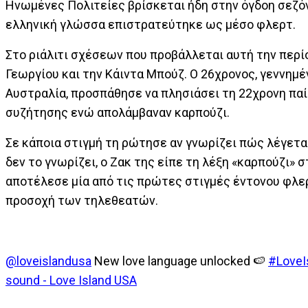
Ηνωμένες Πολιτείες βρίσκεται ήδη στην όγδοη σεζόν
ελληνική γλώσσα επιστρατεύτηκε ως μέσο φλερτ.
Στο ριάλιτι σχέσεων που προβάλλεται αυτή την περί
Γεωργίου και την Κάιντα Μπούζ. Ο 26χρονος, γεννημέ
Αυστραλία, προσπάθησε να πλησιάσει τη 22χρονη παί
συζήτησης ενώ απολάμβαναν καρπούζι.
Σε κάποια στιγμή τη ρώτησε αν γνωρίζει πώς λέγετα
δεν το γνωρίζει, ο Ζακ της είπε τη λέξη «καρπούζι» σ
αποτέλεσε μία από τις πρώτες στιγμές έντονου φλερ
προσοχή των τηλεθεατών.
@loveislandusa
New love language unlocked 🍉
#LoveI
sound - Love Island USA