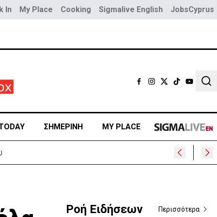
 In
My Place
Cooking
Sigmalive English
JobsCyprus
Sear
TODAY
ΣΗΜΕΡΙΝΗ
MY PLACE
υ
Ροή Ειδήσεων
Περισσότερα