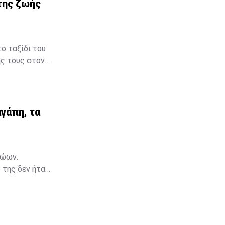
της ζωής
ο ταξίδι του
ής τους στον
μβηση στον
γάπη, τα
γάπη, τα
ζώων.
 της δεν ήταν
Μια ταινία,
ια να