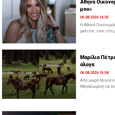
Αθηνά Οικονο
μου»
06.08.2026 16:35
Η Αθηνά Οικονομάκ
μέλιτος τους στη 
εξωτικό προορισμό
ωκεανό δίπλα σε 
Διαβάστε περισσ
Μαρίλια Πέτρο
άλογα
Διαβάστε επίσης:
06.08.2026 15:58
άλογα
Από μικρή ηλικία 
Μεγαλωμένη σε ένα
απλώς μια παιδική
ένα παιδικό όνειρ
γεννηθεί μια σχέσ