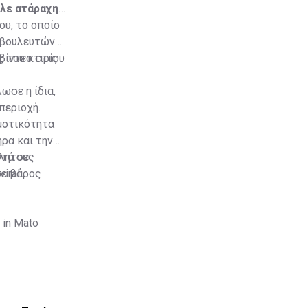
αλε ατάραχη
ου, το οποίο
 βουλευτών
 του κτιρίου
βίντεο στις
ωσε η ίδια,
περιοχή.
ημοτικότητα
ρα και την
ντά σε
κλητους
σε βάρος
iral
 in Mato
sUYPh