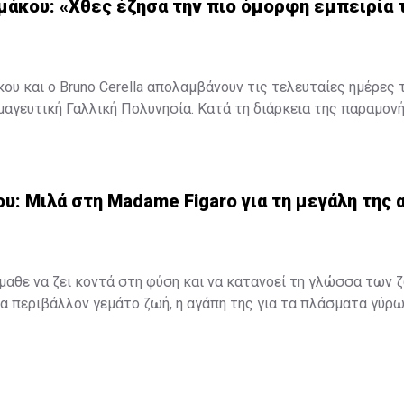
μάκου: «Χθες έζησα την πιο όμορφη εμπειρία 
ου και ο Bruno Cerella απολαμβάνουν τις τελευταίες ημέρες τ
μαγευτική Γαλλική Πολυνησία. Κατά τη διάρκεια της παραμον
, έζησαν μοναδικές στιγμές, με κορυφαία εμπειρία την κολύ
εντυπωσιακές πτεροφάλαινες.
ότερα στο
madamefigaro.cy
υ: Μιλά στη Madame Figaro για τη μεγάλη της α
Μαρίλια Πέτρου: Μιλά στη Madame Figaro για τη μεγάλη της α
έμαθε να ζει κοντά στη φύση και να κατανοεί τη γλώσσα των 
 περιβάλλον γεμάτο ζωή, η αγάπη της για τα πλάσματα γύρω
 ανάμνηση, αλλά ένας δεσμός που εξελίχθηκε σε τρόπο ζωής. 
ο και μια βαθιά εσωτερική ανάγκη για ελευθερία ήταν αρκετά γ
η που θα τη σημάδευε για πάντα.