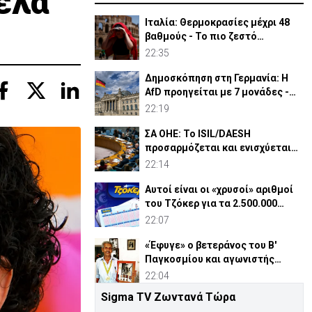
έλα
Ιταλία: Θερμοκρασίες μέχρι 48
βαθμούς - Το πιο ζεστό
καλοκαίρι των 100 χρόνων
22:35
Δημοσκόπηση στη Γερμανία: Η
AfD προηγείται με 7 μονάδες -
Διεύρυνε τη διαφορά
22:19
ΣΑ ΟΗΕ: Το ISIL/DAESH
προσαρμόζεται και ενισχύεται
στην Αφρική - Πώς απειλεί
22:14
Αυτοί είναι οι «χρυσοί» αριθμοί
του Τζόκερ για τα 2.500.000
ευρώ
22:07
«Έφυγε» ο βετεράνος του Β'
Παγκοσμίου και αγωνιστής
ΕΟΚΑ, Παύλος Μ. Κασάπης
22:04
Sigma TV Ζωντανά Τώρα
«Όχι» 9 χωρών σε ισχυρισμό