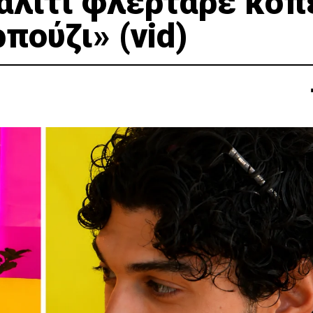
ιάλιτι φλέρταρε κοπ
πούζι» (vid)