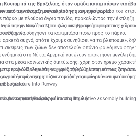
η Κουιαμπά της Βραζιλίας, όταν ομάδα καπιμπάρων εισέβ
πριν από την έναρξη συνεδρίασης για ψηφοφορία.
κτικά του κόσμου μπήκαν από την κεντρική είσοδο του κτιρί
ε πάρκο με πλούσια άγρια πανίδα, προκαλώντας την έκπληξη
Παρά την αναστάτωση, τα ζώα κινήθηκαν ήρεμα στους χώρους
υνέλευσης, Ναγιάρα Μπουένο, κατέγραψε το περιστατικό σε 
ουν ζημιές.
οσπάθησε να οδηγήσει τα καπιμπάρα πίσω προς το πάρκο.
 αρκετά συχνά, οπότε έχουμε συνηθίσει να τα βλέπουμε», δήλ
επισκέψεις των ζώων δεν αποτελούν σπάνιο φαινόμενο στην 
ι ενδημικά στη Νότια Αμερική και έχουν αποκτήσει μεγάλη δ
ια στα μέσα κοινωνικής δικτύωσης, χάρη στον ήρεμο χαρακτή
μπεριφορά. Πρόκειται για ημιυδρόβια θηλαστικά που ζουν κο
ριστατικό ολοκληρώθηκε χωρίς προβλήματα, με τους απρόσ
αι υγροτόπους, σχηματίζουν ομάδες και μπορούν να φτάσουν 
χωρούν, αφήνοντας πίσω τους μόνο χαμόγελα και ένα ακόμη v
λά.
η Βραζιλία.
urn Legislature Into Runway
ντεο με τα καπιμπάρας μέσα στη Βουλή:
beloved capybaras waltzed into the legislative assembly building
ό: Associated Press
olling corridors as civil servants gently shooed them back out.
iant rodents are seemingly quite common…
pic.twitter.com/iyupq
India_news)
August 5, 2026