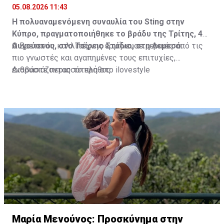
05.08.2026 11:43
Η πολυαναμενόμενη συναυλία του Sting στην
Κύπρο, πραγματοποιήθηκε το βράδυ της Τρίτης, 4
Αυγούστου, στο Τσίρειο Στάδιο, στη Λεμεσό.
Ο Βρετανός καλλιτέχνης ερμήνευσε μερικές από τις
πιο γνωστές και αγαπημένες τους επιτυχίες,
ενθουσιάζοντας το πλήθος.
Διαβάστε περισσότερα στο ilovestyle
Μαρία Μενούνος: Προσκύνημα στην