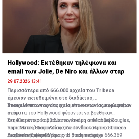
Hollywood: Εκτέθηκαν τηλέφωνα και
email των Jolie, De Niro και άλλων σταρ
29.07.2026 13:41
Περισσότερα από 666.000 αρχεία του Tribeca
έμειναν εκτεθειμένα στο διαδίκτυο,
αποκαλύπτοντας στοιχεία επικοινωνίας κορυφαίων
Στοιχεία επικοινωνίας ορισμένων από τα μεγαλύτερα
σταρ.
ονόματα του Hollywood φέρονται να βρέθηκαν
εκτεθειμένα στο διαδίκτυο, έπειτα από σοβαρό
Στη λίστα περιλαμβάνονταν ακόμη οι Michael Douglas,
περιστατικό ασφαλείας που συνδέεται με το Tribeca
Rami Malek, Sharon Stone, Neil Patrick Harris, George
Festival της Νέας Υόρκης. Η βάση περιείχε 666.369
Lucas και Danny Boyle.
Διαβάστε περισσότερα στο
madamefigaro