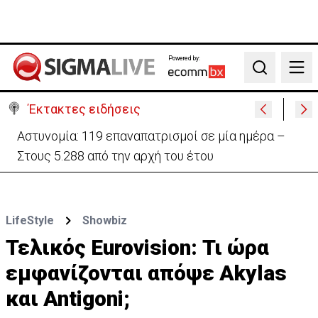
Powered by:
Search
Έκτακτες ειδήσεις
Θέλει να ξαναζωντανέψει την «Corner» o
Προύντζος - «Πληγώνει τις αναμνήσεις»
LifeStyle
Showbiz
Τελικός Eurovision: Τι ώρα
εμφανίζονται απόψε Akylas
και Antigoni;