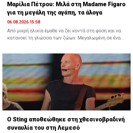
Μαρίλια Πέτρου: Μιλά στη Madame Figaro
για τη μεγάλη της αγάπη, τα άλογα
06.08.2026 15:58
Από μικρή ηλικία έμαθε να ζει κοντά στη φύση και να
κατανοεί τη γλώσσα των ζώων. Μεγαλωμένη σε ένα
περιβάλλον γεμάτο ζωή, η αγάπη της για τα πλάσματα
γύρω της δεν ήταν απλώς μια παιδική ανάμνηση, αλλά
ένας δεσμός που εξελίχθηκε σε τρόπο ζωής. Μια
ταινία, ένα παιδικό όνειρο και μια βαθιά εσωτερική
ανάγκη για ελευθερία ήταν αρκετά για να γεννηθεί μια
σχέση που θα τη σημάδευε για πάντα.
Διαβάστε περισσότερα στο
madamefigaro.cy
Ο Sting αποθεώθηκε στη χθεσινοβραδινή
συναυλία του στη Λεμεσό