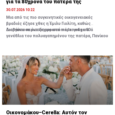
για τα 80χρονα του πατέρα της
30.07.2026 10:22
Μια από τις πιο συγκινητικές οικογενειακές
βραδιές έζησε χθες η Έμιλυ Γιολίτη, καθώς
διοργάνωσε ένα ξεχωριστό πάρτι για τα 80ά
Διαβάστε περισσότερα στο madamefigaro
γενέθλια του πολυαγαπημένου της πατέρα, Πανίκου
Γιολίτη, στην κατοικία της ίδιας και του Χρύσανθου
Τσουρούλλη, στη Λεμεσό.
Οικονομάκου–Cerella: Αυτόν τον