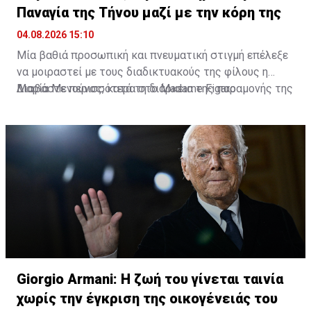
Παναγία της Τήνου μαζί με την κόρη της
04.08.2026 15:10
Μία βαθιά προσωπική και πνευματική στιγμή επέλεξε
να μοιραστεί με τους διαδικτυακούς της φίλους η
Μαρία Μενούνος, κατά τη διάρκεια της παραμονής της
Διαβάστε περισσότερα στο Madame Figaro
στην Ελλάδα. Η Ελληνοαμερικανίδα παρουσιάστρια
επισκέφθηκε την Παναγία της Τήνου, έχοντας στο
πλευρό της τη μικρή της κόρη, Αθηνά, σε ένα
προσκύνημα που, όπως αποκάλυψε, είχε ξεχωριστή
σημασία για την ίδια.
Giorgio Armani: Η ζωή του γίνεται ταινία
χωρίς την έγκριση της οικογένειάς του