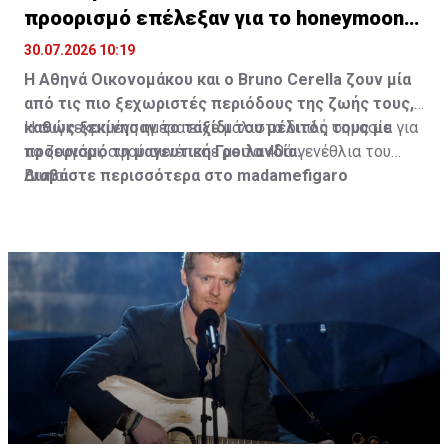
προορισμό επέλεξαν για το honeymoon
τους
30.07.2026 10:19
Η Αθηνά Οικονομάκου και ο Bruno
Cerella
ζουν μία
από τις πιο ξεχωριστές περιόδους της ζωής τους,
καθώς ξεκίνησαν το ταξίδι του μέλιτός τους με
Η συγκεκριμένη ημέρα είχε μάλιστα διπλή σημασία για
προορισμό τη μαγευτική Γροιλανδία.
το ζευγάρι, αφού συνέπεσε με τα 40ά γενέθλια του
Bruno.
Διαβάστε περισσότερα στο madamefigaro