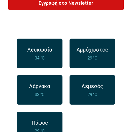
Εγγραφή στο Newsletter
Λευκωσία
Αμμόχωστος
34 °C
29 °C
Λάρνακα
Λεμεσός
33 °C
29 °C
Πάφος
29 °C