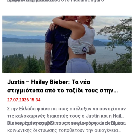
Justin – Hailey Bieber: Τα νέα
στιγμιότυπα από το ταξίδι τους στην
Ελλάδα
27.07.2026 15:34
Στην Ελλάδα φαίνεται πως επέλεξαν να συνεχίσουν
τις καλοκαιρινές διακοπές τους ο Justin και η Hailey
Bieber, έχοντας μαζί τους τον γιο τους, Jack Blues.
Φωτογραφίες και βίντεο που κυκλοφόρησαν στα μέσα
κοινωνικής δικτύωσης τοποθετούν την οικογένεια