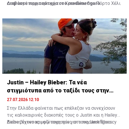
στην ευρύτερη περιοχή του Κρανιδίου στο Πόρτο Χέλι.
Διαβάστε περισσότερα στο madamefigaro
Justin – Hailey Bieber: Τα νέα
στιγμιότυπα από το ταξίδι τους στην
Ελλάδα
27.07.2026 12:10
Στην Ελλάδα φαίνεται πως επέλεξαν να συνεχίσουν
τις καλοκαιρινές διακοπές τους ο Justin και η Hailey
Bieber, έχοντας μαζί τους τον γιο τους, Jack Blues.
Δείτε βίντεο και φωτογραφίες στο madamefigaro.cy
Φωτογραφίες και βίντεο που κυκλοφόρησαν στα μέσα