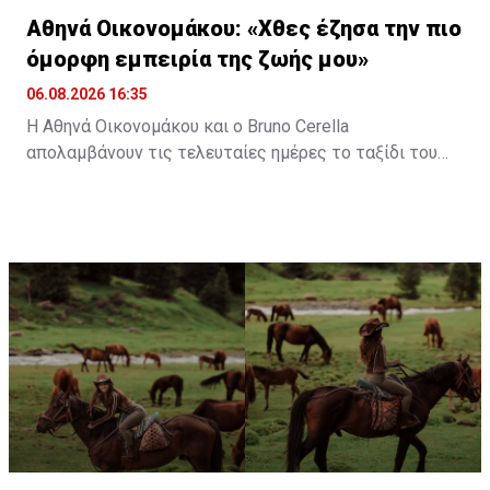
Αθηνά Οικονομάκου: «Χθες έζησα την πιο
όμορφη εμπειρία της ζωής μου»
06.08.2026 16:35
Η Αθηνά Οικονομάκου και ο Bruno Cerella
απολαμβάνουν τις τελευταίες ημέρες το ταξίδι του
μέλιτος τους στη μαγευτική Γαλλική Πολυνησία. Κατά
τη διάρκεια της παραμονής τους στον εξωτικό
προορισμό, έζησαν μοναδικές στιγμές, με κορυφαία
εμπειρία την κολύμβηση στον ωκεανό δίπλα σε
εντυπωσιακές πτεροφάλαινες.
Διαβάστε περισσότερα στο
madamefigaro.cy
Διαβάστε επίσης:
Μαρίλια Πέτρου: Μιλά στη Madame
Figaro για τη μεγάλη της αγάπη, τα άλογα