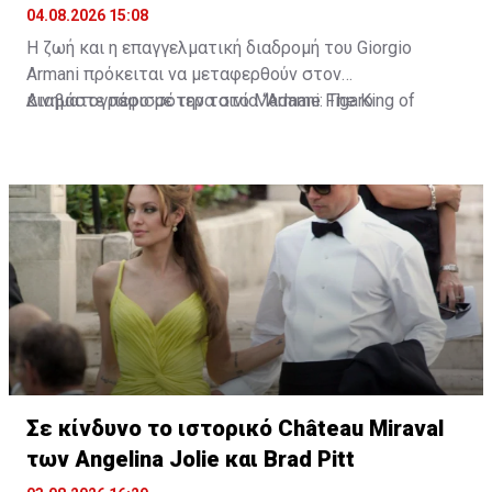
04.08.2026 15:08
Η ζωή και η επαγγελματική διαδρομή του Giorgio
Armani πρόκειται να μεταφερθούν στον
κινηματογράφο με την ταινία “Armani: The King of
Διαβάστε περισσότερα στο Madame Figaro
Fashion”. Τη σκηνοθεσία έχει αναλάβει ο Δανός Bille
August, δύο φορές νικητής του Χρυσού Φοίνικα στο
Φεστιβάλ των Καννών.
Σε κίνδυνο το ιστορικό Château Miraval
των Angelina Jolie και Brad Pitt