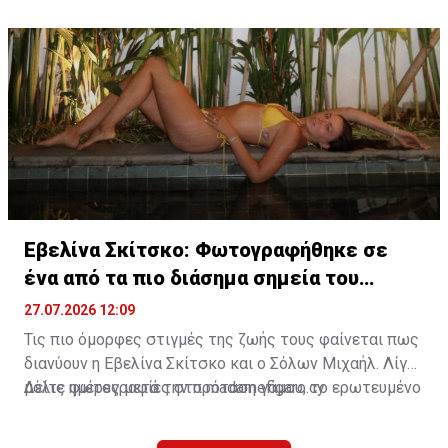
κοινωνικής δικτύωσης τοποθετούν την οικογένεια
στην ευρύτερη περιοχή του Κρανιδίου στο Πόρτο Χέλι.
Εβελίνα Σκίτσκο: Φωτογραφήθηκε σε
ένα από τα πιο διάσημα σημεία του
πλανήτη
27.07.2026 12:09
Τις πιο όμορφες στιγμές της ζωής τους φαίνεται πως
διανύουν η Εβελίνα Σκίτσκο και ο Σόλων Μιχαήλ. Λίγες
μόλις ημέρες μετά την πρόταση γάμου, το ερωτευμένο
Δείτε φωτογραφίες στο madamefigaro.cy
ζευγάρι ταξίδεψε στο μαγευτικό Μπαλί, επιλέγοντας
έναν από τους πιο δημοφιλείς προορισμούς στον