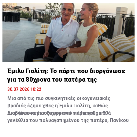
τους αμπελώνες του. Μέχρι στιγμής, ωστόσο, δεν
υπάρχουν ενδείξεις ότι το Château Miraval έχει
υποστεί ζημιές.
Έμιλυ Γιολίτη: Το πάρτι που διοργάνωσε
για τα 80χρονα του πατέρα της
30.07.2026 10:22
Μια από τις πιο συγκινητικές οικογενειακές
βραδιές έζησε χθες η Έμιλυ Γιολίτη, καθώς
διοργάνωσε ένα ξεχωριστό πάρτι για τα 80ά
Διαβάστε περισσότερα στο madamefigaro
γενέθλια του πολυαγαπημένου της πατέρα, Πανίκου
Γιολίτη, στην κατοικία της ίδιας και του Χρύσανθου
Τσουρούλλη, στη Λεμεσό.