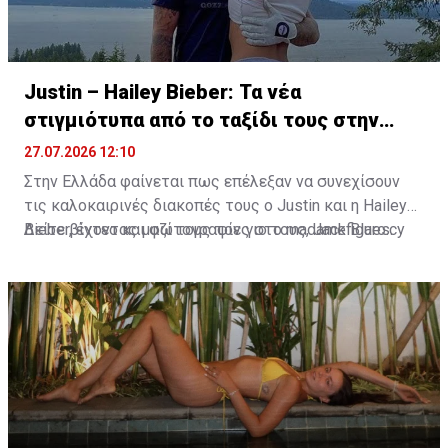
Justin – Hailey Bieber: Τα νέα
στιγμιότυπα από το ταξίδι τους στην
Ελλάδα
27.07.2026 12:10
Στην Ελλάδα φαίνεται πως επέλεξαν να συνεχίσουν
τις καλοκαιρινές διακοπές τους ο Justin και η Hailey
Bieber, έχοντας μαζί τους τον γιο τους, Jack Blues.
Δείτε βίντεο και φωτογραφίες στο madamefigaro.cy
Φωτογραφίες και βίντεο που κυκλοφόρησαν στα μέσα
κοινωνικής δικτύωσης τοποθετούν την οικογένεια
στην ευρύτερη περιοχή του Κρανιδίου στο Πόρτο Χέλι.