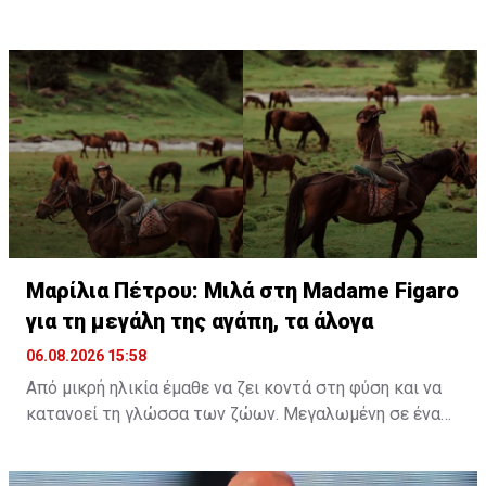
προορισμό, έζησαν μοναδικές στιγμές, με κορυφαία
εμπειρία την κολύμβηση στον ωκεανό δίπλα σε
εντυπωσιακές πτεροφάλαινες.
Διαβάστε περισσότερα στο
madamefigaro.cy
Διαβάστε επίσης:
Μαρίλια Πέτρου: Μιλά στη Madame
Figaro για τη μεγάλη της αγάπη, τα άλογα
Μαρίλια Πέτρου: Μιλά στη Madame Figaro
για τη μεγάλη της αγάπη, τα άλογα
06.08.2026 15:58
Από μικρή ηλικία έμαθε να ζει κοντά στη φύση και να
κατανοεί τη γλώσσα των ζώων. Μεγαλωμένη σε ένα
περιβάλλον γεμάτο ζωή, η αγάπη της για τα πλάσματα
γύρω της δεν ήταν απλώς μια παιδική ανάμνηση, αλλά