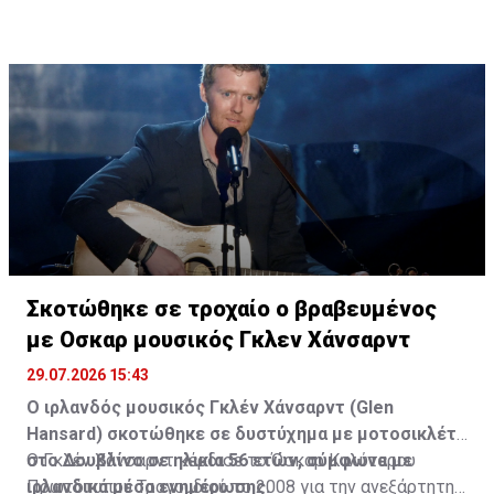
Σκοτώθηκε σε τροχαίο ο βραβευμένος
με Οσκαρ μουσικός Γκλεν Χάνσαρντ
29.07.2026 15:43
Ο ιρλανδός μουσικός Γκλέν Χάνσαρντ (Glen
Hansard) σκοτώθηκε σε δυστύχημα με μοτοσικλέτα
στο Δουβλίνο σε ηλικία 56 ετών, σύμφωνα με
Ο Γκλέν Χάνσαρντ κέρδισε το Όσκαρ Καλύτερου
ιρλανδικά μέσα ενημέρωσης.
Πρωτότυπου Τραγουδιού το 2008 για την ανεξάρτητης