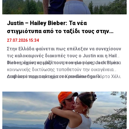
Justin – Hailey Bieber: Τα νέα
στιγμιότυπα από το ταξίδι τους στην
Ελλάδα
27.07.2026 15:34
Στην Ελλάδα φαίνεται πως επέλεξαν να συνεχίσουν
τις καλοκαιρινές διακοπές τους ο Justin και η Hailey
Bieber, έχοντας μαζί τους τον γιο τους, Jack Blues.
Φωτογραφίες και βίντεο που κυκλοφόρησαν στα μέσα
κοινωνικής δικτύωσης τοποθετούν την οικογένεια
στην ευρύτερη περιοχή του Κρανιδίου στο Πόρτο Χέλι.
Διαβάστε περισσότερα στο madamefigaro