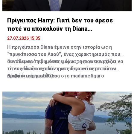
Πρίγκιπας Harry: Γιατί δεν του άρεσε
ποτέ να αποκαλούν τη Diana
“πριγκίπισσα”
27.07.2026 15:35
Η πριγκίπισσα Diana έμεινε στην ιστορία ως η
“πριγκίπισσα του Λαού”, ένας χαρακτηρισμός που
συνόδευσε τη δημόσια εικόνα της και συνεχίζει να
Για τον μικρότερο γιο της, όμως, ο συγκεκριμένος
τη συνοδεύει σχεδόν τρεις δεκαετίες μετά τον
τίτλος δεν ήταν ποτέ αρκετός για να αποτυπώσει
θάνατό της, το 1997.
πραγματικά ποια ήταν.
Διαβάστε περισσότερα στο madamefigaro