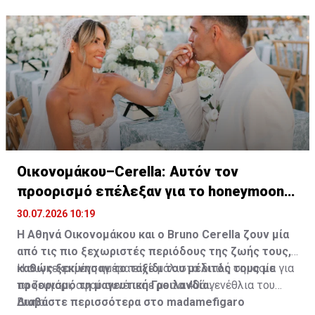
Οικονομάκου–Cerella: Αυτόν τον
προορισμό επέλεξαν για το honeymoon
τους
30.07.2026 10:19
Η Αθηνά Οικονομάκου και ο Bruno
Cerella
ζουν μία
από τις πιο ξεχωριστές περιόδους της ζωής τους,
καθώς ξεκίνησαν το ταξίδι του μέλιτός τους με
Η συγκεκριμένη ημέρα είχε μάλιστα διπλή σημασία για
προορισμό τη μαγευτική Γροιλανδία.
το ζευγάρι, αφού συνέπεσε με τα 40ά γενέθλια του
Bruno.
Διαβάστε περισσότερα στο madamefigaro