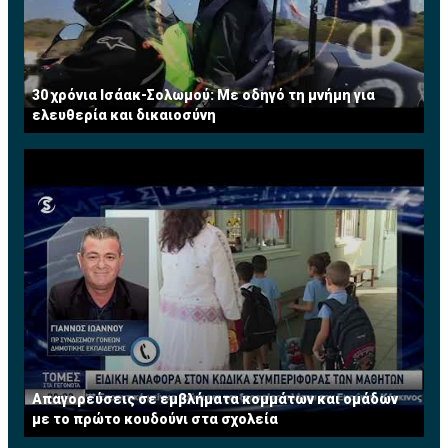
30 χρόνια Ισάακ-Σολωμού: Με οδηγό τη μνήμη για
ελευθερία και δικαιοσύνη
Απαγορεύσεις σε εμβλήματα κομμάτων και ομάδων
με το πρώτο κουδούνι στα σχολεία