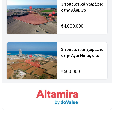
3 τουριστικά χωράφια
στην Αλαμινό
€4.000.000
3 τουριστικά χωράφια
στην Αγία Νάπα, από
€500.000