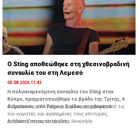
ένας δεσμός που εξελίχθηκε σε τρόπο ζωής. Μια
ταινία, ένα παιδικό όνειρο και μια βαθιά εσωτερική
ανάγκη για ελευθερία ήταν αρκετά για να γεννηθεί μια
σχέση που θα τη σημάδευε για πάντα.
Διαβάστε περισσότερα στο
madamefigaro.cy
Ο Sting αποθεώθηκε στη χθεσινοβραδινή
συναυλία του στη Λεμεσό
05.08.2026 11:43
Η πολυαναμενόμενη συναυλία του Sting στην
Κύπρο, πραγματοποιήθηκε το βράδυ της Τρίτης, 4
Αυγούστου, στο Τσίρειο Στάδιο, στη Λεμεσό.
Ο Βρετανός καλλιτέχνης ερμήνευσε μερικές από τις
πιο γνωστές και αγαπημένες τους επιτυχίες,
ενθουσιάζοντας το πλήθος.
Διαβάστε περισσότερα στο ilovestyle