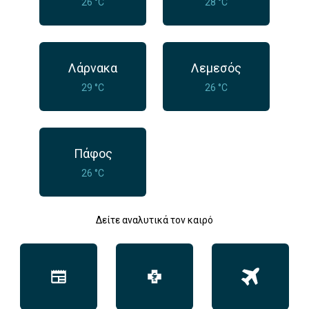
26 °C
28 °C
Λάρνακα
Λεμεσός
29 °C
26 °C
Πάφος
26 °C
Δείτε αναλυτικά τον καιρό