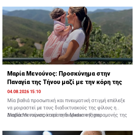
Μαρία Μενούνος: Προσκύνημα στην
Παναγία της Τήνου μαζί με την κόρη της
04.08.2026 15:10
Μία βαθιά προσωπική και πνευματική στιγμή επέλεξε
να μοιραστεί με τους διαδικτυακούς της φίλους η
Μαρία Μενούνος, κατά τη διάρκεια της παραμονής της
Διαβάστε περισσότερα στο Madame Figaro
στην Ελλάδα. Η Ελληνοαμερικανίδα παρουσιάστρια
επισκέφθηκε την Παναγία της Τήνου, έχοντας στο