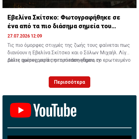
Εβελίνα Σκίτσκο: Φωτογραφήθηκε σε
ένα από τα πιο διάσημα σημεία του
πλανήτη
27.07.2026 12:09
Τις πιο όμορφες στιγμές της ζωής τους φαίνεται πως
διανύουν η Εβελίνα Σκίτσκο και ο Σόλων Μιχαήλ. Λίγες
μόλις ημέρες μετά την πρόταση γάμου, το ερωτευμένο
Δείτε φωτογραφίες στο madamefigaro.cy
ζευγάρι ταξίδεψε στο μαγευτικό Μπαλί, επιλέγοντας
έναν από τους πιο δημοφιλείς προορισμούς στον
Περισσότερα
κόσμο για να ζήσει μοναδικές εμπειρίες.