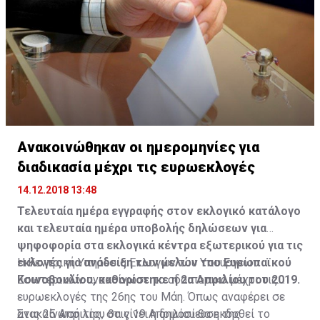
Ανακοινώθηκαν οι ημερομηνίες για
διαδικασία μέχρι τις ευρωεκλογές
14.12.2018 13:48
Τελευταία ημέρα εγγραφής στον εκλογικό κατάλογο
και τελευταία ημέρα υποβολής δηλώσεων για
ψηφοφορία στα εκλογικά κέντρα εξωτερικού για τις
εκλογές για ανάδειξη των μελών του Ευρωπαϊκού
Η Κεντρική Υπηρεσία Εκλογών του Υπουργείου
Κοινοβουλίου, καθορίστηκε η 2α Απριλίου του 2019.
Εσωτερικών ανακοίνωσε το οδοιπορικό μέχρι τις
ευρωεκλογές της 26ης του Μάη. Όπως αναφέρει σε
ανακοίνωσή της, στις 19 Απριλίου θα εκδοθεί το
Στις 25 Απριλίου θα γίνει η δημοσίευση της