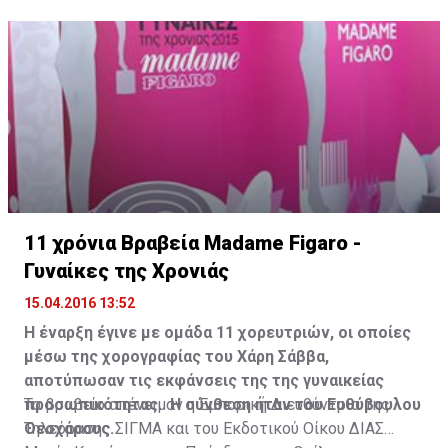
11 χρόνια Βραβεία Madame Figaro -
Γυναίκες της Χρονιάς
15.04.2016 13:52
Η έναρξη έγινε με ομάδα 11 χορευτριών, οι οποίες
μέσω της χορογραφίας του Χάρη Σάββα,
αποτύπωσαν τις εκφάνσεις της της γυναικείας
προσωπικότητας. Η σύνθεση ήταν του Ευθύβουλου
Το βραβείο απένειμαν η Εμπορική Διευθύντρια της
Θεοχάρους.
Τηλεόρασης ΣΙΓΜΑ και του Εκδοτικού Οίκου ΔΙΑΣ