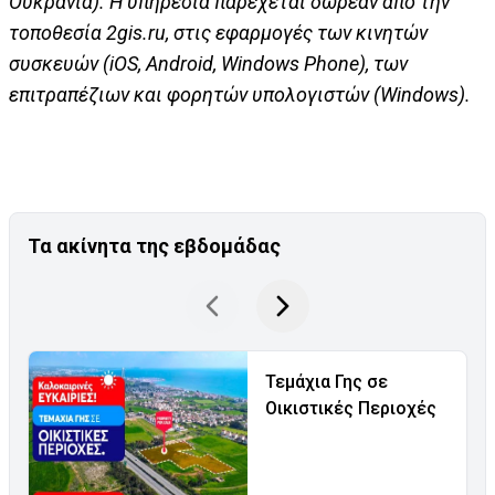
Ουκρανία). Η υπηρεσία παρέχεται δωρεάν από την
τοποθεσία 2
gis
.
ru
, στις εφαρμογές των κινητών
συσκευών (
iOS
,
Android
,
Windows
Phone
), των
επιτραπέζιων και φορητών υπολογιστών (
Windows
).
Τα ακίνητα της εβδομάδας
Τεμάχια Γης σε
Οικιστικές Περιοχές