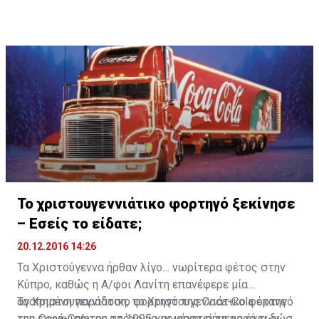
Το χριστουγεννιάτικο φορτηγό ξεκίνησε
– Εσείς το είδατε;
20.12.2016 14:26
Τα Χριστούγεννα ήρθαν λίγο… νωρίτερα φέτος στην
Κύπρο, καθώς η Α/φοι Λανίτη επανέφερε μία
αγαπημένη παράδοση, το Χριστουγεννιάτικο φορτηγό
Το Χριστουγεννιάτικο φορτηγό της Coca-Cola έκανε
της Coca-Cola, με στόχο να μοιραστεί τη χαρά των
την εμφάνιση του το 1995 και μέχρι σήμερα έχει δώσει