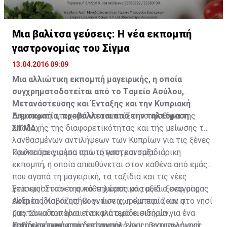
Μια βαλίτσα γεύσεις: Η νέα εκπομπή
γαστρονομίας του Σίγμα
13.04.2016 09:09
Μια αλλιώτικη
εκπομπή
μαγειρικής, η οποία
συγχρηματοδοτείται από το Tαμείο Ασύλου,
Μετανάστευσης και Ένταξης και την Κυπριακή
Δημοκρατία, προβάλλεται από την τηλεόραση
Η εκπομπή στοχεύει να αναπτύξει το αίσθημα της
ΣΙΓΜΑ.
αποδοχής της διαφορετικότητας και της μείωσης των
λανθασμένων αντιλήψεων των Κυπρίων για τις ξένες
κουλτούρες, μέσα από τη γαστρονομία.
Πρόκειται για μια πρωτότυπη και ταξιδιάρικη
εκπομπή, η οποία απευθύνεται στον καθένα από εμάς
που αγαπά τη μαγειρική, τα ταξίδια και τις νέες
γεύσεις! Στο νέo αυτό τηλεοπτικό ταξίδι ξεναγοί μας
Στα «μυστικά» της κάθε χώρας μάς μυεί ο σεφ μας
είναι οι ίδιοι οι υπήκοοι των χωρών που ζουν στο νησί
Ανδρέας Καβάζης! Οι γνώσεις, η εμπειρία και η
μας. Συνοδοιπόροι είναι μια ομάδα ειδικών,
ζωντάνια του είναι τα καλύτερα εισιτήρια για ένα
αποτελούμενη από διατροφολόγους, βοτανολόγους,
ταξίδι με πικάντικη επίγευση!
Παρουσιάστρια της εκπομπής είναι η εντυπωσιακή