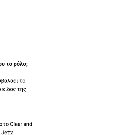
.
ου το ρόλο;
υβαλάει το
ο είδος της
στο Clear and
 Jetta