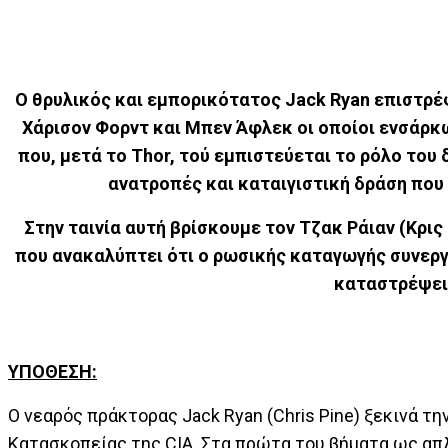
Ο
θρυλικός
και
εμπορικότατος
Jack Ryan
επιστρέ
Χάρισον Φορντ και Μπεν Άφλεκ οι οποίοι ενσάρκ
που, μετά το Thor, τού εμπιστεύεται το ρόλο του
ανατροπές και καταιγιστική δράση πο
Στην ταινία αυτή βρίσκουμε τον Τζακ Ράιαν (Κρις
που ανακαλύπτει ότι o ρωσικής καταγωγής συνεργ
καταστρέψει 
ΥΠΟΘΕΣΗ
:
Ο νεαρός πράκτορας Jack Ryan (Chris Pine) ξεκινά τ
Κατασκοπείας της CIA. Στα πρώτα του βήματα ως απλό