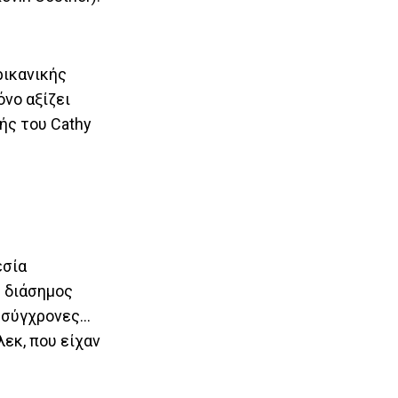
ρικανικής
όνο αξίζει
ής του Cathy
εσία
Ο διάσημος
ε σύγχρονες…
εκ, που είχαν