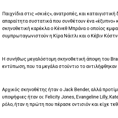
Παιχνίδια στις «σκιές», ανατροπές, και καταιγιστική
απαραίτητα συστατικά που συνθέτουν ένα «έξυπνο» κ
σκηνοθετική καρέκλα ο Κένεθ Μπράνα ο οποίος εμφα
συμπρωταγωνιστούν η Κίρα Νάιτλι και ο Κέβιν Κόστν
Η συνήθως μεγαλόστομη σκηνοθετική άποψη του Branag
εντύπωση, που τα μεγάλα στούντιο το αντιλήφθηκαν μ
Αρχικός σκηνοθέτης ήταν ο Jack Bender, αλλά προτίμη
υποψήφιες ήταν οι: Felicity Jones, Evangeline Lilly, Ka
ρόλο, ήταν η πρώτη που πέρασε οντισιόν και είχε τεθ