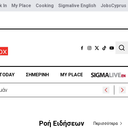
 In
My Place
Cooking
Sigmalive English
JobsCyprus
Sear
TODAY
ΣΗΜΕΡΙΝΗ
MY PLACE
μάν
Ροή Ειδήσεων
Περισσότερα