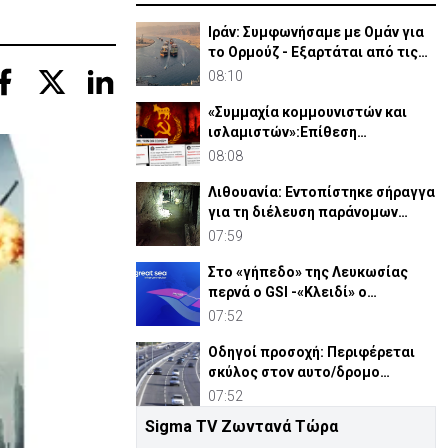
Ιράν: Συμφωνήσαμε με Ομάν για
το Ορμούζ - Εξαρτάται από τις
ΗΠΑ αν θα ανοίξει
08:10
«Συμμαχία κομμουνιστών και
ισλαμιστών»:Επίθεση
Ρεπουπλικανών κατά
08:08
Δημοκρατικών
Λιθουανία: Εντοπίστηκε σήραγγα
για τη διέλευση παράνομων
μεταναστών
07:59
Στο «γήπεδο» της Λευκωσίας
περνά ο GSI -«Κλειδί» ο
Σεπτέμβριος για τις έρευνες
07:52
Οδηγοί προσοχή: Περιφέρεται
σκύλος στον αυτο/δρομο
Κοκκινοτριμιθιάς – Λ/σίας
07:52
Sigma TV Ζωντανά Τώρα
Η ηρωική μάχη του 256 Τάγματος