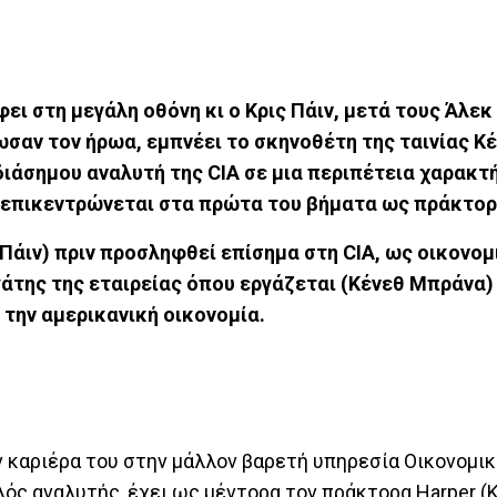
φει
στη μεγάλη οθόνη κι ο Κρις Πάιν, μετά τους Άλε
ωσαν τον ήρωα, εμπνέει το σκηνοθέτη της ταινίας 
 διάσημου αναλυτή της CIA σε μια περιπέτεια χαρακτ
υ επικεντρώνεται στα πρώτα του βήματα ως πράκτορ
 Πάιν) πριν προσληφθεί επίσημα στη CIA, ως οικονο
άτης της εταιρείας όπου εργάζεται (Κένεθ Μπράνα) 
την αμερικανική οικονομία.
ην καριέρα του στην μάλλον βαρετή υπηρεσία Οικονομι
ς αναλυτής, έχει ως μέντορα τον πράκτορα Harper (Ke