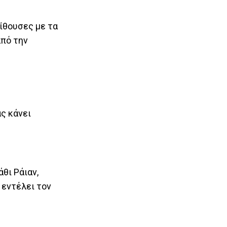
αίθουσες με τα
από την
ς κάνει
θι Ράιαν,
ε εντέλει τον