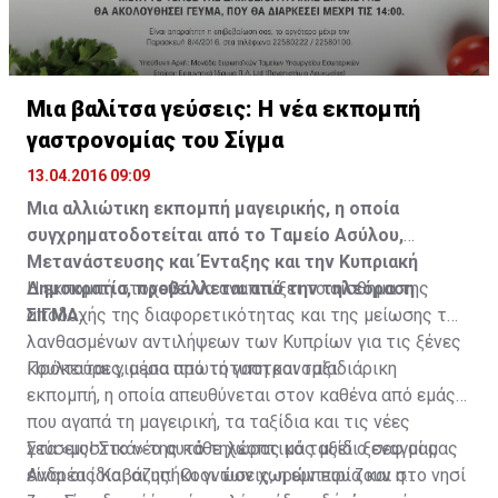
Μια βαλίτσα γεύσεις: Η νέα εκπομπή
γαστρονομίας του Σίγμα
13.04.2016 09:09
Μια αλλιώτικη
εκπομπή
μαγειρικής, η οποία
συγχρηματοδοτείται από το Tαμείο Ασύλου,
Μετανάστευσης και Ένταξης και την Κυπριακή
Δημοκρατία, προβάλλεται από την τηλεόραση
Η εκπομπή στοχεύει να αναπτύξει το αίσθημα της
ΣΙΓΜΑ.
αποδοχής της διαφορετικότητας και της μείωσης των
λανθασμένων αντιλήψεων των Κυπρίων για τις ξένες
κουλτούρες, μέσα από τη γαστρονομία.
Πρόκειται για μια πρωτότυπη και ταξιδιάρικη
εκπομπή, η οποία απευθύνεται στον καθένα από εμάς
που αγαπά τη μαγειρική, τα ταξίδια και τις νέες
γεύσεις! Στο νέo αυτό τηλεοπτικό ταξίδι ξεναγοί μας
Στα «μυστικά» της κάθε χώρας μάς μυεί ο σεφ μας
είναι οι ίδιοι οι υπήκοοι των χωρών που ζουν στο νησί
Ανδρέας Καβάζης! Οι γνώσεις, η εμπειρία και η