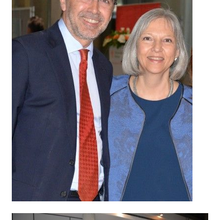
Φρανσίσκο Σεγκόβια.