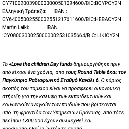
CY71002003900000000501094600/BIC:BCYPCY2N
Ελληνική Τράπεζα: IBAN :
CY64005002550002551217611600/BIC:HEBACY2N
Marfin Laiki: IBAN
:CY08003000250000002531035664/BIC: LIKICY2N
Το
«Love the
children
Day
fund
»
δημιουργήθηκε πριν
από είκοσι ένα χρόνια, από
τους Round Table 6και τον
Παγκύπριο Ραδιοφωνικό Σταθμό Κανάλι 6.
Ο κύριος
σκοπός του ταμείου είναι να προσφέρει οικονομική
στήριξη για την κάλυψη των εκπαιδευτικών και
κοινωνικών αναγκών των παιδιών που βρίσκονται
υπό τη φροντίδα των Υπηρεσιών Πρόνοιας. Από τότε,
περίπου €800,000 έχουν συλλεχθεί και
χρησιμοποιηθεί γι 'αυτόν το σκοπό.