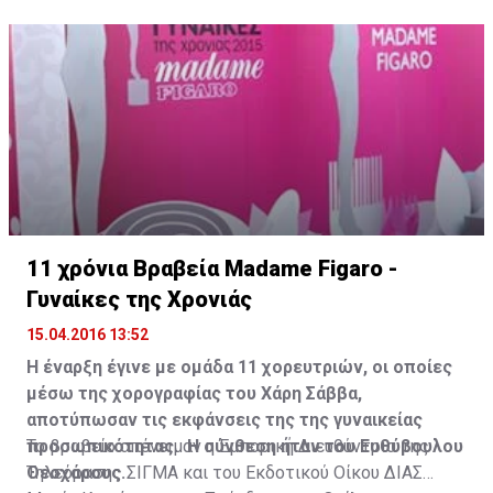
11 χρόνια Βραβεία Madame Figaro -
Γυναίκες της Χρονιάς
15.04.2016 13:52
Η έναρξη έγινε με ομάδα 11 χορευτριών, οι οποίες
μέσω της χορογραφίας του Χάρη Σάββα,
αποτύπωσαν τις εκφάνσεις της της γυναικείας
προσωπικότητας. Η σύνθεση ήταν του Ευθύβουλου
Το βραβείο απένειμαν η Εμπορική Διευθύντρια της
Θεοχάρους.
Τηλεόρασης ΣΙΓΜΑ και του Εκδοτικού Οίκου ΔΙΑΣ