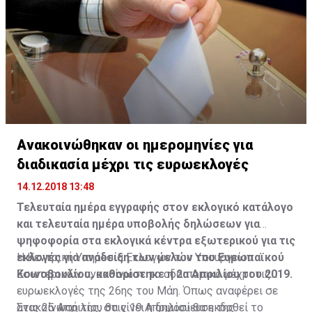
Ανακοινώθηκαν οι ημερομηνίες για
διαδικασία μέχρι τις ευρωεκλογές
14.12.2018 13:48
Τελευταία ημέρα εγγραφής στον εκλογικό κατάλογο
και τελευταία ημέρα υποβολής δηλώσεων για
ψηφοφορία στα εκλογικά κέντρα εξωτερικού για τις
εκλογές για ανάδειξη των μελών του Ευρωπαϊκού
Η Κεντρική Υπηρεσία Εκλογών του Υπουργείου
Κοινοβουλίου, καθορίστηκε η 2α Απριλίου του 2019.
Εσωτερικών ανακοίνωσε το οδοιπορικό μέχρι τις
ευρωεκλογές της 26ης του Μάη. Όπως αναφέρει σε
ανακοίνωσή της, στις 19 Απριλίου θα εκδοθεί το
Στις 25 Απριλίου θα γίνει η δημοσίευση της