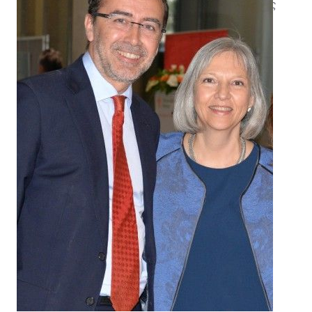
που γράφτηκαν όλοι με έμπνευση τις φωτογραφίες
της Σέλμα Ανσίρα από τον Μεξικανό ποιητή
Φρανσίσκο Σεγκόβια.