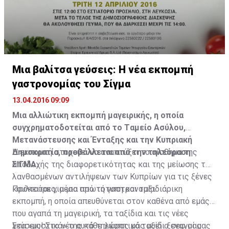
Μια βαλίτσα γεύσεις: Η νέα εκπομπή
γαστρονομίας του Σίγμα
13.04.2016 09:09
Μια αλλιώτικη
εκπομπή
μαγειρικής, η οποία
συγχρηματοδοτείται από το Tαμείο Ασύλου,
Μετανάστευσης και Ένταξης και την Κυπριακή
Δημοκρατία, προβάλλεται από την τηλεόραση
Η εκπομπή στοχεύει να αναπτύξει το αίσθημα της
ΣΙΓΜΑ.
αποδοχής της διαφορετικότητας και της μείωσης των
λανθασμένων αντιλήψεων των Κυπρίων για τις ξένες
κουλτούρες, μέσα από τη γαστρονομία.
Πρόκειται για μια πρωτότυπη και ταξιδιάρικη
εκπομπή, η οποία απευθύνεται στον καθένα από εμάς
που αγαπά τη μαγειρική, τα ταξίδια και τις νέες
γεύσεις! Στο νέo αυτό τηλεοπτικό ταξίδι ξεναγοί μας
Στα «μυστικά» της κάθε χώρας μάς μυεί ο σεφ μας