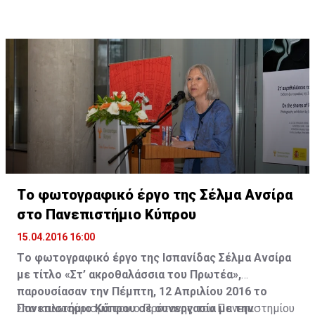
Tο φωτογραφικό έργο της Σέλμα Ανσίρα
στο Πανεπιστήμιο Κύπρου
15.04.2016 16:00
Tο φωτογραφικό έργο της Ισπανίδας Σέλμα Ανσίρα
με τίτλο «Στ’ ακροθαλάσσια του Πρωτέα»,
παρουσίασαν την Πέμπτη, 12 Απριλίου 2016 το
Πανεπιστήμιο Κύπρου σε συνεργασία με την
Στο καλωσόρισμά του ο Πρύτανης του Πανεπιστημίου