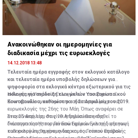
Ανακοινώθηκαν οι ημερομηνίες για
διαδικασία μέχρι τις ευρωεκλογές
14.12.2018 13:48
Τελευταία ημέρα εγγραφής στον εκλογικό κατάλογο
και τελευταία ημέρα υποβολής δηλώσεων για
ψηφοφορία στα εκλογικά κέντρα εξωτερικού για τις
εκλογές για ανάδειξη των μελών του Ευρωπαϊκού
Η Κεντρική Υπηρεσία Εκλογών του Υπουργείου
Κοινοβουλίου, καθορίστηκε η 2α Απριλίου του 2019.
Εσωτερικών ανακοίνωσε το οδοιπορικό μέχρι τις
ευρωεκλογές της 26ης του Μάη. Όπως αναφέρει σε
ανακοίνωσή της, στις 19 Απριλίου θα εκδοθεί το
Στις 25 Απριλίου θα γίνει η δημοσίευση της
διάταγμα του Υπουργού Εσωτερικών για τη διεξαγωγή
Γνωστοποίησης του Γενικού Εφόρου Εκλογής για τον
των εκλογών, θα γίνει ο διορισμός Γενικού Εφόρου
καθορισμό της ημερομηνίας και του τόπου υποβολής