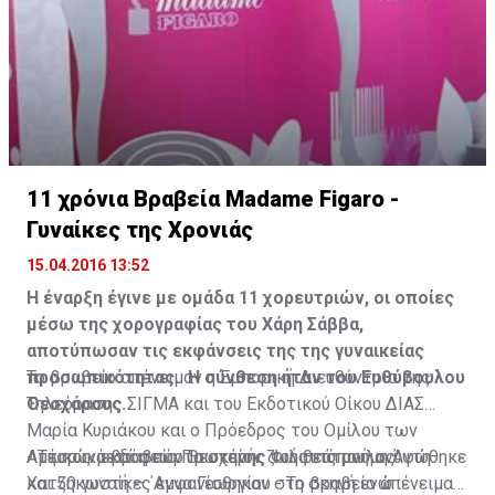
11 χρόνια Βραβεία Madame Figaro -
Γυναίκες της Χρονιάς
15.04.2016 13:52
Η έναρξη έγινε με ομάδα 11 χορευτριών, οι οποίες
μέσω της χορογραφίας του Χάρη Σάββα,
αποτύπωσαν τις εκφάνσεις της της γυναικείας
προσωπικότητας. Η σύνθεση ήταν του Ευθύβουλου
Το βραβείο απένειμαν η Εμπορική Διευθύντρια της
Θεοχάρους.
Τηλεόρασης ΣΙΓΜΑ και του Εκδοτικού Οίκου ΔΙΑΣ
Μαρία Κυριάκου και ο Πρόεδρος του Ομίλου των
Αμέσως μετά η πόρτα σκηνής του θεάτρου ανυψώθηκε
Αττικών εκδόσεων Θεοχάρης Φιλιππόπουλος
- Τιμητικό βραβείο Πρωτείον ζωής εις μνήμη Άντη
και 50 γυναίκες εμφανίσθηκαν στη σκηνή ενώ
Χατζηκωστή – ΄Αννα Γεωργίου - Το βραβείο απένειμαν